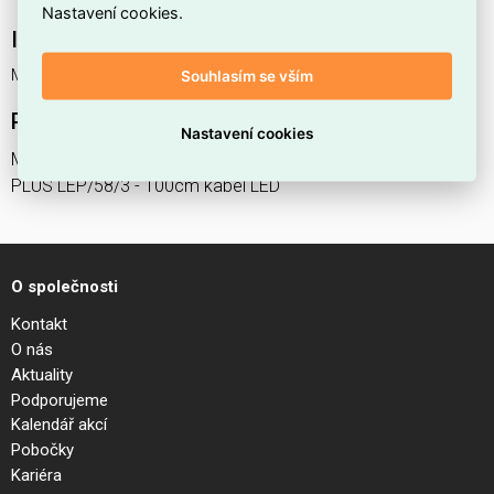
Nastavení cookies.
Interní název produktu
Modul nouz.zdroje 6-58W-3hod-AWEX
Souhlasím se vším
Podrobný popis produktu
Nastavení cookies
Modul nouzového zdroje 6-58W-3hod-AWEX typ LIDER-EVG
PLUS LEP/58/3 - 100cm kabel LED
O společnosti
Kontakt
O nás
Aktuality
Podporujeme
Kalendář akcí
Pobočky
Kariéra