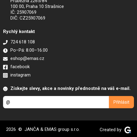
Průběžná 2265/84
100 00, Praha 10 Strašnice
IČ: 25907069
DIČ: CZ25907069
Rychlý kontakt
724 618 108
Po–Pá: 8.00–16.00
eshop@emas.cz
facebook
instagram
Získejte slevy, akce a novinky přednostně na váš e-mail.
2026 © JANČA & EMAS group s.r.o.
Created by