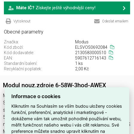
Máte IČ?
Získejte ještě výhodnější ceny!
Vytisknout
Odeslat emailem
Obecné parametry
Značka:
Modus
Kód zboží:
ELSVOS0692084
Kód dodavatele:
2130583000510
EAN:
5907612716143
Standardní balení:
1 ks
Recyklační poplatek:
2,00 Kč
Modul nouz.zdroje 6-58W-3hod-AWEX
Modul nouz.zdroje 6-58W-3hod-AWEX najdete v kategoriích
Informace o cookies
Svítidla, Příslušenství pro svítidla, Nouzový modul, Svítidla,
Kliknutím na Souhlasím se vším budou uloženy cookies
světelné zdroje a LED osvětlení, výrobce Modus, EAN
funkční, preferenční, analytické i marketingové -
5907612716143, kód dodavatele 2130583000510. Modul
dokážeme vám tak umožnit pohodlné používání webu,
nouz.zdroje 6-58W-3hod-AWEX nabízíme od 1 ks. Kód EMAS
měřit funkčnost našeho webu i vás cílit reklamou. Své
preference můžete snadno upravit kliknutím na
Modul nouz.zdroje 6-58W-3hod-AWEX je ELSVOS0692084.