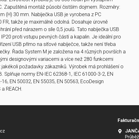
°C. Zapuštěná montáž působí čistším dojmem. Rozměry:
mm (H) 30 mm. Nabíječka USB je vyrobena z PC
 FR, takže je maximálně odolná. Dosahuje úrovně
hrání před nárazem o síle 0,5 joulů. Tato nabíječka USB
 IP20 proti vstupu pevných částí a kapalin. Je ideální pro
ařízení USB přímo na síťové nabíječce, takže není třeba
íječky. Řada System M je založena na 4 různých površích a
nými designovými variacemi a více než 280 funkcemi
 jakékoli požadavky zákazníků. Výrobek má prohlášení o
B. Splňuje normy EN-IEC 62368-1, IEC 61000-3-2, EN
-16, EN 50032, EN 55035, EN 50563, EcoDesign
 a REACH.
Fakturačn
.cz
JANČA
Průběž