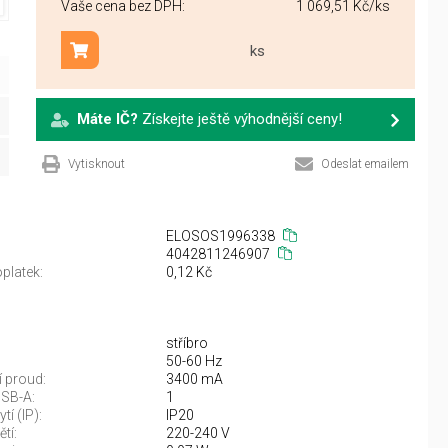
Vaše cena bez DPH:
1 069,51 Kč
/ks
ks
Přidat do košíku
Máte IČ?
Získejte ještě výhodnější ceny!
Vytisknout
Odeslat emailem
ELOSOS1996338
4042811246907
platek:
0,12 Kč
stříbro
50-60 Hz
í proud:
3400 mA
USB-A:
1
tí (IP):
IP20
tí:
220-240 V