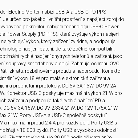
er Electric Merten nabízí USB-A a USB-C PD PPS
 Je určen pro jakékoli vnitřní prostředí a napájecí zdroj do
je vybavena pokročilou nabíjecí technologií USB-C Power
e Power Supply (PD PPS), která zvyšuje výkon nabíjení
 nejrychlejší výkon, který zařízení zvládne, a podporuje
chnologie nabíjení baterií. Je také zpětně kompatibilní.
timální rychlé nabíjení chytrých telefonů a zařízení, jako
avní soupravy, smartphony a další. Zahrnuje ochranu OVC
řehřátí, zkratu, rozběhovému proudu a nadproudu. Konektor
mální výkon 18 W pro malá elektronická zařízení a
íjení a proprietární protokoly: DC 5V 3A 15W; DC 9V 2A
W. Konektor USB-C poskytuje maximální výkon 21 W pro
ních zařízení a podporuje také rychlé nabíjení PD a
oly: DC 5V 3A 15W; DC 9V 2,33A 21W; DC 12V 1,75A 21W;
ax 21W. Porty USB-A a USB-C společně poskytují
 a maximální proud 2,4 A pro každý port. Porty USB s
ožňují > 10 000 cyklů. Porty USB s vysokou odolností
klů. Životnost výrobku je 30 000 hodin při výstupním