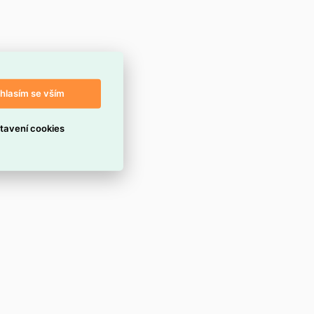
hlasím se vším
tavení cookies