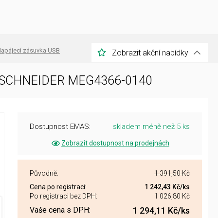
apájecí zásuvka USB
Zobrazit akční nabídky
1W SCHNEIDER MEG4366-0140
Dostupnost EMAS:
skladem méně než 5 ks
Zobrazit dostupnost na prodejnách
Původně:
1 391,50 Kč
Cena po
registraci
:
1 242,43 Kč
/ks
Po registraci bez DPH:
1 026,80 Kč
Vaše cena s DPH:
1 294,11 Kč
/ks