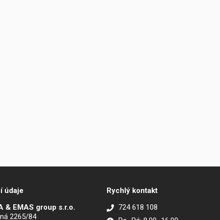
í údaje
Rychlý kontakt
 & EMAS group s.r.o.
724 618 108
ná 2265/84