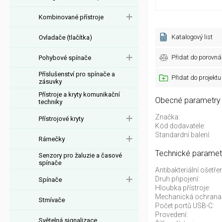
Kombinované přístroje
Katalogový list
Ovladače (tlačítka)
Přidat do porovná
Pohybové spínače
Příslušenství pro spínače a
Přidat do projektu
zásuvky
Přístroje a kryty komunikační
Obecné parametry
techniky
Značka:
Přístrojové kryty
Kód dodavatele:
Standardní balení:
Rámečky
Technické paramet
Senzory pro žaluzie a časové
spínače
Antibakteriální ošetřen
Druh připojení:
Spínače
Hloubka přístroje:
Mechanická ochrana
Stmívače
Počet portů USB-C:
Provedení:
Světelná signalizace