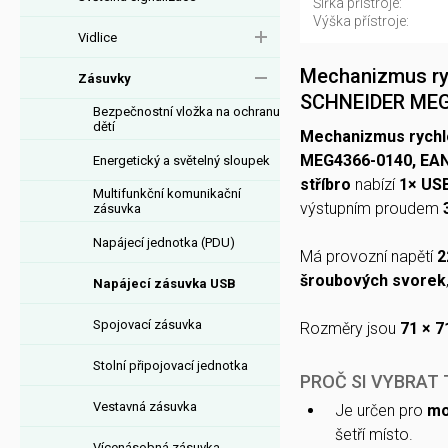
Šířka přístroje:
Výška přístroje:
Vidlice
Mechanizmus ryc
Zásuvky
SCHNEIDER MEG
Bezpečnostní vložka na ochranu
dětí
Mechanizmus rychl
MEG4366-0140, EAN
Energetický a světelný sloupek
stříbro
nabízí
1× US
Multifunkční komunikační
výstupním proudem
zásuvka
Napájecí jednotka (PDU)
Má provozní napětí
2
šroubových svorek
Napájecí zásuvka USB
Spojovací zásuvka
Rozměry jsou
71 × 7
Stolní připojovací jednotka
PROČ SI VYBRAT
Vestavná zásuvka
Je určen pro
mo
šetří místo.
Vícenásobná zásuvka