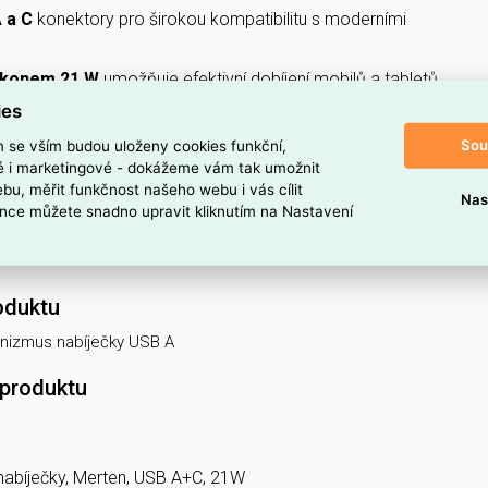
 a C
konektory pro širokou kompatibilitu s moderními
ýkonem 21 W
umožňuje efektivní dobíjení mobilů a tabletů.
ies
pní proud
3400 mA
podporuje rychlé obnovení kapacity
Sou
m se vším budou uloženy cookies funkční,
ké i marketingové - dokážeme vám tak umožnit
rovozní napětí 220–240 V
, kompatibilní se standardním
bu, měřit funkčnost našeho webu i vás cílit
ickým rozvodem.
Nas
nce můžete snadno upravit kliknutím na Nastavení
h v
stříbrné barvě
se snadno sladí s interiérovým
oduktu
izmus nabíječky USB A
 produktu
abíječky, Merten, USB A+C, 21W