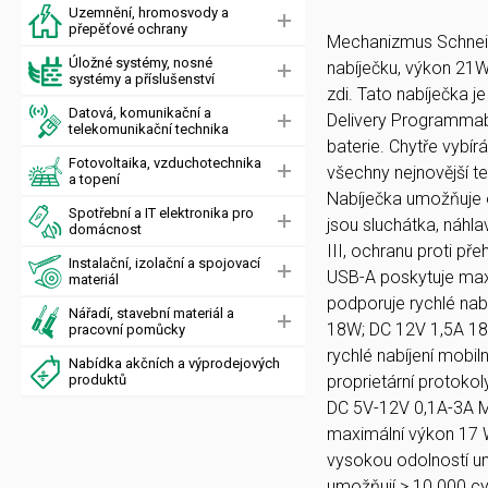
Uzemnění, hromosvody a
přepěťové ochrany
Mechanizmus Schneid
Úložné systémy, nosné
nabíječku, výkon 21W.
systémy a příslušenství
zdi. Tato nabíječka 
Datová, komunikační a
Delivery Programmabl
telekomunikační technika
baterie. Chytře vybírá
Fotovoltaika, vzduchotechnika
všechny nejnovější te
a topení
Nabíječka umožňuje op
Spotřební a IT elektronika pro
jsou sluchátka, náhl
domácnost
III, ochranu proti p
Instalační, izolační a spojovací
USB-A poskytuje maxi
materiál
podporuje rychlé nab
Nářadí, stavební materiál a
18W; DC 12V 1,5A 18
pracovní pomůcky
rychlé nabíjení mobil
Nabídka akčních a výprodejových
produktů
proprietární protok
DC 5V-12V 0,1A-3A M
maximální výkon 17 W
vysokou odolností um
umožňují > 10 000 cy