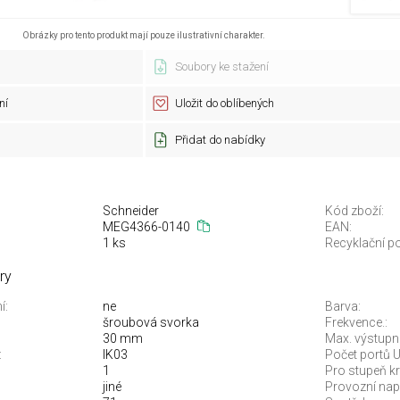
Obrázky pro tento produkt mají pouze ilustrativní charakter.
Soubory ke stažení
ní
Uložit do oblíbených
Přidat do nabídky
Schneider
Kód zboží:
MEG4366-0140
EAN:
1 ks
Recyklační po
ry
í:
ne
Barva:
šroubová svorka
Frekvence.:
30 mm
Max. výstupn
:
IK03
Počet portů 
1
Pro stupeň kry
jiné
Provozní napě