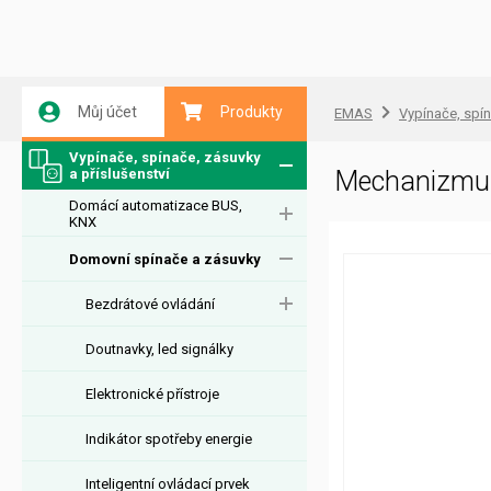
Můj účet
Produkty
EMAS
Vypínače, spín
Vypínače, spínače, zásuvky
a příslušenství
Mechanizmus
Domácí automatizace BUS,
KNX
Domovní spínače a zásuvky
Bezdrátové ovládání
Doutnavky, led signálky
Elektronické přístroje
Indikátor spotřeby energie
Inteligentní ovládací prvek