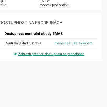
gie:
0,07 W
áže:
montáž pod omítku
DOSTUPNOST NA PRODEJNÁCH
Dostupnost centrální sklady EMAS
Centrální sklad Ostrava
méně než 5 ks skladem
Zobrazit přesnou dostupnost na prodejnách