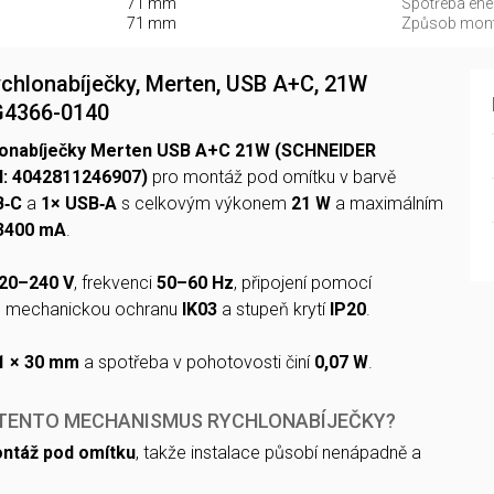
71 mm
Spotřeba ener
71 mm
Způsob mont
hlonabíječky, Merten, USB A+C, 21W
4366-0140
onabíječky Merten USB A+C 21W (SCHNEIDER
: 4042811246907)
pro montáž pod omítku v barvě
B‑C
a
1× USB‑A
s celkovým výkonem
21 W
a maximálním
3400 mA
.
20–240 V
, frekvenci
50–60 Hz
, připojení pomocí
, mechanickou ochranu
IK03
a stupeň krytí
IP20
.
1 × 30 mm
a spotřeba v pohotovosti činí
0,07 W
.
 TENTO MECHANISMUS RYCHLONABÍJEČKY?
ntáž pod omítku
, takže instalace působí nenápadně a