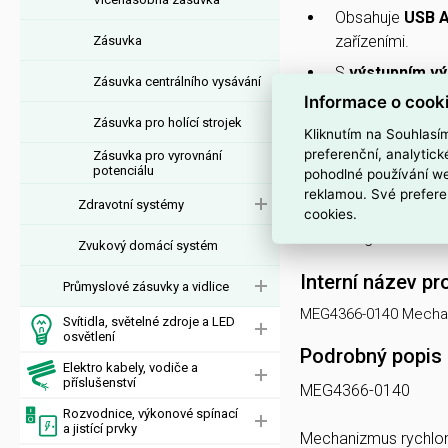
Obsahuje
USB A
zařízeními.
Zásuvka
S
výstupním v
Zásuvka centrálního vysávání
Informace o cook
Maximální výstu
Zásuvka pro holící strojek
baterií.
Kliknutím na Souhlasí
preferenční, analytic
Zásuvka pro vyrovnání
Navrženo pro
p
potenciálu
pohodlné používání we
domácím elektr
reklamou. Své prefere
Zdravotní systémy
Elegantní povrc
cookies.
designem.
Zvukový domácí systém
Interní název pr
Průmyslové zásuvky a vidlice
MEG4366-0140 Mechan
Svítidla, světelné zdroje a LED
osvětlení
Podrobný popis
Elektro kabely, vodiče a
příslušenství
MEG4366-0140
Rozvodnice, výkonové spínací
a jistící prvky
Mechanizmus rychlon