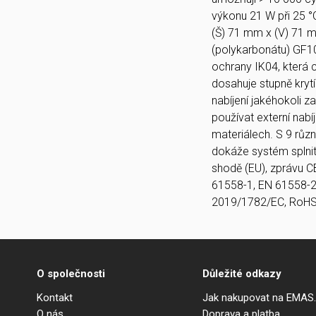
výkonu 21 W při 25 
(Š) 71 mm x (V) 71 
(polykarbonátu) GF10
ochrany IK04, která c
dosahuje stupně krytí
nabíjení jakéhokoli z
používat externí nab
materiálech. S 9 růz
dokáže systém splnit
shodě (EU), zprávu C
61558-1, EN 61558-2
2019/1782/EC, RoHS
O společnosti
Důležité odkazy
Kontakt
Jak nakupovat na EMAS
O nás
Doprava a platba