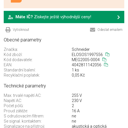
Máte IČ?
Získejte ještě výhodnější ceny!
Vytisknout
Odeslat emailem
Obecné parametry
Značka:
Schneider
Kód zboží:
ELOSOS1997556
Kód dodavatele:
MEG2005-0004
EAN:
4042811142056
Standardní balení:
1 ks
Recyklační poplatek:
0,05 Kč
Technické parametry
Max. trvalé napětí AC:
255 V
Napětí AC:
230 V
Počet pólů:
2
Proud zátěže:
16 A
S odrušovacím filtrem:
ne
Se signal. kontaktem:
ne
Signalizace na přístroji:
akustická a optická