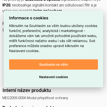
IP20
, neobsahuje signální kontakt ani odrušovací filtr a je
určen pro montáž
jiným způsobem
.
Informace o cookies
PROČ SI VYBRAT TENTO MODUL PŘEPĚŤOVÉ
Kliknutím na Souhlasím se vším budou uloženy cookies
OCHRANY?
funkční, preferenční, analytické i marketingové -
dokážeme vám tak umožnit pohodlné používání webu,
Je určen pro instalace s
2 póly
.
měřit funkčnost našeho webu i vás cílit reklamou. Své
Je zařazen do typu kontroly
3 (D)
.
preference můžete snadno upravit kliknutím na
Nastavení cookies.
Jmenovitý proud zátěže je
16 A
, vhodný pro běžné
elektrické obvody.
Souhlasím se vším
Úroveň ochrany mezi vodiči L-N je
1,5 kV
.
Odvede impulzní výbojový proud (8/20) L-N až
3 kA
.
Nastavení cookies
Celková úroveň ochrany je
6 kV
.
Interní název produktu
MEG2005-0004 Modul přepěťové ochrany