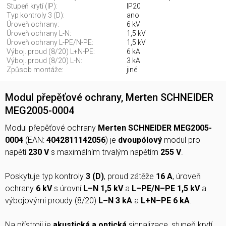
Stupeň krytí (IP):
IP20
Typ kontroly 3 (D):
ano
Úroveň ochrany:
6 kV
Úroveň ochrany L-N:
1,5 kV
Úroveň ochrany L-PE/N-PE:
1,5 kV
Výboj. proud (8/20) L+N-PE:
6 kA
Výboj. proud (8/20) L-N:
3 kA
Způsob montáže:
jiné
Modul přepěťové ochrany, Merten SCHNEIDER
MEG2005-0004
Modul přepěťové ochrany
Merten SCHNEIDER MEG2005-
0004
(EAN:
4042811142056
) je
dvoupólový
modul pro
napětí
230 V
s maximálním trvalým napětím
255 V
.
Poskytuje typ kontroly
3 (D)
, proud zátěže
16 A
, úroveň
ochrany
6 kV
s úrovní
L–N 1,5 kV
a
L–PE/N–PE 1,5 kV
a
výbojovými proudy (8/20)
L–N 3 kA
a
L+N–PE 6 kA
.
Na přístroji je
akustická a optická
signalizace, stupeň krytí