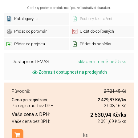
Obrázky pro tento produkt mají pouze ilustrativní charakter.
Katalogový list
Soubory ke stažení
Přidat do porovnání
Uložit do oblíbených
Přidat do projektu
Přidat do nabídky
Dostupnost EMAS:
skladem méně než 5 ks
Zobrazit dostupnost na prodejnách
Původně:
2 721,45 Kč
Cena po
registraci
:
2 429,87 Kč
/ks
Po registraci bez DPH:
2 008,16 Kč
Vaše cena s DPH:
2 530,94 Kč
/ks
Vaše cena bez DPH:
2 091,69 Kč
/ks
ks
Přidat do košíku