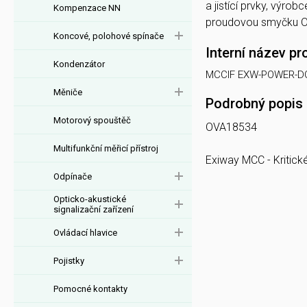
a jistící prvky, výr
Kompenzace NN
proudovou smyčku 
Koncové, polohové spínače
Interní název pr
Kondenzátor
MCCIF EXW-POWER-D
Měniče
Podrobný popis
Motorový spouštěč
OVA18534
Multifunkční měřicí přístroj
Exiway MCC - Kritic
Odpínače
Opticko-akustické
signalizační zařízení
Ovládací hlavice
Pojistky
Pomocné kontakty