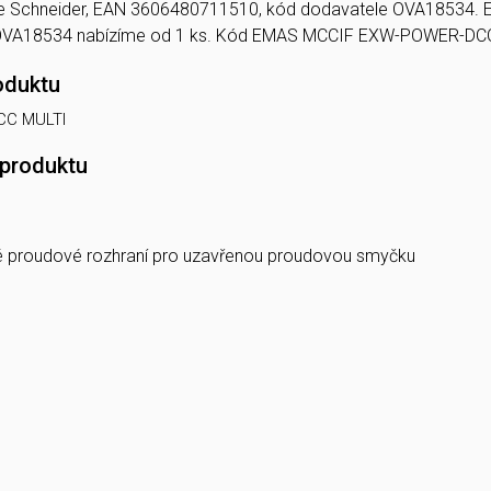
obce Schneider, EAN 3606480711510, kód dodavatele OVA18534. E
OVA18534 nabízíme od 1 ks. Kód EMAS MCCIF EXW-POWER-DCC
oduktu
CC MULTI
 produktu
ké proudové rozhraní pro uzavřenou proudovou smyčku