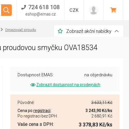
724 618 108
CZK
eshop@emas.cz
Omezovač proudu
Zobrazit akční nabídky
nou proudovou smyčku OVA18534
Dostupnost EMAS:
na objednávku
Zobrazit dostupnost na prodejnách
Původně:
3 633,11 Kč
Cena po
registraci
:
3 243,90 Kč
/ks
Po registraci bez DPH:
2 680,91 Kč
Vaše cena s DPH:
3 378,83 Kč
/ks