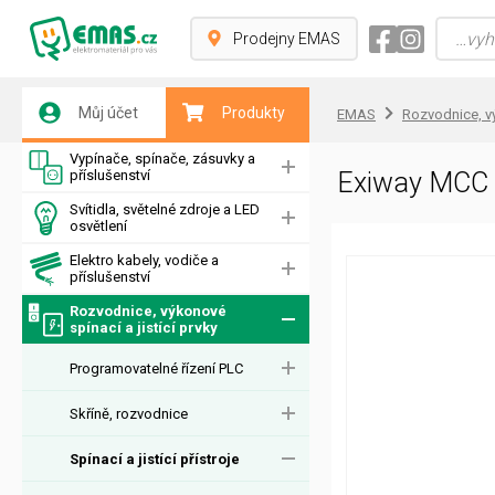
Prodejny EMAS
Můj účet
Produkty
EMAS
Rozvodnice, vý
Vypínače, spínače, zásuvky a
příslušenství
Exiway MCC -
Svítidla, světelné zdroje a LED
osvětlení
Elektro kabely, vodiče a
příslušenství
Rozvodnice, výkonové
spínací a jistící prvky
Programovatelné řízení PLC
Skříně, rozvodnice
Spínací a jistící přístroje