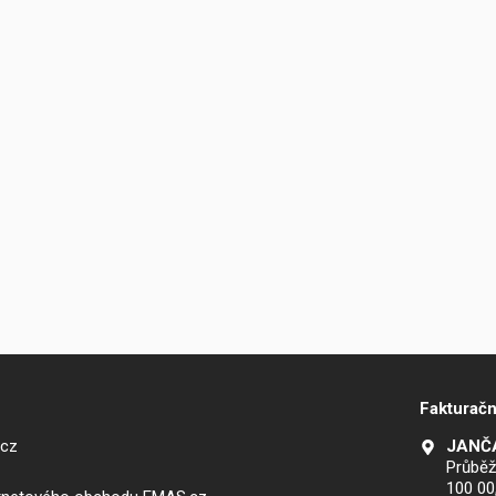
Fakturačn
.cz
JANČA
Průběž
100 00