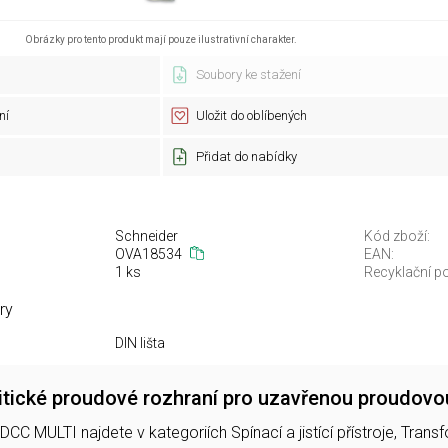
Obrázky pro tento produkt mají pouze ilustrativní charakter.
Soubory ke stažení
ní
Uložit do oblíbených
Přidat do nabídky
Schneider
Kód zboží:
OVA18534
EAN:
1 ks
Recyklační po
ry
DIN lišta
itické proudové rozhraní pro uzavřenou proudo
MULTI najdete v kategoriích Spínací a jistící přístroje, Tran