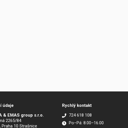
í údaje
Rychlý kontakt
 & EMAS group s.r.o.
724 618 108
ná 2265/84
Po–Pá: 8.00–16.00
, Praha 10 Strašnice