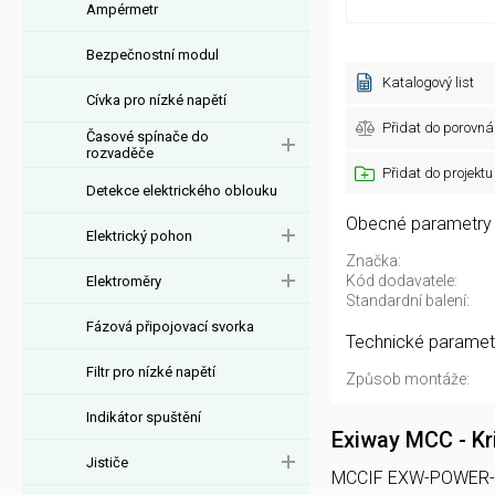
Ampérmetr
Bezpečnostní modul
Katalogový list
Cívka pro nízké napětí
Přidat do porovná
Časové spínače do
rozvaděče
Přidat do projektu
Detekce elektrického oblouku
Obecné parametry
Elektrický pohon
Značka:
Kód dodavatele:
Elektroměry
Standardní balení:
Fázová připojovací svorka
Technické paramet
Filtr pro nízké napětí
Způsob montáže:
Indikátor spuštění
Exiway MCC - Kr
Jističe
MCCIF EXW-POWER-DCC 