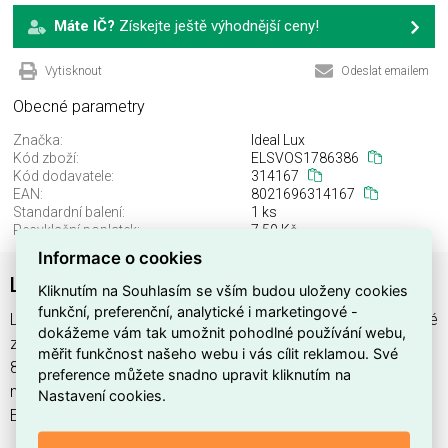
Máte IČ?
Získejte ještě výhodnější ceny!
Vytisknout
Odeslat emailem
Obecné parametry
Značka:
Ideal Lux
Kód zboží:
ELSVOS1786386
Kód dodavatele:
314167
EAN:
8021696314167
Standardní balení:
1 ks
Recyklační poplatek:
7,50 Kč
Informace o cookies
LUMIERE-2 SP
Kliknutím na Souhlasím se vším budou uloženy cookies
funkční, preferenční, analytické i marketingové -
LUMIERE-2 SP najdete v kategoriích Svítidla, Svítidla, světelné
dokážeme vám tak umožnit pohodlné používání webu,
zdroje a LED osvětlení, výrobce Ideal Lux, EAN
měřit funkčnost našeho webu i vás cílit reklamou. Své
8021696314167, kód dodavatele 314167. LUMIERE-2 SP
preference můžete snadno upravit kliknutím na
nabízíme od 1 ks. Kód EMAS LUMIERE-2 SP je
Nastavení cookies.
ELSVOS1786386.