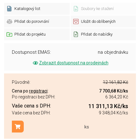
Katalogový list
Soubory ke stažení
Přidat do porovnání
Uložit do oblíbených
Přidat do projektu
Přidat do nabídky
Dostupnost EMAS:
na objednávku
Zobrazit dostupnost na prodejnách
Původně:
12 161,82 Kč
Cena po
registraci
:
7 700,68 Kč
/ks
Po registraci bez DPH:
6 364,20 Kč
Vaše cena s DPH:
11 311,13 Kč
/ks
Vaše cena bez DPH:
9 348,04 Kč
/ks
ks
Přidat do košíku