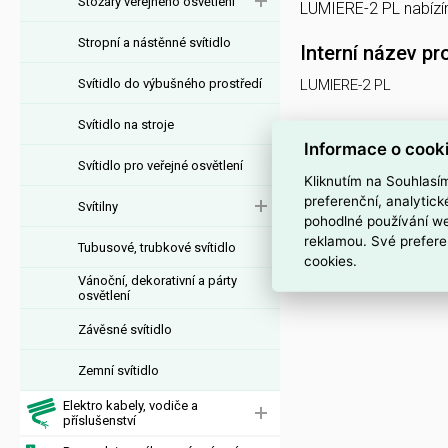
Stožáry veřejného osvětlení
LUMIERE-2 PL nabíz
Stropní a nástěnné svítidlo
Interní název pr
Svítidlo do výbušného prostředí
LUMIERE-2 PL
Svítidlo na stroje
Informace o cook
Svítidlo pro veřejné osvětlení
Kliknutím na Souhlasí
preferenční, analytic
Svítilny
pohodlné používání we
reklamou. Své prefere
Tubusové, trubkové svítidlo
cookies.
Vánoční, dekorativní a párty
osvětlení
Závěsné svítidlo
Zemní svítidlo
Elektro kabely, vodiče a
příslušenství