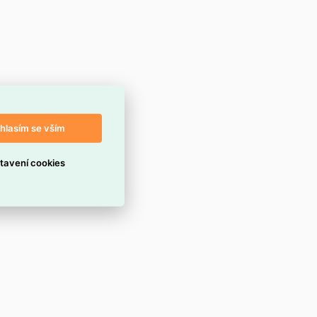
hlasím se vším
tavení cookies