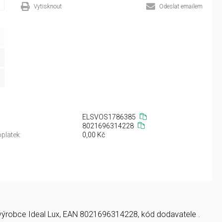
Vytisknout
Odeslat emailem
ELSVOS1786385
8021696314228
platek:
0,00 Kč
ní, výrobce Ideal Lux, EAN 8021696314228, kód dodavatele .