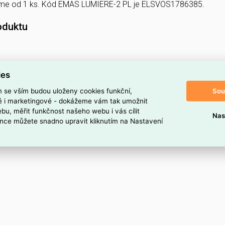
íme od 1 ks. Kód EMAS LUMIERE-2 PL je ELSVOS1786385.
oduktu
ies
Sou
m se vším budou uloženy cookies funkční,
ké i marketingové - dokážeme vám tak umožnit
bu, měřit funkčnost našeho webu i vás cílit
Nas
nce můžete snadno upravit kliknutím na Nastavení