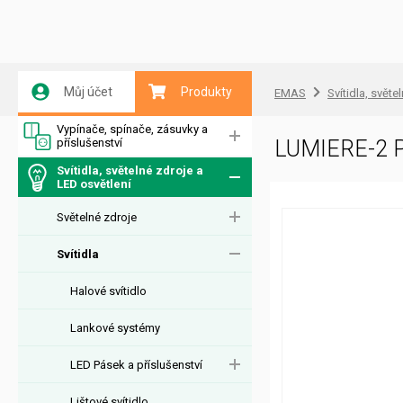
Můj účet
Produkty
EMAS
Svítidla, světe
Vypínače, spínače, zásuvky a
příslušenství
LUMIERE-2 
Svítidla, světelné zdroje a
LED osvětlení
Světelné zdroje
Svítidla
Halové svítidlo
Lankové systémy
LED Pásek a příslušenství
Lištové svítidlo