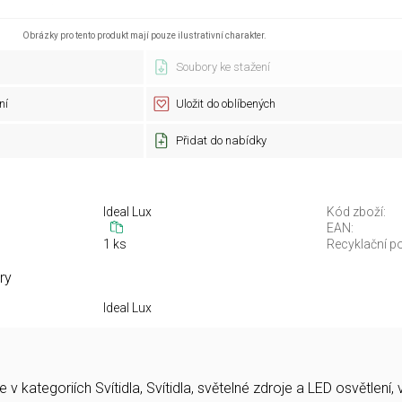
Obrázky pro tento produkt mají pouze ilustrativní charakter.
Soubory ke stažení
ní
Uložit do oblíbených
Přidat do nabídky
Ideal Lux
Kód zboží:
EAN:
1 ks
Recyklační po
ry
Ideal Lux
v kategoriích Svítidla, Svítidla, světelné zdroje a LED osvětle