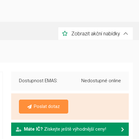
Zobrazit akční nabídky
Dostupnost EMAS:
Nedostupné online
Poslat dotaz
Máte IČ?
Získejte ještě výhodnější ceny!