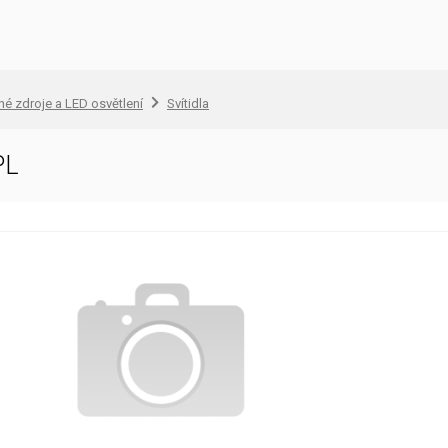
lné zdroje a LED osvětlení
Svítidla
PL