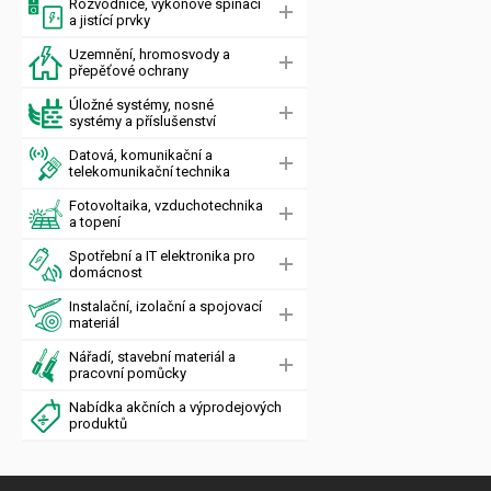
Rozvodnice, výkonové spínací
a jistící prvky
Uzemnění, hromosvody a
přepěťové ochrany
Úložné systémy, nosné
systémy a příslušenství
Datová, komunikační a
telekomunikační technika
Fotovoltaika, vzduchotechnika
a topení
Spotřební a IT elektronika pro
domácnost
Instalační, izolační a spojovací
materiál
Nářadí, stavební materiál a
pracovní pomůcky
Nabídka akčních a výprodejových
produktů