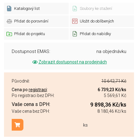
Katalogový list
Soubory ke stažení
Přidat do porovnání
Uložit do oblíbených
Přidat do projektu
Přidat do nabídky
Dostupnost EMAS:
na objednávku
Zobrazit dostupnost na prodejnách
Původně:
10 642,71 Kč
Cena po
registraci
:
6 739,23 Kč
/ks
Po registraci bez DPH:
5 569,61 Kč
Vaše cena s DPH:
9 898,36 Kč
/ks
Vaše cena bez DPH:
8 180,46 Kč
/ks
ks
Přidat do košíku