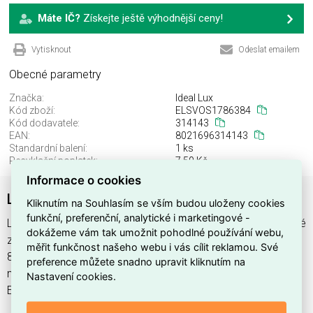
Máte IČ?
Získejte ještě výhodnější ceny!
Vytisknout
Odeslat emailem
Obecné parametry
Značka:
Ideal Lux
Kód zboží:
ELSVOS1786384
Kód dodavatele:
314143
EAN:
8021696314143
Standardní balení:
1 ks
Recyklační poplatek:
7,50 Kč
Informace o cookies
LUMIERE-1 SP
Kliknutím na Souhlasím se vším budou uloženy cookies
funkční, preferenční, analytické i marketingové -
LUMIERE-1 SP najdete v kategoriích Svítidla, Svítidla, světelné
dokážeme vám tak umožnit pohodlné používání webu,
zdroje a LED osvětlení, výrobce Ideal Lux, EAN
měřit funkčnost našeho webu i vás cílit reklamou. Své
8021696314143, kód dodavatele 314143. LUMIERE-1 SP
preference můžete snadno upravit kliknutím na
nabízíme od 1 ks. Kód EMAS LUMIERE-1 SP je
Nastavení cookies.
ELSVOS1786384.