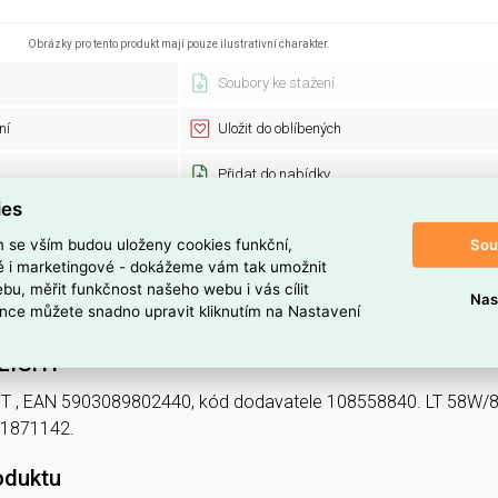
Obrázky pro tento produkt mají pouze ilustrativní charakter.
Soubory ke stažení
ní
Uložit do oblíbených
Přidat do nabídky
ies
Sou
m se vším budou uloženy cookies funkční,
ELOSOS1871142
Kód dodavate
ké i marketingové - dokážeme vám tak umožnit
5903089802440
Standardní ba
bu, měřit funkčnost našeho webu i vás cílit
Nas
2,00 Kč
nce můžete snadno upravit kliknutím na Nastavení
LLIGHT
T , EAN 5903089802440, kód dodavatele 108558840. LT 58W/8
S1871142.
oduktu