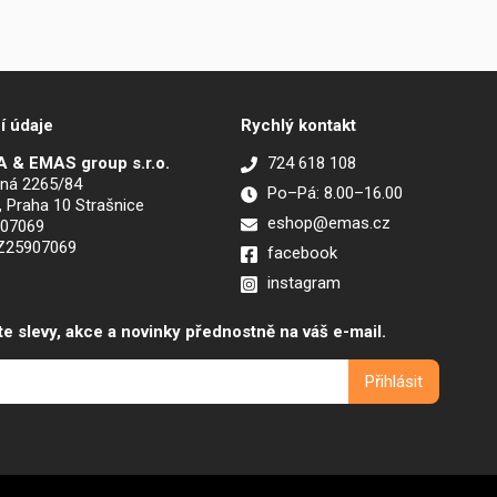
í údaje
Rychlý kontakt
 & EMAS group s.r.o.
724 618 108
ná 2265/84
Po–Pá: 8.00–16.00
, Praha 10 Strašnice
eshop@emas.cz
907069
CZ25907069
facebook
instagram
te slevy, akce a novinky přednostně na váš e-mail.