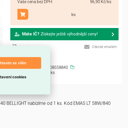
Vaše cena bez DPH:
96,90 Kč
/ks
ks
Přidat do košíku
Máte IČ?
Získejte ještě výhodnější ceny!
Vytisknout
Odeslat emailem
hlasím se vším
le:
108558840
lení:
1 ks
tavení cookies
40 BELLIGHT nabízíme od 1 ks. Kód EMAS LT 58W/840