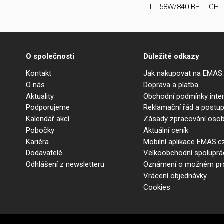
LT 58W/840 BELLIGHT
O společnosti
Důležité odkazy
Kontakt
Jak nakupovat na EMAS
O nás
Doprava a platba
Aktuality
Obchodní podmínky int
Podporujeme
Reklamační řád a postup
Kalendář akcí
Zásady zpracování osob
Pobočky
Aktuální ceník
Kariéra
Mobilní aplikace EMAS.c
Dodavatelé
Velkoobchodní spolupr
Odhlášení z newsletteru
Oznámení o možném prot
Vrácení objednávky
Cookies