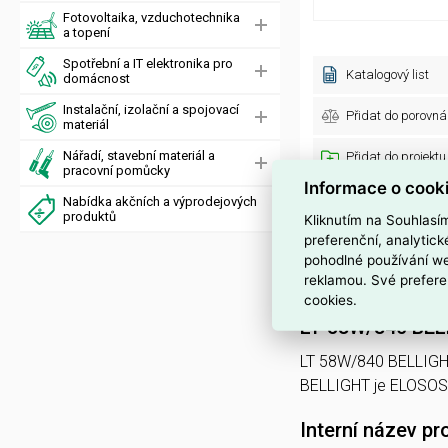
Fotovoltaika, vzduchotechnika
a topení
Spotřební a IT elektronika pro
Katalogový list
domácnost
Instalační, izolační a spojovací
Přidat do porovná
materiál
Nářadí, stavební materiál a
Přidat do projektu
pracovní pomůcky
Informace o cook
Obecné parametry
Nabídka akčních a výprodejových
produktů
Kliknutím na Souhlasí
Kód zboží:
preferenční, analytic
EAN:
pohodlné používání we
Recyklační poplatek:
reklamou. Své prefere
cookies.
LT 58W/840 BE
LT 58W/840 BELLIGH
BELLIGHT je ELOSO
Interní název pr