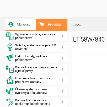
Můj účet
Produkty
EMAS
Vypínače, spínače, zásuvky a
příslušenství
LT 58W/840
Svítidla, světelné zdroje a LED
osvětlení
Elektro kabely, vodiče a
příslušenství
Rozvodnice, výkonové spínací
a jistící prvky
Uzemnění, hromosvody a
přepěťové ochrany
Úložné systémy, nosné
systémy a příslušenství
Datová, komunikační a
telekomunikační technika