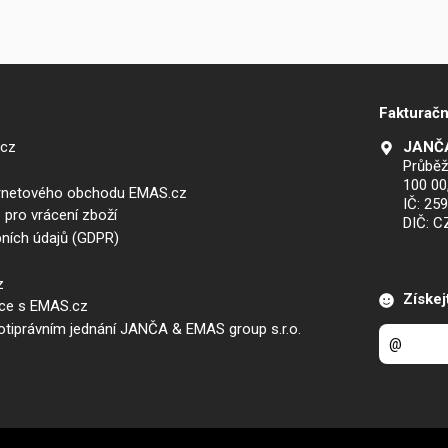
Fakturačn
.cz
JANČA
Průběž
100 00
ernetového obchodu EMAS.cz
IČ: 25
 pro vrácení zboží
DIČ: 
ních údajů (GDPR)
z
Získej
áce s EMAS.cz
iprávním jednání JANČA & EMAS group s.r.o.