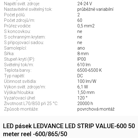
Napětí svět. zdroje:
24-24 V
Nastavitelné světelný tok:
průběžně variabilní
Počet pólů:
2
Počet zdrojů/m:
60
Průřez vodiče:
0,5 mm2
S koncovkou:
ne
S ochranným krytem:
ne
S připojovací sadou:
ne
Samolepící:
ano
Šířka:
8 mm
Stupeň krytí (IP):
IP00
Světelný tok/m:
610 lm
Teplota barvy.:
6500-6500 K
Typ napětí:
DC
Účinnost svítidla:
100 lm/W
Výkon svět. zdroje/m:
6,1 W
Výška/hloubka:
1,50 mm
Vyzařovací úhel:
120 °
Životnost L70/B50 při 25 °C:
20000 h
Způsob montáže:
povrchová montáž
LED pásek LEDVANCE LED STRIP VALUE-600 50
meter reel -600/865/50