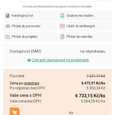
Obrázky pro tento produkt mají pouze ilustrativní charakter.
Katalogový list
Soubory ke stažení
Přidat do porovnání
Uložit do oblíbených
Přidat do projektu
Přidat do nabídky
Dostupnost EMAS:
na objednávku
Zobrazit dostupnost na prodejnách
Původně:
7 221,74 Kč
Cena po
registraci
:
6 473,91 Kč
/ks
Po registraci bez DPH:
5 350,34 Kč
Vaše cena s DPH:
6 733,15 Kč
/ks
Vaše cena bez DPH:
5 564,59 Kč
/ks
ks
Přidat do košíku