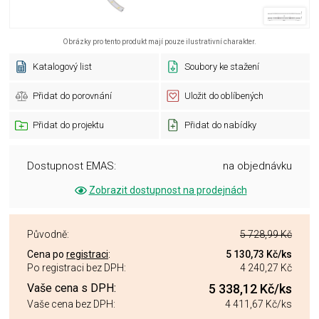
Obrázky pro tento produkt mají pouze ilustrativní charakter.
Katalogový list
Soubory ke stažení
Přidat do porovnání
Uložit do oblíbených
Přidat do projektu
Přidat do nabídky
Dostupnost EMAS:
na objednávku
Zobrazit dostupnost na prodejnách
Původně:
5 728,99 Kč
Cena po
registraci
:
5 130,73 Kč
/ks
Po registraci bez DPH:
4 240,27 Kč
Vaše cena s DPH:
5 338,12 Kč
/ks
Vaše cena bez DPH:
4 411,67 Kč
/ks