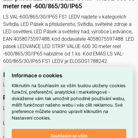
meter reel -600/865/30/IP65
LS VAL-600/865/30/IP65 FS1 LEDV najdete v kategoriích
Svítidla, LED Pásek a příslušenství, Svítidla, světelné zdroje a
LED osvětlení, LED Pásek a světelný had, výrobce Ledvance,
EAN 4058075597488, kód dodavatele 4058075597488. LED
pásek LEDVANCE LED STRIP VALUE-600 30 meter reel
-600/865/30/IP65 nabízíme od 1 ks. Kód EMAS LS VAL-
600/865/30/IP65 FS1 LEDV je ELOSOS1788242.
Interní název produktu
Informace o cookies
LS VAL-600/865/30/IP65 FS1 LEDV
Kliknutím na Souhlasím se vším budou uloženy cookies
funkční, preferenční, analytické i marketingové -
Podrobný popis produktu
dokážeme vám tak umožnit pohodlné používání webu,
měřit funkčnost našeho webu i vás cílit reklamou. Své
LS VAL -600/865/30/IP65
preference můžete snadno upravit kliknutím na
Nastavení cookies.
LED STRIP VALUE-600 30 meter reel -600/865/30/IP65
Souhlasím se vším
LED pásky s krytím IP65 o délce 30m s 600 lm / m pro