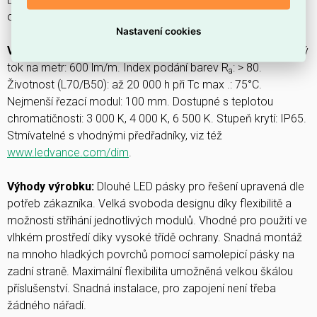
obecné aplikace.
Nastavení cookies
Vlastnosti výrobku:
Pružný a stříhatelný pásek LED. světelný
tok na metr: 600 lm/m. Index podání barev R
: > 80.
a
Životnost (L70/B50): až 20 000 h při Tc max .: 75°C.
Nejmenší řezací modul: 100 mm. Dostupné s teplotou
chromatičnosti: 3 000 K, 4 000 K, 6 500 K. Stupeň krytí: IP65.
Stmívatelné s vhodnými předřadníky, viz též
www.ledvance.com/dim
.
Výhody výrobku:
Dlouhé LED pásky pro řešení upravená dle
potřeb zákazníka. Velká svoboda designu díky flexibilitě a
možnosti stříhání jednotlivých modulů. Vhodné pro použití ve
vlhkém prostředí díky vysoké třídě ochrany. Snadná montáž
na mnoho hladkých povrchů pomocí samolepicí pásky na
zadní straně. Maximální flexibilita umožněná velkou škálou
příslušenství. Snadná instalace, pro zapojení není třeba
žádného nářadí.