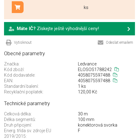
ks
Přidat do košíku
Máte IČ?
Získejte ještě výhodnější ceny!
Vytisknout
Odeslat emailem
Obecné parametry
Značka:
Ledvance
Kód zboží:
ELOSOS1788242
Kód dodavatele:
4058075597488
EAN:
4058075597488
Standardní balení:
1 ks
Recyklační poplatek:
120,00 Kč
Technické parametry
Celková délka:
30 m
Délka segmentů:
100 mm
Druh připojení:
konektorová svorka
Energ. třída sv. zdroje EU
F
2019/2015: