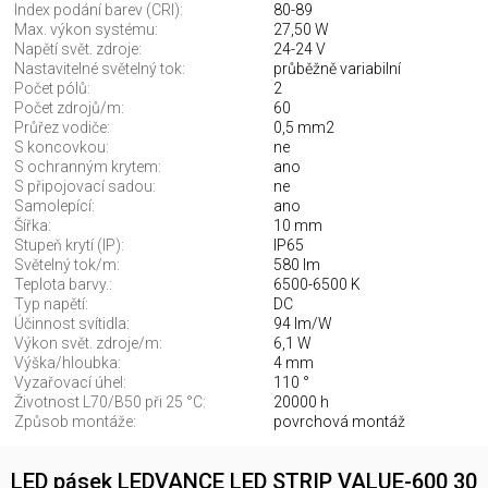
Index podání barev (CRI):
80-89
Max. výkon systému:
27,50 W
Napětí svět. zdroje:
24-24 V
Nastavitelné světelný tok:
průběžně variabilní
Počet pólů:
2
Počet zdrojů/m:
60
Průřez vodiče:
0,5 mm2
S koncovkou:
ne
S ochranným krytem:
ano
S připojovací sadou:
ne
Samolepící:
ano
Šířka:
10 mm
Stupeň krytí (IP):
IP65
Světelný tok/m:
580 lm
Teplota barvy.:
6500-6500 K
Typ napětí:
DC
Účinnost svítidla:
94 lm/W
Výkon svět. zdroje/m:
6,1 W
Výška/hloubka:
4 mm
Vyzařovací úhel:
110 °
Životnost L70/B50 při 25 °C:
20000 h
Způsob montáže:
povrchová montáž
LED pásek LEDVANCE LED STRIP VALUE-600 30