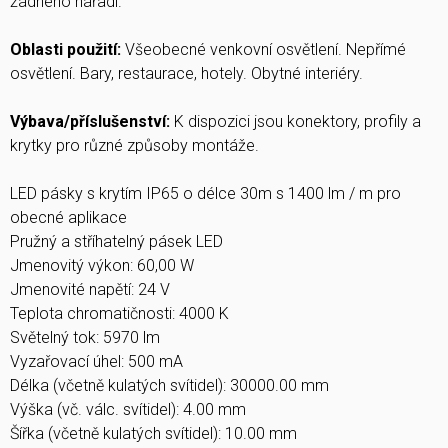
žádného nářadí.
Oblasti použití:
Všeobecné venkovní osvětlení. Nepřímé
osvětlení. Bary, restaurace, hotely. Obytné interiéry.
Výbava/příslušenství:
K dispozici jsou konektory, profily a
krytky pro různé způsoby montáže.
LED pásky s krytím IP65 o délce 30m s 1400 lm / m pro
obecné aplikace
Pružný a stříhatelný pásek LED
Jmenovitý výkon: 60,00 W
Jmenovité napětí: 24 V
Teplota chromatičnosti: 4000 K
Světelný tok: 5970 lm
Vyzařovací úhel: 500 mA
Délka (včetně kulatých svítidel): 30000.00 mm
Výška (vč. válc. svítidel): 4.00 mm
Šířka (včetně kulatých svítidel): 10.00 mm