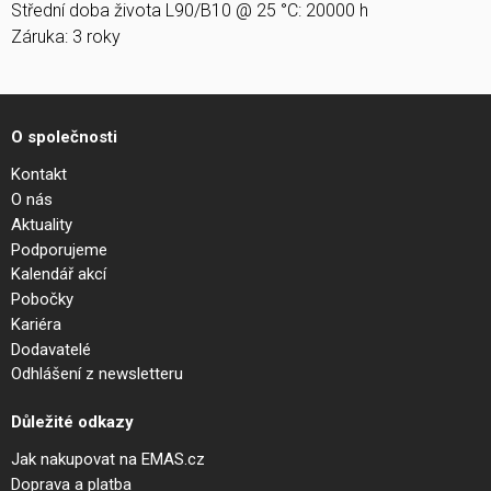
Střední doba života L90/B10 @ 25 °C: 20000 h
Záruka: 3 roky
O společnosti
Kontakt
O nás
Aktuality
Podporujeme
Kalendář akcí
Pobočky
Kariéra
Dodavatelé
Odhlášení z newsletteru
Důležité odkazy
Jak nakupovat na EMAS.cz
Doprava a platba