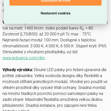
Souhlasím se vším
LED pásky s krytím IP65 o délce 30m s 1400 lm / m pro
obecné aplikace.
Nastavení cookies
Vlastnosti výrobku:
Pružný a stříhatelný pásek LED. světelný
tok na metr: 1400 lm/m. Index podání barev R
: > 80.
a
Životnost (L70/B50): až 20 000 h při Tc max .: 75°C.
Nejmenší řezací modul: 100 mm. Dostupné s teplotou
chromatičnosti: 3 000 K, 4 000 K, 6 500 K. Stupeň krytí: IP65.
Stmívatelné s vhodnými předřadníky, viz též
www.ledvance.com/dim
.
Výhody výrobku:
Dlouhé LED pásky pro řešení upravená dle
potřeb zákazníka. Velká svoboda designu díky flexibilitě a
možnosti stříhání jednotlivých modulů. Vhodné pro použití ve
vlhkém prostředí díky vysoké třídě ochrany. Snadná montáž
na mnoho hladkých povrchů pomocí samolepicí pásky na
zadní straně. Maximální flexibilita umožněná velkou škálou
příslušenství. Snadná instalace, pro zapojení není třeba