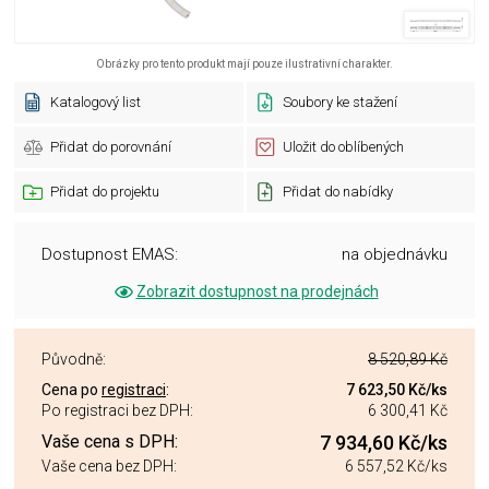
Obrázky pro tento produkt mají pouze ilustrativní charakter.
Katalogový list
Soubory ke stažení
Přidat do porovnání
Uložit do oblíbených
Přidat do projektu
Přidat do nabídky
Dostupnost EMAS:
na objednávku
Zobrazit dostupnost na prodejnách
Původně:
8 520,89 Kč
Cena po
registraci
:
7 623,50 Kč
/ks
Po registraci bez DPH:
6 300,41 Kč
Vaše cena s DPH:
7 934,60 Kč
/ks
Vaše cena bez DPH:
6 557,52 Kč
/ks