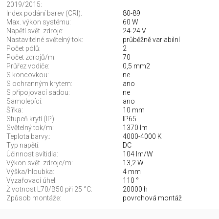
2019/2015:
Index podání barev (CRI):
80-89
Max. výkon systému:
60 W
Napětí svět. zdroje:
24-24 V
Nastavitelné světelný tok:
průběžně variabilní
Počet pólů:
2
Počet zdrojů/m:
70
Průřez vodiče:
0,5 mm2
S koncovkou:
ne
S ochranným krytem:
ano
S připojovací sadou:
ne
Samolepící:
ano
Šířka:
10 mm
Stupeň krytí (IP):
IP65
Světelný tok/m:
1370 lm
Teplota barvy.:
4000-4000 K
Typ napětí:
DC
Účinnost svítidla:
104 lm/W
Výkon svět. zdroje/m:
13,2 W
Výška/hloubka:
4 mm
Vyzařovací úhel:
110 °
Životnost L70/B50 při 25 °C:
20000 h
Způsob montáže:
povrchová montáž