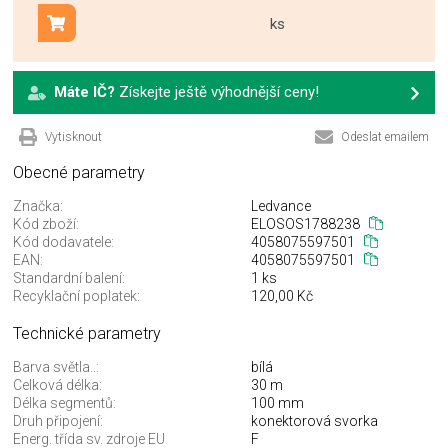
ks
Přidat do košíku
Máte IČ?
Získejte ještě výhodnější ceny!
Vytisknout
Odeslat emailem
Obecné parametry
Značka:
Ledvance
Kód zboží:
ELOSOS1788238
Kód dodavatele:
4058075597501
EAN:
4058075597501
Standardní balení:
1 ks
Recyklační poplatek:
120,00 Kč
Technické parametry
Barva světla..:
bílá
Celková délka:
30 m
Délka segmentů:
100 mm
Druh připojení:
konektorová svorka
Energ. třída sv. zdroje EU
F