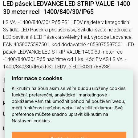
LED pásek LEDVANCE LED STRIP VALUE-1400
30 meter reel -1400/840/30/IP65
LS VAL-1400/840/30/IP65 FS1 LEDV najdete v kategoriích
Svítidla, LED Pásek a příslušenství, Svítidla, světelné zdroje a
LED osvětlení, LED Pásek a světelný had, výrobce Ledvance,
EAN 4058075597501, kód dodavatele 4058075597501. LED
pásek LEDVANCE LED STRIP VALUE-1400 30 meter reel
-1400/840/30/IP65 nabízíme od 1 ks. Kód EMAS LS VAL-
1400/840/30/IP65 FS1 LEDV je ELOSOS1788238.
Informace o cookies
Interní název produktu
Kliknutím na Souhlasím se vším budou uloženy cookies
LS VAL-1400/840/30/IP65 FS1 LEDV
funkční, preferenční, analytické i marketingové -
dokážeme vám tak umožnit pohodlné používání webu,
Podrobný popis produktu
měřit funkčnost našeho webu i vás cílit reklamou. Své
LS VAL -1400/840/30/IP65
preference můžete snadno upravit kliknutím na
Nastavení cookies.
LED STRIP VALUE-1400 30 meter reel -1400/840/30/IP65