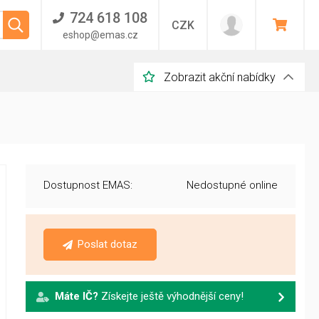
724 618 108
CZK
eshop@emas.cz
Zobrazit akční nabídky
Dostupnost EMAS:
Nedostupné online
Poslat dotaz
Máte IČ?
Získejte ještě výhodnější ceny!