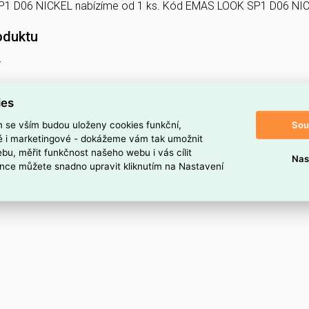
SP1 D06 NICKEL nabízíme od 1 ks. Kód EMAS LOOK SP1 D06 NI
oduktu
L
ies
Sou
m se vším budou uloženy cookies funkční,
ké i marketingové - dokážeme vám tak umožnit
bu, měřit funkčnost našeho webu i vás cílit
Nas
nce můžete snadno upravit kliknutím na Nastavení