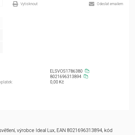
Vytisknout
Odeslat emailem
ELSVOS1786380
8021696313894
platek:
0,00 Kč
 osvětlení, výrobce Ideal Lux, EAN 8021696313894, kód