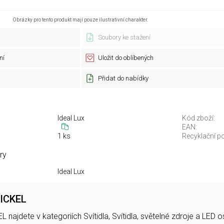
Obrázky pro tento produkt mají pouze ilustrativní charakter.
Soubory ke stažení
ní
Uložit do oblíbených
Přidat do nabídky
Ideal Lux
Kód zboží:
EAN:
1 ks
Recyklační po
ry
Ideal Lux
NICKEL
najdete v kategoriích Svítidla, Svítidla, světelné zdroje a LED