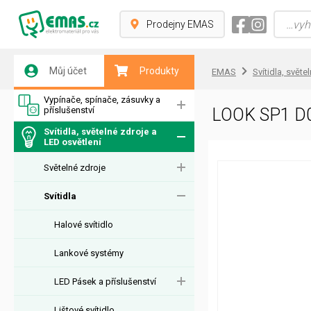
Prodejny EMAS
Můj účet
Produkty
EMAS
Svítidla, světe
Vypínače, spínače, zásuvky a
příslušenství
LOOK SP1 D
Svítidla, světelné zdroje a
LED osvětlení
Světelné zdroje
Svítidla
Halové svítidlo
Lankové systémy
LED Pásek a příslušenství
Lištové svítidlo