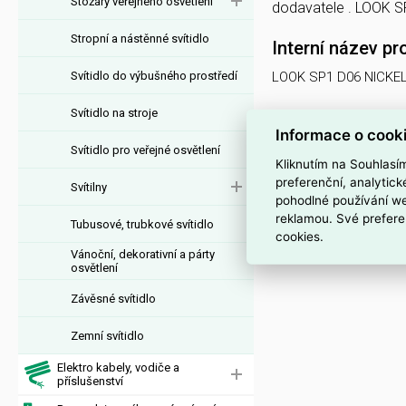
Stožáry veřejného osvětlení
dodavatele . LOOK 
Stropní a nástěnné svítidlo
Interní název pr
Svítidlo do výbušného prostředí
LOOK SP1 D06 NICKE
Svítidlo na stroje
Informace o cook
Svítidlo pro veřejné osvětlení
Kliknutím na Souhlasí
preferenční, analytic
Svítilny
pohodlné používání we
reklamou. Své prefere
Tubusové, trubkové svítidlo
cookies.
Vánoční, dekorativní a párty
osvětlení
Závěsné svítidlo
Zemní svítidlo
Elektro kabely, vodiče a
příslušenství