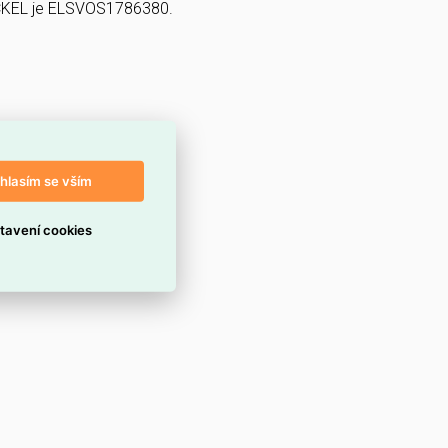
CKEL je ELSVOS1786380.
hlasím se vším
tavení cookies