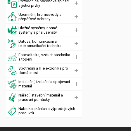
Rozvodnice, výkonové spínací
a jistící prvky
Uzemnění, hromosvody a
přepěťové ochrany
Úložné systémy, nosné
systémy a příslušenství
Datová, komunikační a
telekomunikační technika
Fotovoltaika, vzduchotechnika
a topení
Spotřební a IT elektronika pro
domácnost
Instalační, izolační a spojovací
materiál
Nářadí, stavební materiál a
pracovní pomůcky
Nabídka akčních a výprodejových
produktů