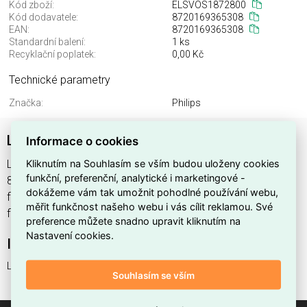
Kód zboží:
ELSVOS1872800
Kód dodavatele:
8720169365308
EAN:
8720169365308
Standardní balení:
1 ks
Recyklační poplatek:
0,00 Kč
Technické parametry
Značka:
Philips
Lois UE flood AN 14W 30K HV
Informace o cookies
Kliknutím na Souhlasím se vším budou uloženy cookies
Lois UE flood AN 14W 30K HV , výrobce Philips, EAN
funkční, preferenční, analytické i marketingové -
8720169365308, kód dodavatele 8720169365308. Lois UE
dokážeme vám tak umožnit pohodlné používání webu,
flood AN 14W 30K HV nabízíme od 1 ks. Kód EMAS Lois UE
měřit funkčnost našeho webu i vás cílit reklamou. Své
flood AN 14W 30K HV je ELSVOS1872800.
preference můžete snadno upravit kliknutím na
Nastavení cookies.
Interní název produktu
Lois UE flood AN 14W 30K HV
Souhlasím se vším