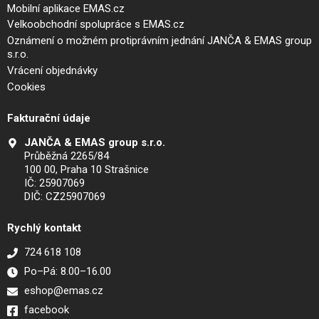
Mobilní aplikace EMAS.cz
Velkoobchodní spolupráce s EMAS.cz
Oznámení o možném protiprávním jednání JANČA & EMAS group
s.r.o.
Vrácení objednávky
Cookies
Fakturační údaje
JANČA & EMAS group s.r.o.
Průběžná 2265/84
100 00, Praha 10 Strašnice
IČ: 25907069
DIČ: CZ25907069
Rychlý kontakt
724 618 108
Po–Pá: 8.00–16.00
eshop@emas.cz
facebook