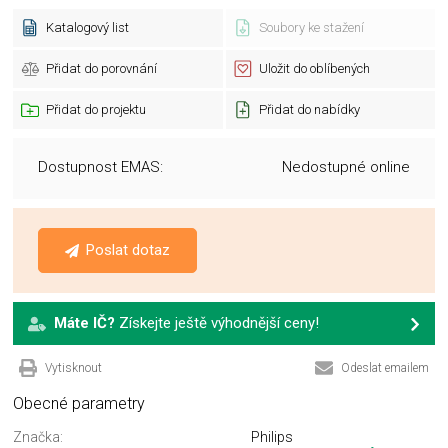
Katalogový list
Soubory ke stažení
Přidat do porovnání
Uložit do oblíbených
Přidat do projektu
Přidat do nabídky
Dostupnost EMAS:
Nedostupné online
Poslat dotaz
Máte IČ?
Získejte ještě výhodnější ceny!
Vytisknout
Odeslat emailem
Obecné parametry
Značka:
Philips