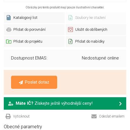
Obrázky pro tento produkt mají pouze ilustrativní charakter.
Katalogový list
Soubory ke stažení
Přidat do porovnání
Uložit do oblíbených
Přidat do projektu
Přidat do nabídky
Dostupnost EMAS:
Nedostupné online
Poslat dotaz
Máte IČ?
Získejte ještě výhodnější ceny!
Vytisknout
Odeslat emailem
Obecné parametry