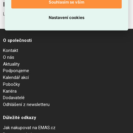
Souhlasím se vším
Interní název produktu
LINK TRIMLESS T-CONNECTOR RIGHT ON-OFF W
Nastavení cookies
O společnosti
Kontakt
O nás
Aktuality
Podporujeme
Kalendář akcí
Pobočky
Kariéra
Dodavatelé
Odhlášení z newsletteru
Důležité odkazy
Jak nakupovat na EMAS.cz