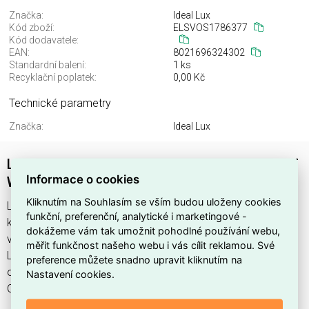
Značka:
Ideal Lux
Kód zboží:
ELSVOS1786377
Kód dodavatele:
EAN:
8021696324302
Standardní balení:
1 ks
Recyklační poplatek:
0,00 Kč
Technické parametry
Značka:
Ideal Lux
LINK TRIMLESS T-CONNECTOR RIGHT ON-OFF
Informace o cookies
W
Kliknutím na Souhlasím se vším budou uloženy cookies
LINK TRIMLESS T-CONNECTOR RIGHT ON-OFF W najdete v
funkční, preferenční, analytické i marketingové -
kategoriích Svítidla, Svítidla, světelné zdroje a LED osvětlení,
dokážeme vám tak umožnit pohodlné používání webu,
výrobce Ideal Lux, EAN 8021696324302, kód dodavatele .
měřit funkčnost našeho webu i vás cílit reklamou. Své
LINK TRIMLESS T-CONNECTOR RIGHT ON-OFF W nabízíme
preference můžete snadno upravit kliknutím na
od 1 ks. Kód EMAS LINK TRIMLESS T-CONNECTOR RIGHT
Nastavení cookies.
ON-OFF W je ELSVOS1786377.