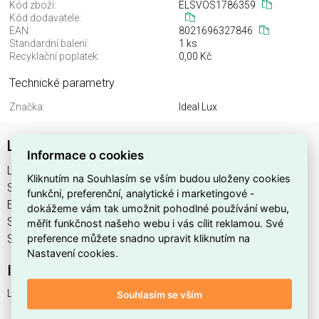
Kód zboží:
ELSVOS1786359
Kód dodavatele:
EAN:
8021696327846
Standardní balení:
1 ks
Recyklační poplatek:
0,00 Kč
Technické parametry
Značka:
Ideal Lux
LINGOTTO SP3 SINGLE NERO
Informace o cookies
LINGOTTO SP3 SINGLE NERO najdete v kategoriích Svítidla,
Kliknutím na Souhlasím se vším budou uloženy cookies
Svítidla, světelné zdroje a LED osvětlení, výrobce Ideal Lux,
funkční, preferenční, analytické i marketingové -
EAN 8021696327846, kód dodavatele . LINGOTTO SP3
dokážeme vám tak umožnit pohodlné používání webu,
SINGLE NERO nabízíme od 1 ks. Kód EMAS LINGOTTO SP3
měřit funkčnost našeho webu i vás cílit reklamou. Své
preference můžete snadno upravit kliknutím na
SINGLE NERO je ELSVOS1786359.
Nastavení cookies.
Interní název produktu
LINGOTTO SP3 SINGLE NERO
Souhlasím se vším