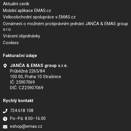
Aktuální ceník
Mobilní aplikace EMAS.cz
Velkoobchodní spolupráce s EMAS.cz
Oznámení o možném protiprávním jednání JANČA & EMAS group
s.r.o.
Vrácení objednávky
Cookies
Fakturační údaje
JANČA & EMAS group s.r.o.
Průběžná 2265/84
100 00, Praha 10 Strašnice
IČ: 25907069
DIČ: CZ25907069
Rychlý kontakt
724 618 108
Po–Pá: 8.00–16.00
eshop@emas.cz