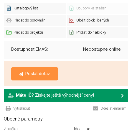
Katalogový list
Soubory ke stažení
Přidat do porovnání
Uložit do oblíbených
Přidat do projektu
Přidat do nabídky
Dostupnost EMAS:
Nedostupné online
Poslat dotaz
Máte IČ?
Získejte ještě výhodnější ceny!
Vytisknout
Odeslat emailem
Obecné parametry
Značka:
Ideal Lux