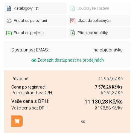
Katalogový list
Soubory ke stažení
Přidat do porovnání
Uložit do oblíbených
Přidat do projektu
Přidat do nabídky
Dostupnost EMAS:
na objednávku
Zobrazit dostupnost na prodejnách
Původně:
11 967,67 Kč
Cena po
registraci
:
7 576,26 Kč
/ks
Po registraci bez DPH:
6 261,37 Kč
Vaše cena s DPH:
11 130,28 Kč
/ks
Vaše cena bez DPH:
9 198,58 Kč
/ks
ks
Přidat do košíku