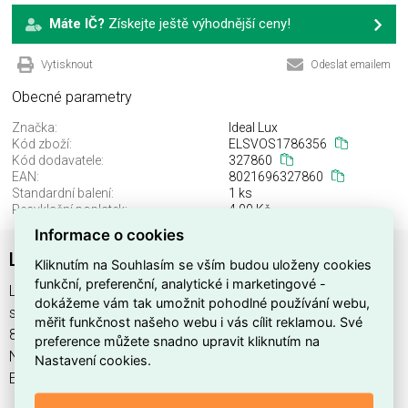
Máte IČ?
Získejte ještě výhodnější ceny!
Vytisknout
Odeslat emailem
Obecné parametry
Značka:
Ideal Lux
Kód zboží:
ELSVOS1786356
Kód dodavatele:
327860
EAN:
8021696327860
Standardní balení:
1 ks
Recyklační poplatek:
4,00 Kč
Informace o cookies
LINGOTTO PL4 NERO
Kliknutím na Souhlasím se vším budou uloženy cookies
funkční, preferenční, analytické i marketingové -
LINGOTTO PL4 NERO najdete v kategoriích Svítidla, Svítidla,
dokážeme vám tak umožnit pohodlné používání webu,
světelné zdroje a LED osvětlení, výrobce Ideal Lux, EAN
měřit funkčnost našeho webu i vás cílit reklamou. Své
8021696327860, kód dodavatele 327860. LINGOTTO PL4
preference můžete snadno upravit kliknutím na
NERO nabízíme od 1 ks. Kód EMAS LINGOTTO PL4 NERO je
Nastavení cookies.
ELSVOS1786356.