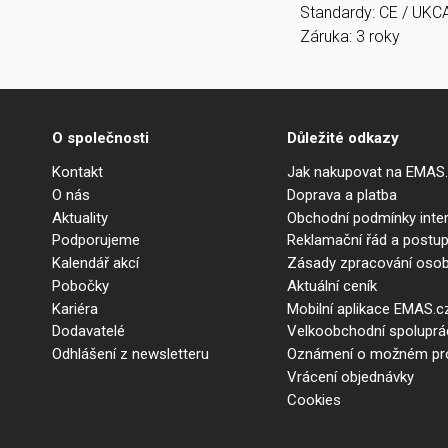
Standardy: CE / UKC
Záruka: 3 roky
O společnosti
Důležité odkazy
Kontakt
Jak nakupovat na EMAS
O nás
Doprava a platba
Aktuality
Obchodní podmínky int
Podporujeme
Reklamační řád a postup
Kalendář akcí
Zásady zpracování osob
Pobočky
Aktuální ceník
Kariéra
Mobilní aplikace EMAS.c
Dodavatelé
Velkoobchodní spolupr
Odhlášení z newsletteru
Oznámení o možném prot
Vrácení objednávky
Cookies