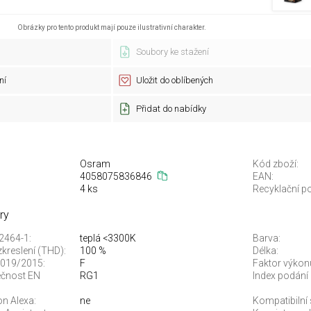
Obrázky pro tento produkt mají pouze ilustrativní charakter.
Soubory ke stažení
ní
Uložit do oblíbených
Přidat do nabídky
Osram
Kód zboží:
4058075836846
EAN:
4 ks
Recyklační po
ry
12464-1:
teplá <3300K
Barva:
kreslení (THD):
100 %
Délka:
 2019/2015:
F
Faktor výkonu
ečnost EN
RG1
Index podání 
n Alexa:
ne
Kompatibilní