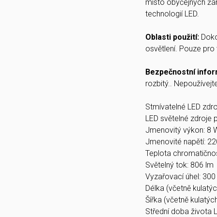
místo obyčejných žár
technologií LED.
Oblasti použití:
Doko
osvětlení. Pouze pro 
Bezpečnostní info
rozbitý.. Nepoužívejte
Stmívatelné LED zdroj
LED světelné zdroje p
Jmenovitý výkon: 8 
Jmenovité napětí: 2
Teplota chromatičnos
Světelný tok: 806 lm
Vyzařovací úhel: 300 
Délka (včetně kulatýc
Šířka (včetně kulatýc
Střední doba života