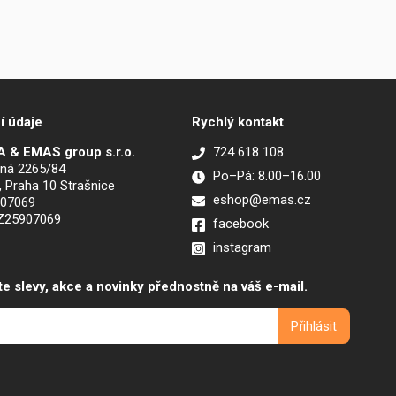
í údaje
Rychlý kontakt
 & EMAS group s.r.o.
724 618 108
ná 2265/84
Po–Pá: 8.00–16.00
, Praha 10 Strašnice
eshop@emas.cz
907069
CZ25907069
facebook
instagram
te slevy, akce a novinky přednostně na váš e-mail.