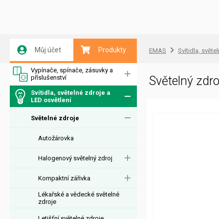
Můj účet
Produkty
EMAS
Svítidla, světe
Vypínače, spínače, zásuvky a
příslušenství
Světelný zd
Svítidla, světelné zdroje a
LED osvětlení
Světelné zdroje
Autožárovka
Halogenový světelný zdroj
Kompaktní zářivka
Lékařské a vědecké světelné
zdroje
Letišťní světelné zdroje