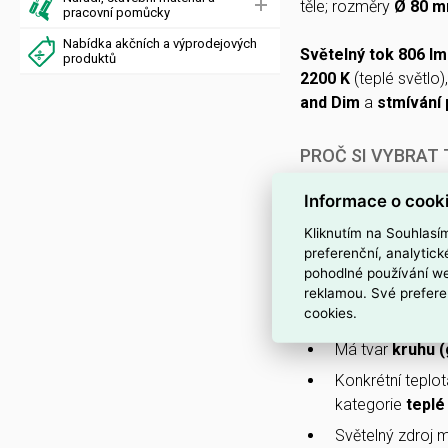
těle; rozměry
Ø 80 m
pracovní pomůcky
Nabídka akčních a výprodejových
Světelný tok 806 lm
produktů
2200 K
(teplé světlo)
and Dim
a
stmívání
PROČ SI VYBRAT
Tento zdroj je k
Informace o cook
nainstalujete do 
Kliknutím na Souhlasí
Světelný zdroj j
preferenční, analytic
světla podle at
pohodlné používání we
reklamou. Své prefere
Pracuje při nom
cookies.
komerční instal
Má tvar
kruhu (
Konkrétní teplot
kategorie
teplé
Světelný zdroj 