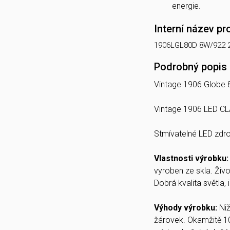
energie.
Interní název pr
1906LGL80D 8W/922
Podrobný popis
Vintage 1906 Globe 
Vintage 1906 LED C
Stmívatelné LED zdroj
Vlastnosti výrobku
vyroben ze skla. Živo
Dobrá kvalita světla,
Výhody výrobku:
Ni
žárovek. Okamžitě 1