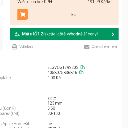
Vaše cena bez DPH:
191,99 Kč
/ks
ks
Přidat do košíku
Máte IČ?
Získejte ještě výhodnější ceny!
Vytisknout
Odeslat emailem
ELSVOS1792202
4058075836846
platek:
4,00 Kč
zlato
123 mm
 (účiník):
0,50
barev (CRI):
90-100
 s Apple HomeKit:
ne