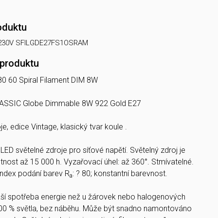
oduktu
 230V SFILGDE27FS1OSRAM
 produktu
80 60 Spiral Filament DIM 8W
LASSIC Globe Dimmable 8W 922 Gold E27
e, edice Vintage, klasický tvar koule .
:
LED světelné zdroje pro síťové napětí. Světelný zdroj je
tnost až 15 000 h. Vyzařovací úhel: až 360°. Stmívatelné.
 index podání barev R
: ? 80; konstantní barevnost.
a
žší spotřeba energie než u žárovek nebo halogenových
00 % světla, bez náběhu. Může být snadno namontováno