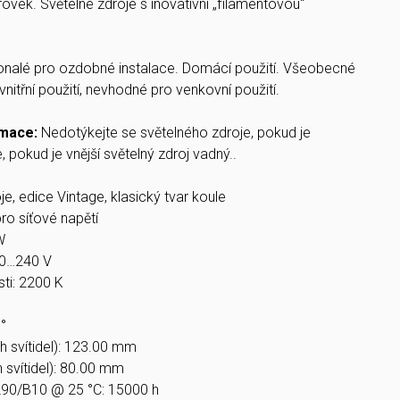
ovek. Světelné zdroje s inovativní „filamentovou"
nalé pro ozdobné instalace. Domácí použití. Všeobecné
vnitřní použití, nevhodné pro venkovní použití.
rmace:
Nedotýkejte se světelného zdroje, pokud je
, pokud je vnější světelný zdroj vadný..
e, edice Vintage, klasický tvar koule
ro síťové napětí
W
20…240 V
ti: 2200 K
°
h svítidel): 123.00 mm
h svítidel): 80.00 mm
 L90/B10 @ 25 °C: 15000 h