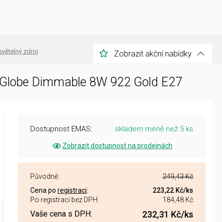
světelný zdroj
Zobrazit akční nabídky
 Globe Dimmable 8W 922 Gold E27
Dostupnost EMAS:
skladem méně než 5 ks
Zobrazit dostupnost na prodejnách
Původně:
249,43 Kč
Cena po
registraci
:
223,22 Kč
/ks
Po registraci bez DPH:
184,48 Kč
Vaše cena s DPH:
232,31 Kč
/ks