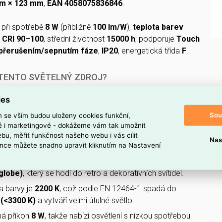
m × 123 mm
,
EAN 4058075836846
.
při spotřebě
8 W
(přibližně
100 lm/W
),
teplota barev
,
CRI 90–100
, střední životnost
15000 h
; podporuje
Touch
 přerušením/sepnutím fáze
,
IP20
, energetická třída
F
.
 TENTO SVĚTELNÝ ZDROJ?
ompatibilní se standardní paticí
E27
, takže jej snadno
ies
většiny svítidel.
Sou
m se vším budou uloženy cookies funkční,
e
stmívatelný
, což umožňuje plynulé nastavení intenzity
ké i marketingové - dokážeme vám tak umožnit
mosféry a potřeby.
bu, měřit funkčnost našeho webu i vás cílit
Nas
nce můžete snadno upravit kliknutím na Nastavení
inálním napětí
220–240 V
, vhodném pro běžné domácí i
ace.
globe)
, který se hodí do retro a dekorativních svítidel.
a barvy je
2200 K
, což podle EN 12464-1 spadá do
 (<3300 K)
a vytváří velmi útulné světlo.
má příkon
8 W
, takže nabízí osvětlení s nízkou spotřebou