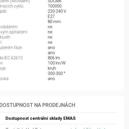
 barev (McAdam):
SDCM6
ínacích cyklů:
100000
ětí.:
220-240 V
E27
80 mm
vládáním:
ne
vým spínačem:
ne
tooth:
ne
i:
ne
rušením fáze:
ano
ano
dle IEC 62612:
806 lm
n:
100 lm/W
oje:
kruh
:
300-300 °
ovka:
ano
DOSTUPNOST NA PRODEJNÁCH
Dostupnost centrální sklady EMAS