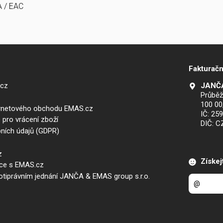
A / EAC
Fakturačn
.cz
JANČA
Průběž
100 00
ernetového obchodu EMAS.cz
IČ: 25
 pro vrácení zboží
DIČ: 
ních údajů (GDPR)
z
Získej
áce s EMAS.cz
iprávním jednání JANČA & EMAS group s.r.o.