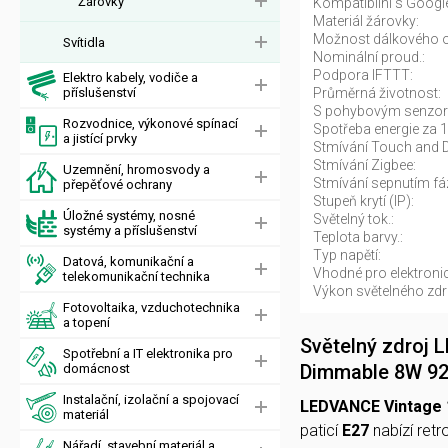
Žárovky
Kompatibilní s Google
Materiál žárovky:
Možnost dálkového o
Svítidla
Nominální proud.:
Podpora IFTTT:
Elektro kabely, vodiče a
příslušenství
Průměrná životnost:
S pohybovým senzo
Rozvodnice, výkonové spínací
Spotřeba energie za 
a jistící prvky
Stmívání Touch and 
Stmívání Zigbee:
Uzemnění, hromosvody a
Stmívání sepnutím fá
přepěťové ochrany
Stupeň krytí (IP):
Úložné systémy, nosné
Světelný tok.:
systémy a příslušenství
Teplota barvy.:
Typ napětí:
Datová, komunikační a
Vhodné pro elektronic
telekomunikační technika
Výkon světelného zdro
Fotovoltaika, vzduchotechnika
a topení
Světelný zdroj
Spotřební a IT elektronika pro
Dimmable 8W 92
domácnost
Instalační, izolační a spojovací
LEDVANCE Vintage 
materiál
paticí
E27
nabízí ret
Nářadí, stavební materiál a