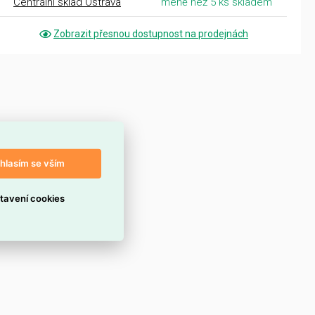
Centrální sklad Ostrava
méně než 5 ks skladem
Zobrazit přesnou dostupnost na prodejnách
hlasím se vším
tavení cookies