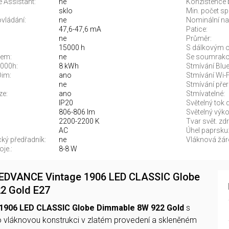
 Assistant:
ne
Konzistence
sklo
Min. počet sp
vládání:
ne
Nominální nap
47,6-47,6 mA
Patice:
ne
Průměr:
15000 h
S dálkovým o
rem:
ne
Se soumrako
1000h:
8 kWh
Stmívání Blue
Dim:
ano
Stmívání Wi-F
ne
Stmívání pře
ze:
ano
Stmívatelné:
IP20
Světelný tok 
806-806 lm
Světelný výko
2200-2200 K
Tvar svět. zdr
AC
Úhel paprsku
ký předřadník:
ne
Vláknová žár
je.:
8-8 W
 LEDVANCE Vintage 1906 LED CLASSIC Globe
2 Gold E27
1906 LED CLASSIC Globe Dimmable 8W 922 Gold
s
ro vláknovou konstrukci v zlatém provedení a skleněném