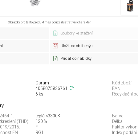
Obrázky pro tento produkt mají pouze ilustrativní charakter.
Soubory ke stažení
ní
Uložit do oblíbených
Přidat do nabídky
Osram
Kód zboží:
4058075836761
EAN:
6 ks
Recyklační po
ry
12464-1:
teplá <3300K
Barva:
kreslení (THD):
120 %
Délka:
 2019/2015:
F
Faktor výkonu
ečnost EN
RG1
Index podání 