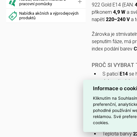
pracovní pomůcky
922 Gold E14 (EAN:
příkonem
4,9 W
a sv
Nabídka akčních a výprodejových
produktů
napětí
220–240 V
a t
Žárovka je stmívatel
sepnutím fáze, má 
index podání barev
C
PROČ SI VYBRAT
S paticí
E14
se h
dekorativních a
Informace o cook
Žárovka je
stmí
světla.
Kliknutím na Souhlasí
preferenční, analytic
Provozní napětí
pohodlné používání we
reklamou. Své prefere
Klasický tvar s
cookies.
osvětlení retro 
Teplota barvy
2