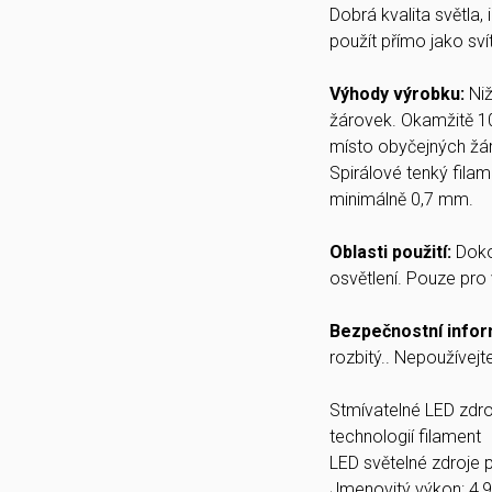
Dobrá kvalita světla,
použít přímo jako svít
Výhody výrobku:
Ni
žárovek. Okamžitě 1
místo obyčejných žáro
Spirálové tenký filam
minimálně 0,7 mm.
Oblasti použití:
Doko
osvětlení. Pouze pro 
Bezpečnostní info
rozbitý.. Nepoužívejte
Stmívatelné LED zdroj
technologií filament
LED světelné zdroje p
Jmenovitý výkon: 4,