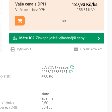
Vaše cena s DPH:
187,93 Kč
/ks
Vaše cena bez DPH:
155,31 Kč
/ks
ks
Přidat do košíku
Máte IČ?
Získejte ještě výhodnější ceny!
Vytisknout
Odeslat emailem
ELSVOS1792282
4058075836761
platek:
4,00 Kč
zlato
80 mm
 (účiník):
0,50
barev (CRI):
90-100