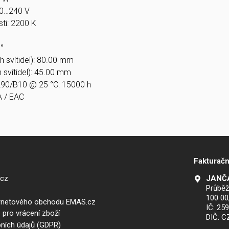
20…240 V
ti: 2200 K
°
h svítidel): 80.00 mm
h svítidel): 45.00 mm
 L90/B10 @ 25 °C: 15000 h
A / EAC
Fakturačn
.cz
JANČA
Průběž
100 00
ernetového obchodu EMAS.cz
IČ: 25
 pro vrácení zboží
DIČ: 
ních údajů (GDPR)