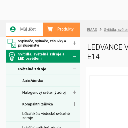
Můj účet
Produkty
EMAS
Svítidla, světe
Vypínače, spínače, zásuvky a
příslušenství
LEDVANCE Vi
Svítidla, světelné zdroje a
E14
LED osvětlení
Světelné zdroje
Autožárovka
Halogenový světelný zdroj
Kompaktní zářivka
Lékařské a vědecké světelné
zdroje
Letišťní světelné zdroje