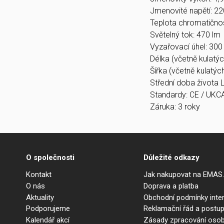
Jmenovité napětí: 2
Teplota chromatičnos
Světelný tok: 470 lm
Vyzařovací úhel: 300 
Délka (včetně kulatýc
Šířka (včetně kulatýc
Střední doba života
Standardy: CE / UKC
Záruka: 3 roky
O společnosti
Důležité odkazy
Kontakt
Jak nakupovat na EMAS
O nás
Doprava a platba
Aktuality
Obchodní podmínky int
Podporujeme
Reklamační řád a postup
Kalendář akcí
Zásady zpracování osob