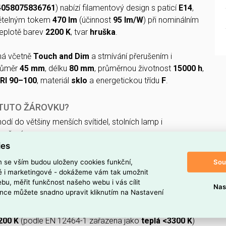
4058075836761
) nabízí filamentový design s paticí
E14
,
ětelným tokem
470 lm
(účinnost
95 lm/W
) při nominálním
eplotě barev
2200 K
, tvar
hruška
.
ná včetně
Touch and Dim
a stmívání přerušením i
průměr
45 mm
, délku
80 mm
, průměrnou životnost
15000 h
,
RI 90–100
, materiál
sklo
a energetickou třídu
F
.
 TUTO ŽÁROVKU?
odí do většiny menších svítidel, stolních lamp i
ranžmá.
ies
vatelná
, takže snadno nastavíte požadovanou intenzitu
Sou
m se vším budou uloženy cookies funkční,
ké i marketingové - dokážeme vám tak umožnit
220–240 V
odpovídá běžné domácí síťové instalaci.
bu, měřit funkčnost našeho webu i vás cílit
Nas
nce můžete snadno upravit kliknutím na Nastavení
větelného zdroje
hruška
s tenkým vláknem dodá vašemu
nádech.
200 K
(podle EN 12464-1 zařazena jako
teplá <3300 K
)