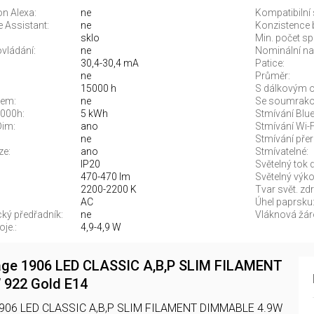
n Alexa:
ne
Kompatibilní
 Assistant:
ne
Konzistence
sklo
Min. počet sp
vládání:
ne
Nominální nap
30,4-30,4 mA
Patice:
ne
Průměr:
15000 h
S dálkovým o
rem:
ne
Se soumrako
1000h:
5 kWh
Stmívání Blue
Dim:
ano
Stmívání Wi-F
ne
Stmívání pře
ze:
ano
Stmívatelné:
IP20
Světelný tok 
470-470 lm
Světelný výko
2200-2200 K
Tvar svět. zdr
AC
Úhel paprsku
ký předřadník:
ne
Vláknová žár
je.:
4,9-4,9 W
ge 1906 LED CLASSIC A,B,P SLIM FILAMENT
922 Gold E14
1906 LED CLASSIC A,B,P SLIM FILAMENT DIMMABLE 4.9W