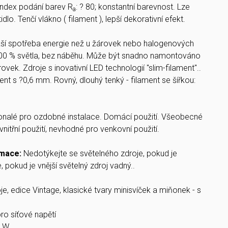
 index podání barev R
: ? 80; konstantní barevnost. Lze
a
idlo. Tenčí vlákno ( filament ), lepší dekorativní efekt.
žší spotřeba energie než u žárovek nebo halogenových
00 % světla, bez náběhu. Může být snadno namontováno
vek. Zdroje s inovativní LED technologií "slim-filament"..
ent s ?0,6 mm. Rovný, dlouhý tenký - filament se šířkou:
nalé pro ozdobné instalace. Domácí použití. Všeobecné
vnitřní použití, nevhodné pro venkovní použití.
rmace:
Nedotýkejte se světelného zdroje, pokud je
, pokud je vnější světelný zdroj vadný..
e, edice Vintage, klasické tvary minisvíček a miňonek - s
ro síťové napětí
9 W