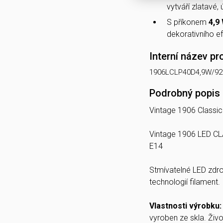
vytváří zlatavé, 
S příkonem
4,9
dekorativního ef
Interní název pr
1906LCLP40D4,9W/9
Podrobný popis
Vintage 1906 Classic
Vintage 1906 LED C
E14
Stmívatelné LED zdroj
technologií filament.
Vlastnosti výrobku
vyroben ze skla. Živo