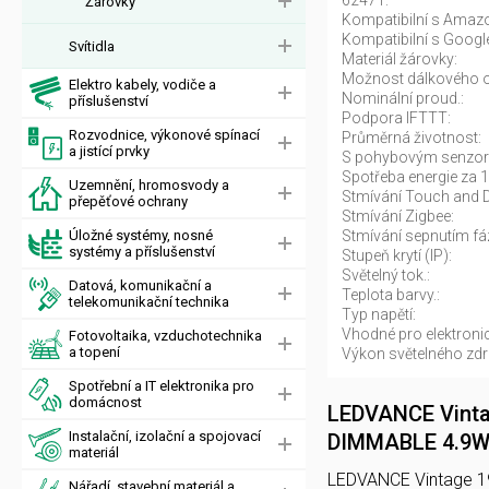
62471:
Žárovky
Kompatibilní s Amazo
Kompatibilní s Google
Svítidla
Materiál žárovky:
Možnost dálkového o
Elektro kabely, vodiče a
Nominální proud.:
příslušenství
Podpora IFTTT:
Rozvodnice, výkonové spínací
Průměrná životnost:
a jistící prvky
S pohybovým senzo
Spotřeba energie za 
Uzemnění, hromosvody a
Stmívání Touch and 
přepěťové ochrany
Stmívání Zigbee:
Úložné systémy, nosné
Stmívání sepnutím fá
systémy a příslušenství
Stupeň krytí (IP):
Světelný tok.:
Datová, komunikační a
Teplota barvy.:
telekomunikační technika
Typ napětí:
Vhodné pro elektronic
Fotovoltaika, vzduchotechnika
a topení
Výkon světelného zdro
Spotřební a IT elektronika pro
domácnost
LEDVANCE Vinta
Instalační, izolační a spojovací
DIMMABLE 4.9W 
materiál
LEDVANCE Vintage 
Nářadí, stavební materiál a