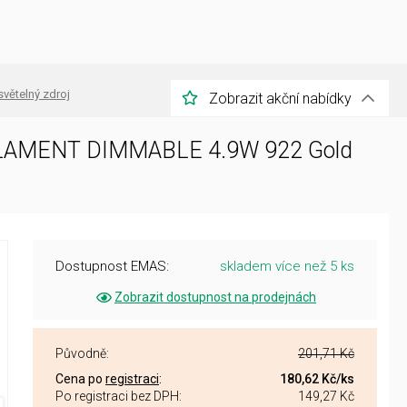
světelný zdroj
Zobrazit akční nabídky
FILAMENT DIMMABLE 4.9W 922 Gold
Dostupnost EMAS:
skladem více než 5 ks
Zobrazit dostupnost na prodejnách
Původně:
201,71 Kč
Cena po
registraci
:
180,62 Kč
/ks
Po registraci bez DPH:
149,27 Kč