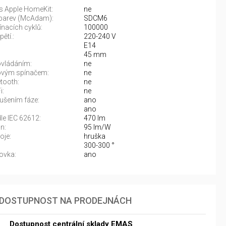
 s Apple HomeKit:
ne
 barev (McAdam):
SDCM6
ínacích cyklů:
100000
ětí.:
220-240 V
E14
45 mm
vládáním:
ne
vým spínačem:
ne
tooth:
ne
i:
ne
rušením fáze:
ano
ano
dle IEC 62612:
470 lm
n:
95 lm/W
oje:
hruška
:
300-300 °
ovka:
ano
DOSTUPNOST NA PRODEJNÁCH
Dostupnost centrální sklady EMAS