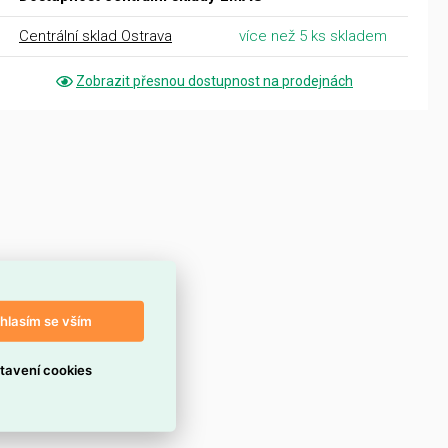
Centrální sklad Ostrava
více než 5 ks skladem
Zobrazit přesnou dostupnost na prodejnách
hlasím se vším
tavení cookies