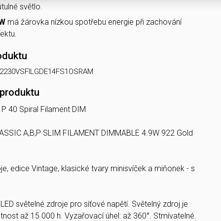
útulné světlo.
 W
má žárovka nízkou spotřebu energie při zachování
ektu.
oduktu
22230VSFILGDE14FS1OSRAM
 produktu
 P 40 Spiral Filament DIM
LASSIC A,B,P SLIM FILAMENT DIMMABLE 4.9W 922 Gold
e, edice Vintage, klasické tvary minisvíček a miňonek - s
:
LED světelné zdroje pro síťové napětí. Světelný zdroj je
tnost až 15 000 h. Vyzařovací úhel: až 360°. Stmívatelné.