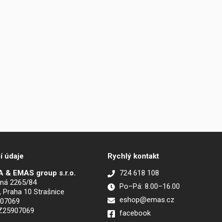
í údaje
Rychlý kontakt
 & EMAS group s.r.o.
724 618 108
ná 2265/84
Po–Pá: 8.00–16.00
, Praha 10 Strašnice
eshop@emas.cz
907069
CZ25907069
facebook