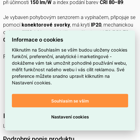
při účinnosti
150 lm/W
a index podání barev
CRI 80–89
.
Je vybaven pohybovým senzorem a vypínačem, připojuje se
pomocí
konektorové svorky
, má krytí
IP20
, mechanickou
ochranu
IK03
, bílé ocelové těleso a životnost L70/B50
70
Informace o cookies
000 h
.
Kliknutím na Souhlasím se vším budou uloženy cookies
PROČ SI VYBRAT TOTO SVÍTIDLO?
funkční, preferenční, analytické i marketingové -
dokážeme vám tak umožnit pohodlné používání webu,
Tento model má
60 W
příkon.
měřit funkčnost našeho webu i vás cílit reklamou. Své
Délka svítidla je
1500 mm
.
preference můžete snadno upravit kliknutím na
Nastavení cookies.
Těleso svítidla je v
bílé barvě
.
Umožňuje volbu teploty světla v rozmezí
3000–6500 K
Souhlasím se vším
(3CCT).
Interní název produktu
Nastavení cookies
LN COMBO 1500 V 60W 3CCT SEN WT LEDV
Podrobný popis produktu