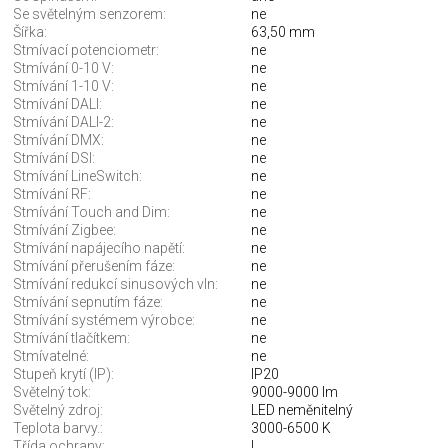
Se světelným senzorem:
ne
Šířka:
63,50 mm
Stmívací potenciometr:
ne
Stmívání 0-10 V:
ne
Stmívání 1-10 V:
ne
Stmívání DALI:
ne
Stmívání DALI-2:
ne
Stmívání DMX:
ne
Stmívání DSI:
ne
Stmívání LineSwitch:
ne
Stmívání RF:
ne
Stmívání Touch and Dim:
ne
Stmívání Zigbee:
ne
Stmívání napájecího napětí:
ne
Stmívání přerušením fáze:
ne
Stmívání redukcí sinusových vln:
ne
Stmívání sepnutím fáze:
ne
Stmívání systémem výrobce:
ne
Stmívání tlačítkem:
ne
Stmívatelné:
ne
Stupeň krytí (IP):
IP20
Světelný tok:
9000-9000 lm
Světelný zdroj:
LED neměnitelný
Teplota barvy.:
3000-6500 K
Třída ochrany:
I