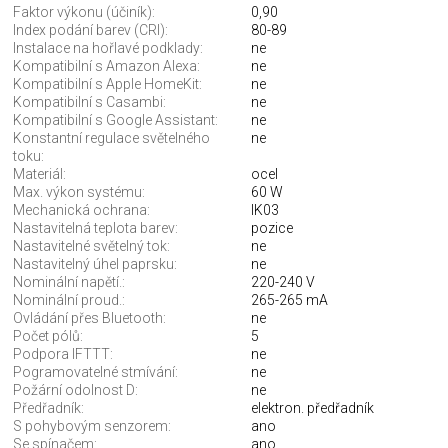
Faktor výkonu (účiník):
0,90
Index podání barev (CRI):
80-89
Instalace na hořlavé podklady:
ne
Kompatibilní s Amazon Alexa:
ne
Kompatibilní s Apple HomeKit:
ne
Kompatibilní s Casambi:
ne
Kompatibilní s Google Assistant:
ne
Konstantní regulace světelného
ne
toku:
Materiál:
ocel
Max. výkon systému:
60 W
Mechanická ochrana:
IK03
Nastavitelná teplota barev:
pozice
Nastavitelné světelný tok:
ne
Nastavitelný úhel paprsku:
ne
Nominální napětí.:
220-240 V
Nominální proud.:
265-265 mA
Ovládání přes Bluetooth:
ne
Počet pólů:
5
Podpora IFTTT:
ne
Pogramovatelné stmívání:
ne
Požární odolnost D:
ne
Předřadník:
elektron. předřadník
S pohybovým senzorem:
ano
Se spínačem:
ano