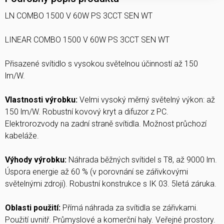
LN COMBO 1500 V 60W PS 3CCT SEN WT
LINEAR COMBO 1500 V 60W PS 3CCT SEN WT
Přisazené svítidlo s vysokou světelnou účinností až 150
lm/W.
Vlastnosti výrobku:
Velmi vysoký měrný světelný výkon: až
150 lm/W. Robustní kovový kryt a difuzor z PC.
Elektrorozvody na zadní straně svítidla. Možnost průchozí
kabeláže.
Výhody výrobku:
Náhrada běžných svítidel s T8, až 9000 lm.
Úspora energie až 60 % (v porovnání se zářivkovými
světelnými zdroji). Robustní konstrukce s IK 03. 5letá záruka.
Oblasti použití:
Přímá náhrada za svítidla se zářivkami.
Použití uvnitř. Průmyslové a komerční haly. Veřejné prostory.