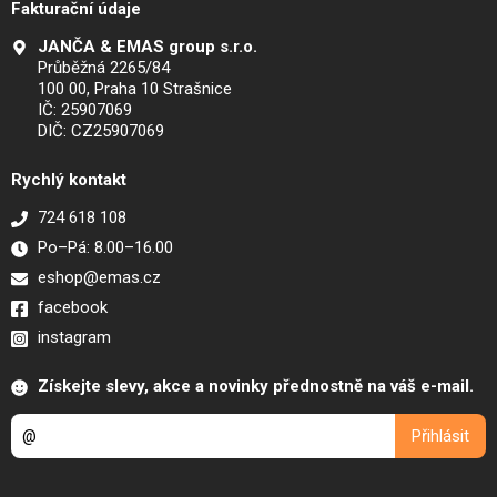
Fakturační údaje
JANČA & EMAS group s.r.o.
Průběžná 2265/84
100 00, Praha 10 Strašnice
IČ: 25907069
DIČ: CZ25907069
Rychlý kontakt
724 618 108
Po–Pá: 8.00–16.00
eshop@emas.cz
facebook
instagram
Získejte slevy, akce a novinky přednostně na váš e-mail.