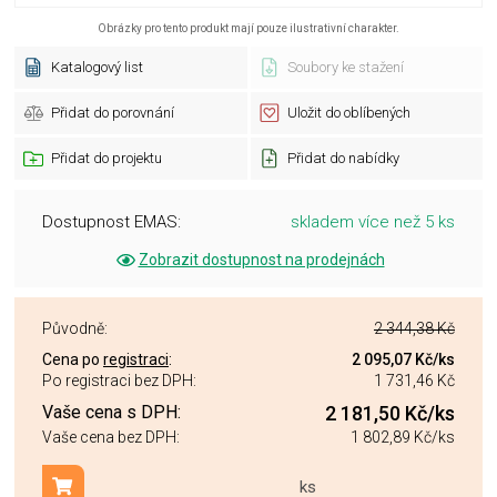
Obrázky pro tento produkt mají pouze ilustrativní charakter.
Katalogový list
Soubory ke stažení
Přidat do porovnání
Uložit do oblíbených
Přidat do projektu
Přidat do nabídky
Dostupnost EMAS:
skladem více než 5 ks
Zobrazit dostupnost na prodejnách
Původně:
2 344,38 Kč
Cena po
registraci
:
2 095,07 Kč
/ks
Po registraci bez DPH:
1 731,46 Kč
Vaše cena s DPH:
2 181,50 Kč
/ks
Vaše cena bez DPH:
1 802,89 Kč
/ks
ks
Přidat do košíku