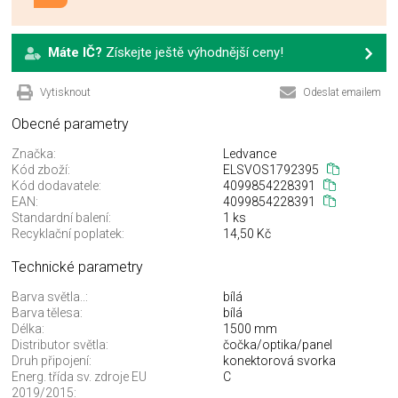
Máte IČ?
Získejte ještě výhodnější ceny!
Vytisknout
Odeslat emailem
Obecné parametry
Značka:
Ledvance
Kód zboží:
ELSVOS1792395
Kód dodavatele:
4099854228391
EAN:
4099854228391
Standardní balení:
1 ks
Recyklační poplatek:
14,50 Kč
Technické parametry
Barva světla..:
bílá
Barva tělesa:
bílá
Délka:
1500 mm
Distributor světla:
čočka/optika/panel
Druh připojení:
konektorová svorka
Energ. třída sv. zdroje EU
C
2019/2015: