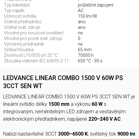
Typ kabeláže:
průběžné zapojení
Typ napětí:
AC
Účinnost svítidla:
150 lm/W
Včetně předřadníku:
ano
Včetně svět. zdroje:
ano
Vhodné pro nouzové osvětlení:
ne
Vhodné pro počet svět. zdrojů:
0
Výměnný předřadník:
ne
Výška/hloubka:
65 mm
Životnost L70/B50 při 25 °C:
70000 h
Zkouška vláknem IEC 60695-2-11:
650 °C - 30 s
LEDVANCE LINEAR COMBO 1500 V 60W PS
3CCT SEN WT
LEDVANCE LINEAR COMBO 1500 V 60W PS 3CCT SEN WT je
lineární svítidlo délky
1500 mm
a výkonu
60 W
s
integrovaným, neměnitelným LED zdrojem a vestavěným
elektronickým předřadníkem, napájené
220–240 V AC
.
Nabízí nastavitelné 3CCT
3000–6500 K
, světelný tok
9000 lm