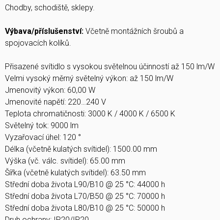
Chodby, schodiště, sklepy.
Výbava/příslušenství:
Včetně montážních šroubů a
spojovacích kolíků.
Přisazené svítidlo s vysokou světelnou účinností až 150 lm/W
Velmi vysoký měrný světelný výkon: až 150 lm/W
Jmenovitý výkon: 60,00 W
Jmenovité napětí: 220…240 V
Teplota chromatičnosti: 3000 K / 4000 K / 6500 K
Světelný tok: 9000 lm
Vyzařovací úhel: 120 °
Délka (včetně kulatých svítidel): 1500.00 mm
Výška (vč. válc. svítidel): 65.00 mm
Šířka (včetně kulatých svítidel): 63.50 mm
Střední doba života L90/B10 @ 25 °C: 44000 h
Střední doba života L70/B50 @ 25 °C: 70000 h
Střední doba života L80/B10 @ 25 °C: 50000 h
Druh ochrany: IP20/IP20