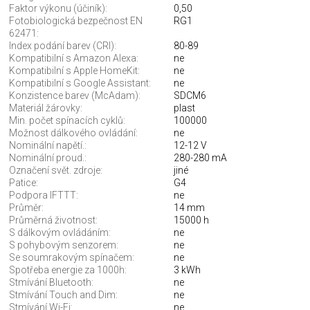
Faktor výkonu (účiník):
0,50
Fotobiologická bezpečnost EN
RG1
62471:
Index podání barev (CRI):
80-89
Kompatibilní s Amazon Alexa:
ne
Kompatibilní s Apple HomeKit:
ne
Kompatibilní s Google Assistant:
ne
Konzistence barev (McAdam):
SDCM6
Materiál žárovky:
plast
Min. počet spínacích cyklů:
100000
Možnost dálkového ovládání:
ne
Nominální napětí.:
12-12 V
Nominální proud.:
280-280 mA
Označení svět. zdroje:
jiné
Patice:
G4
Podpora IFTTT:
ne
Průměr:
14 mm
Průměrná životnost:
15000 h
S dálkovým ovládáním:
ne
S pohybovým senzorem:
ne
Se soumrakovým spínačem:
ne
Spotřeba energie za 1000h:
3 kWh
Stmívání Bluetooth:
ne
Stmívání Touch and Dim:
ne
Stmívání Wi-Fi:
ne