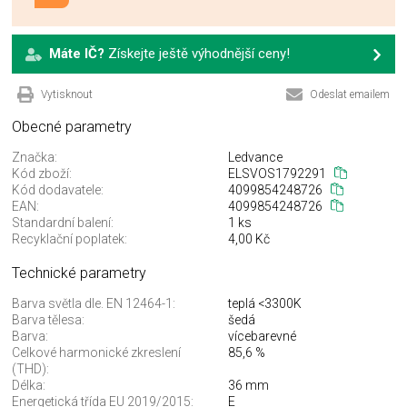
Máte IČ?
Získejte ještě výhodnější ceny!
Vytisknout
Odeslat emailem
Obecné parametry
Značka:
Ledvance
Kód zboží:
ELSVOS1792291
Kód dodavatele:
4099854248726
EAN:
4099854248726
Standardní balení:
1 ks
Recyklační poplatek:
4,00 Kč
Technické parametry
Barva světla dle. EN 12464-1:
teplá <3300K
Barva tělesa:
šedá
Barva:
vícebarevné
Celkové harmonické zkreslení
85,6 %
(THD):
Délka:
36 mm
Energetická třída EU 2019/2015:
E