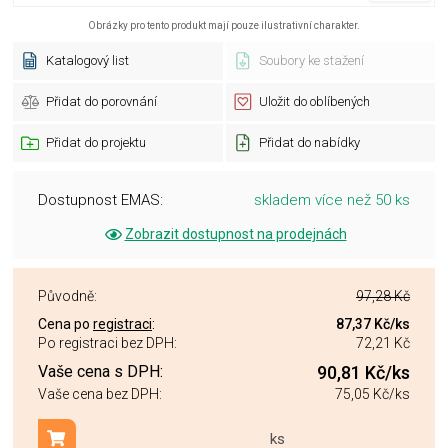
Obrázky pro tento produkt mají pouze ilustrativní charakter.
Katalogový list
Soubory ke stažení
Přidat do porovnání
Uložit do oblíbených
Přidat do projektu
Přidat do nabídky
Dostupnost EMAS:
skladem více než 50 ks
Zobrazit dostupnost na prodejnách
Původně:
97,28 Kč
Cena po
registraci
:
87,37 Kč
/ks
Po registraci bez DPH:
72,21 Kč
Vaše cena s DPH:
90,81 Kč
/ks
Vaše cena bez DPH:
75,05 Kč
/ks
ks
Přidat do košíku