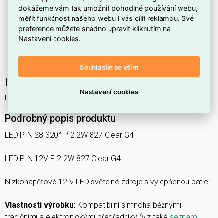
klasifikováno jako
teplá <3300 K
).
dokážeme vám tak umožnit pohodlné používání webu,
měřit funkčnost našeho webu i vás cílit reklamou. Své
Tvar zdroje je
jiné
, takže se hodí do speciálních nebo
preference můžete snadno upravit kliknutím na
netradičních svítidel.
Nastavení cookies.
Není stmívatelný (
ne
), proto nepodporuje regulaci
intenzity světla.
Souhlasím se vším
Interní název produktu
Nastavení cookies
LED PIN28 2.2W 827 CL G4 P LEDV
Podrobný popis produktu
LED PIN 28 320° P 2.2W 827 Clear G4
LED PIN 12V P 2.2W 827 Clear G4
Nízkonapěťové 12 V LED světelné zdroje s vylepšenou paticí.
Vlastnosti výrobku:
Kompatibilní s mnoha běžnými
tradičními a elektronickými předřadníky (viz také
seznam