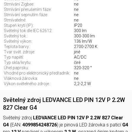
Stmívání Zigbee:
ne
Stmívání přerušením fáze:
ne
Stmívání sepnutím fáze:
ne
Stmívatelné:
ne
Stupeň krytí (IP):
IP20
Světelný tok dle IEC 62612:
300 lm
Světelný tok.:
300-300 lm
Světelný výkon:
136 lm/W
Teplota barvy.:
2700-2700 K
Tvar svět. zdroje:
jiné
Typ napětí:
AC/DC
Typ skla/krytu:
čiré
Úhel paprsku:
320-320 °
Vhodné pro elektronický předřadník:
ne
Vláknová žárovka:
ne
Výkon světelného zdroje.:
2,2-2,2 W
Světelný zdroj LEDVANCE LED PIN 12V P 2.2W
827 Clear G4
Světelný zdroj
LEDVANCE LED PIN 12V P 2.2W 827 Clear
G4
(EAN:
4099854248726
) je pinová LED žárovka s paticí
G4
pro
12 V
napájení a výkonem
2,2 W
, osazená čirým krytem a