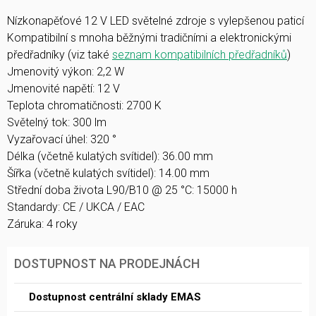
Nízkonapěťové 12 V LED světelné zdroje s vylepšenou paticí
Kompatibilní s mnoha běžnými tradičními a elektronickými
předřadníky (viz také
seznam kompatibilních předřadníků
)
Jmenovitý výkon: 2,2 W
Jmenovité napětí: 12 V
Teplota chromatičnosti: 2700 K
Světelný tok: 300 lm
Vyzařovací úhel: 320 °
Délka (včetně kulatých svítidel): 36.00 mm
Šířka (včetně kulatých svítidel): 14.00 mm
Střední doba života L90/B10 @ 25 °C: 15000 h
Standardy: CE / UKCA / EAC
Záruka: 4 roky
DOSTUPNOST NA PRODEJNÁCH
Dostupnost centrální sklady EMAS