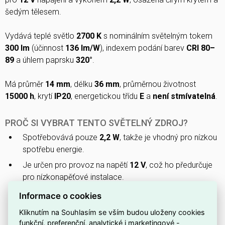
šedým tělesem.
Vydává teplé světlo
2700 K
s nominálním světelným tokem
300 lm
(účinnost
136 lm/W
), indexem podání barev
CRI 80–
89
a úhlem paprsku
320°
.
Má průměr
14 mm
, délku
36 mm
, průměrnou životnost
15000 h
, krytí
IP20
, energetickou třídu
E
a
není stmívatelná
.
PROČ SI VYBRAT TENTO SVĚTELNÝ ZDROJ?
Spotřebovává pouze
2,2 W
, takže je vhodný pro nízkou
spotřebu energie.
Je určen pro provoz na napětí
12 V
, což ho předurčuje
pro nízkonapěťové instalace.
Má patici
G4
, která zajistí kompatibilitu s odpovídajícími
Informace o cookies
objímkami.
Kliknutím na Souhlasím se vším budou uloženy cookies
Vydává teplé světlo s teplotou
2700 K
(dle EN 12464-1
funkční, preferenční, analytické i marketingové -