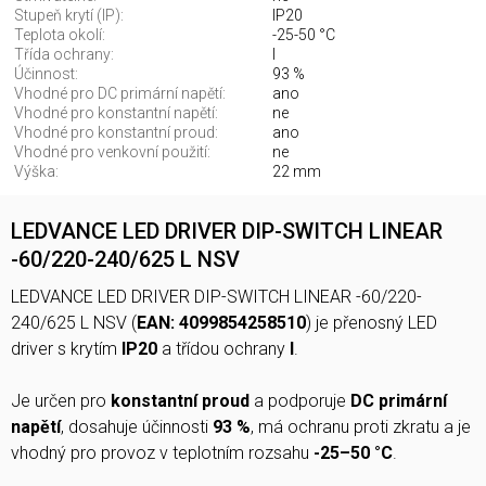
Stupeň krytí (IP):
IP20
Teplota okolí:
-25-50 °C
Třída ochrany:
I
Účinnost:
93 %
Vhodné pro DC primární napětí:
ano
Vhodné pro konstantní napětí:
ne
Vhodné pro konstantní proud:
ano
Vhodné pro venkovní použití:
ne
Výška:
22 mm
LEDVANCE LED DRIVER DIP-SWITCH LINEAR
-60/220-240/625 L NSV
LEDVANCE LED DRIVER DIP-SWITCH LINEAR -60/220-
240/625 L NSV (
EAN: 4099854258510
) je přenosný LED
driver s krytím
IP20
a třídou ochrany
I
.
Je určen pro
konstantní proud
a podporuje
DC primární
napětí
, dosahuje účinnosti
93 %
, má ochranu proti zkratu a je
vhodný pro provoz v teplotním rozsahu
-25–50 °C
.