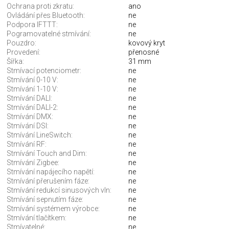
Ochrana proti zkratu:
ano
Ovládání přes Bluetooth:
ne
Podpora IFTTT:
ne
Pogramovatelné stmívání:
ne
Pouzdro:
kovový kryt
Provedení:
přenosné
Šířka:
31 mm
Stmívací potenciometr:
ne
Stmívání 0-10 V:
ne
Stmívání 1-10 V:
ne
Stmívání DALI:
ne
Stmívání DALI-2:
ne
Stmívání DMX:
ne
Stmívání DSI:
ne
Stmívání LineSwitch:
ne
Stmívání RF:
ne
Stmívání Touch and Dim:
ne
Stmívání Zigbee:
ne
Stmívání napájecího napětí:
ne
Stmívání přerušením fáze:
ne
Stmívání redukcí sinusových vln:
ne
Stmívání sepnutím fáze:
ne
Stmívání systémem výrobce:
ne
Stmívání tlačítkem:
ne
Stmívatelné:
ne