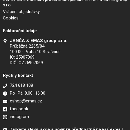
s.r.o.
Vrácení objednávky
Cookies
Fakturační údaje
JANČA & EMAS group s.r.o.
Průběžná 2265/84
100 00, Praha 10 Strašnice
IČ: 25907069
DIČ: CZ25907069
Rychlý kontakt
724 618 108
Po–Pá: 8.00–16.00
eshop@emas.cz
facebook
instagram
Získejte slevy, akce a novinky přednostně na váš e-mail.