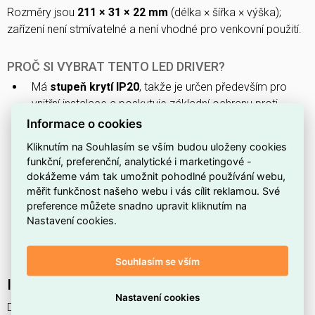
Rozměry jsou
211 × 31 × 22 mm
(délka × šířka × výška);
zařízení není stmívatelné a není vhodné pro venkovní použití.
PROČ SI VYBRAT TENTO LED DRIVER?
Má
stupeň krytí IP20
, takže je určen především pro
vnitřní instalace a poskytuje základní ochranu proti
dotyku a vniknutí pevných částic.
Informace o cookies
Nabízí
přenosné provedení
, které usnadňuje
Kliknutím na Souhlasím se vším budou uloženy cookies
manipulaci, přenášení a rychlou montáž.
funkční, preferenční, analytické i marketingové -
dokážeme vám tak umožnit pohodlné používání webu,
Je
nestmívatelný
, tedy neumožňuje regulaci jasu
měřit funkčnost našeho webu i vás cílit reklamou. Své
pomocí stmívače.
preference můžete snadno upravit kliknutím na
Je
nevhodný pro venkovní použití
, proto jej nelze
Nastavení cookies.
používat v exteriérech bez dodatečného ochranného
krytí.
Souhlasím se vším
Interní název produktu
Nastavení cookies
DR DS-P-60/220-240/625 L NSV LEDV