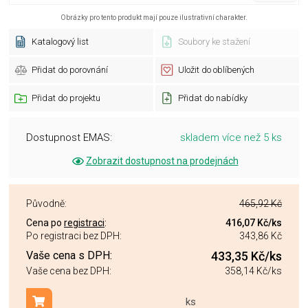
Obrázky pro tento produkt mají pouze ilustrativní charakter.
Katalogový list
Soubory ke stažení
Přidat do porovnání
Uložit do oblíbených
Přidat do projektu
Přidat do nabídky
Dostupnost EMAS:
skladem více než 5 ks
Zobrazit dostupnost na prodejnách
Původně:
465,92 Kč
Cena po
registraci
:
416,07 Kč
/ks
Po registraci bez DPH:
343,86 Kč
Vaše cena s DPH:
433,35 Kč
/ks
Vaše cena bez DPH:
358,14 Kč
/ks
ks
Přidat do košíku