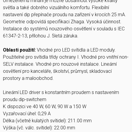
omezenému míhání je možné dosáhnout vysoké kvality
světla a také dobrého vizuálního komfortu. Flexibilní
nastavení dip přepínače proudu na zařízení v krocích 25 mA.
Geometrie odpovídá specifikaci Zhaga. Vysoká účinnost.
Instalace do systémů nouzového osvětlení v souladu s IEC
61347-2-13, přílohou J. 5letá záruka.
Oblasti použití:
Vhodné pro LED svítidla a LED moduly.
Použitelné pro svítidla třídy ochrany I. Vhodné pro vnitřní non-
SELV instalace. Vhodné pro nouzové instalace. Lineární
osvětlení pro kanceláře, školství, průmysl, skladovací
prostory a maloobchod.
Lineární LED driver s konstantním proudem s nastavením
proudu dip-switchem
K dispozici ve 40 W, 60 W, 90 W a 150 W
Vyzařovací úhel: 0,29 A
Délka (včetně kulatých svítidel): 211.00 mm
Výška (vč. válc. svítidel): 22.00 mm