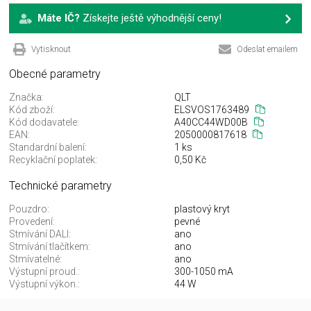
Máte IČ?
Získejte ještě výhodnější ceny!
Vytisknout
Odeslat emailem
Obecné parametry
Značka:
QLT
Kód zboží:
ELSVOS1763489
Kód dodavatele:
A40CC44WD00B
EAN:
2050000817618
Standardní balení:
1 ks
Recyklační poplatek:
0,50 Kč
Technické parametry
Pouzdro:
plastový kryt
Provedení:
pevné
Stmívání DALI:
ano
Stmívání tlačítkem:
ano
Stmívatelné:
ano
Výstupní proud.:
300-1050 mA
Výstupní výkon.:
44 W