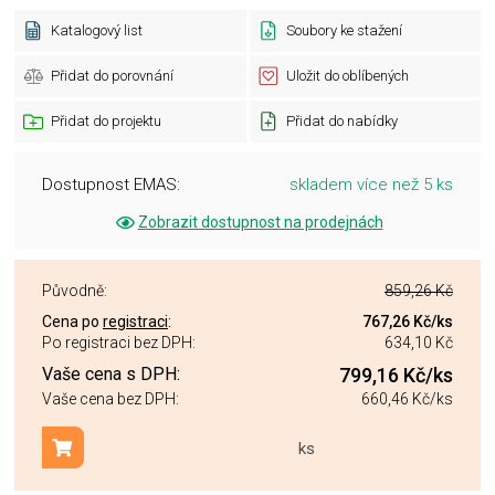
Katalogový list
Soubory ke stažení
Přidat do porovnání
Uložit do oblíbených
Přidat do projektu
Přidat do nabídky
Dostupnost EMAS:
skladem více než 5 ks
Zobrazit dostupnost na prodejnách
Původně:
859,26 Kč
Cena po
registraci
:
767,26 Kč
/ks
Po registraci bez DPH:
634,10 Kč
Vaše cena s DPH:
799,16 Kč
/ks
Vaše cena bez DPH:
660,46 Kč
/ks
ks
Přidat do košíku