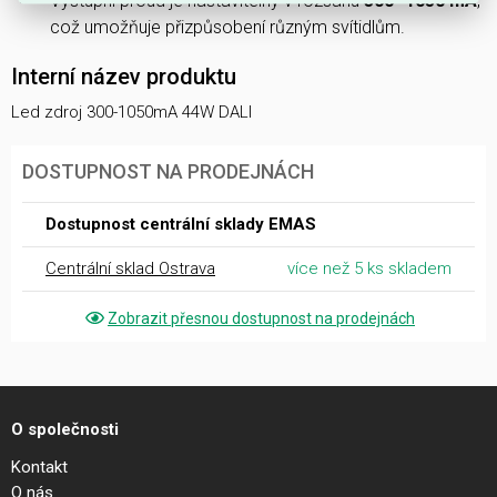
Výstupní proud je nastavitelný v rozsahu
300–1050 mA
,
což umožňuje přizpůsobení různým svítidlům.
Interní název produktu
Led zdroj 300-1050mA 44W DALI
DOSTUPNOST NA PRODEJNÁCH
Dostupnost centrální sklady EMAS
Centrální sklad Ostrava
více než 5 ks skladem
Zobrazit přesnou dostupnost na prodejnách
O společnosti
Kontakt
O nás