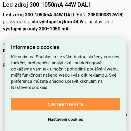
Led zdroj 300-1050mA 44W DALI
Led zdroj 300-1050mA 44W DALI
(EAN:
2050000817618
)
poskytuje stabilní
výstupní výkon 44 W
a nastavitelné
výstupní proudy 300–1050 mA
.
Je
stmívatelný
přes
DALI
i
stmívání tlačítkem
, má
pevné
Informace o cookies
provedení
a
plastový kryt
.
Kliknutím na Souhlasím se vším budou uloženy cookies
funkční, preferenční, analytické i marketingové -
PROČ SI VYBRAT TENTO LED ZDROJ?
dokážeme vám tak umožnit pohodlné používání webu,
Ovládání přes
DALI
umožňuje snadné začlenění do
měřit funkčnost našeho webu i vás cílit reklamou. Své
digitálních světelných systémů.
preference můžete snadno upravit kliknutím na
Nastavení cookies.
Je
stmívatelný
, takže umožňuje plynulé nastavení
intenzity osvětlení.
Souhlasím se vším
Má
pevné provedení
, vhodné pro trvalou instalaci.
Poskytuje výstupní výkon
44 W
pro stabilní napájení LED
Nastavení cookies
modulů.