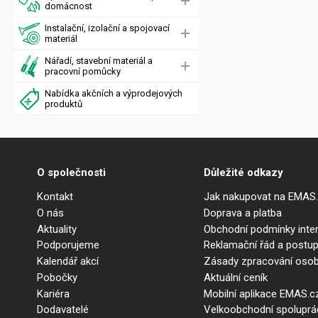
domácnost
Instalační, izolační a spojovací
materiál
Nářadí, stavební materiál a
pracovní pomůcky
Nabídka akčních a výprodejových
produktů
O společnosti
Důležité odkazy
Kontakt
Jak nakupovat na EMAS
O nás
Doprava a platba
Aktuality
Obchodní podmínky int
Podporujeme
Reklamační řád a postup
Kalendář akcí
Zásady zpracování osob
Pobočky
Aktuální ceník
Kariéra
Mobilní aplikace EMAS.c
Dodavatelé
Velkoobchodní spolupr