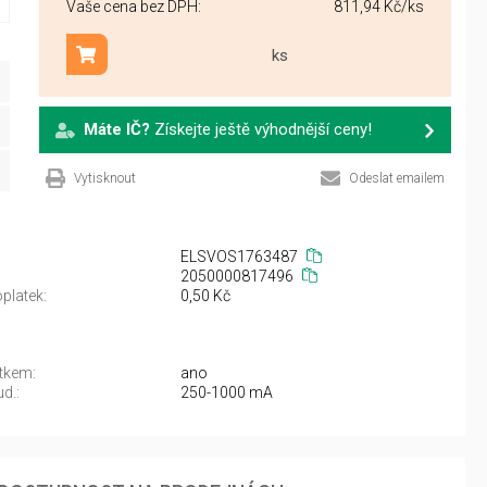
Vaše cena bez DPH:
811,94 Kč
/ks
ks
Přidat do košíku
Máte IČ?
Získejte ještě výhodnější ceny!
Vytisknout
Odeslat emailem
ELSVOS1763487
2050000817496
platek:
0,50 Kč
ítkem:
ano
d.:
250-1000 mA