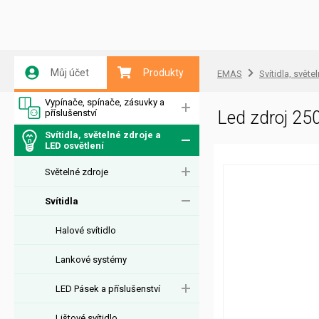
Můj účet
Produkty
EMAS
Svítidla, světe
Vypínače, spínače, zásuvky a
příslušenství
Led zdroj 2
Svítidla, světelné zdroje a
LED osvětlení
Světelné zdroje
Svítidla
Halové svítidlo
Lankové systémy
LED Pásek a příslušenství
Lištové svítidlo