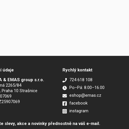
í údaje
Rychlý kontakt
 & EMAS group s.r.o.
724 618 108
ná 2265/84
Po–Pá: 8.00–16.00
, Praha 10 Strašnice
eshop@emas.cz
907069
CZ25907069
facebook
instagram
te slevy, akce a novinky přednostně na váš e-mail.