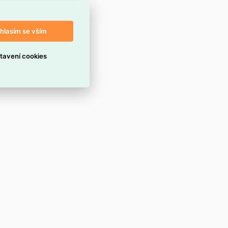
hlasím se vším
tavení cookies