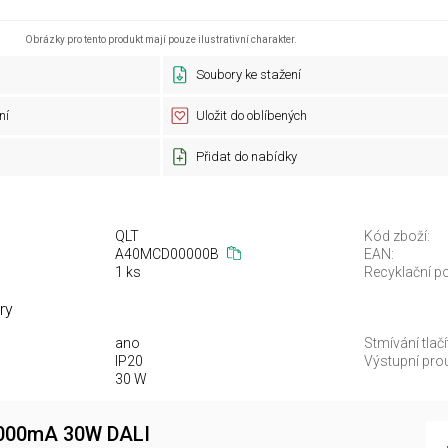
Obrázky pro tento produkt mají pouze ilustrativní charakter.
Soubory ke stažení
ní
Uložit do oblíbených
Přidat do nabídky
QLT
Kód zboží:
A40MCD00000B
EAN:
1 ks
Recyklační po
ry
ano
Stmívání tlač
IP20
Výstupní prou
30 W
1000mA 30W DALI