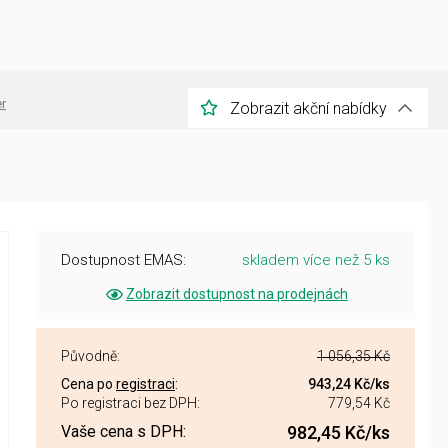
er
Zobrazit akční nabídky
Dostupnost EMAS:
skladem více než 5 ks
Zobrazit dostupnost na prodejnách
Původně:
1 056,35 Kč
Cena po
registraci
:
943,24 Kč
/ks
Po registraci bez DPH:
779,54 Kč
Vaše cena s DPH:
982,45 Kč
/ks