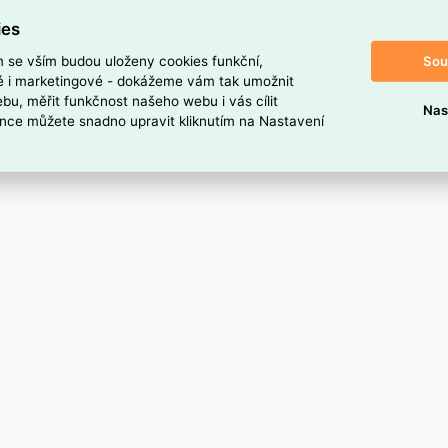
A 30W DALI
ies
Sou
m se vším budou uloženy cookies funkční,
ké i marketingové - dokážeme vám tak umožnit
bu, měřit funkčnost našeho webu i vás cílit
Nas
nce můžete snadno upravit kliknutím na Nastavení