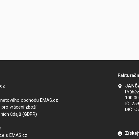
Fakturačn
.cz
JANČA
Průběž
100 00
ernetového obchodu EMAS.cz
IČ: 25
 pro vrácení zboží
DIČ: 
ních údajů (GDPR)
z
Získej
áce s EMAS.cz