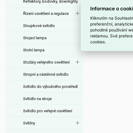
Reflektory, bodovky, downlighty
Led zdroj 250-1000m
Informace o cook
Řízení osvětlení a regulace
Kliknutím na Souhlasí
preferenční, analytic
Sloupkové svítidlo
pohodlné používání we
reklamou. Své prefere
Stojací lampa
cookies.
Stolní lampa
Stožáry veřejného osvětlení
Stropní a nástěnné svítidlo
Svítidlo do výbušného prostředí
Svítidlo na stroje
Svítidlo pro veřejné osvětlení
Svítilny