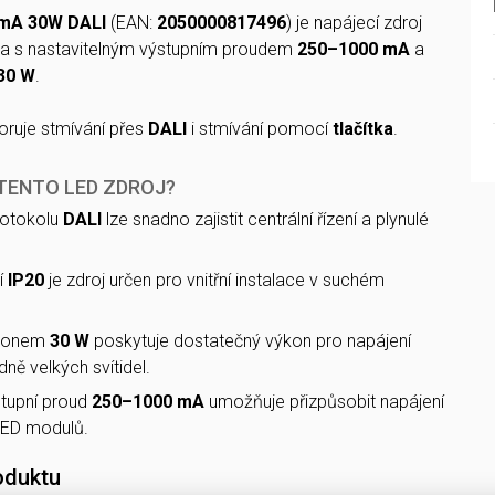
0mA 30W DALI
(EAN:
2050000817496
) je napájecí zdroj
dla s nastavitelným výstupním proudem
250–1000 mA
a
30 W
.
ruje stmívání přes
DALI
i stmívání pomocí
tlačítka
.
 TENTO LED ZDROJ?
rotokolu
DALI
lze snadno zajistit centrální řízení a plynulé
.
í
IP20
je zdroj určen pro vnitřní instalace v suchém
ýkonem
30 W
poskytuje dostatečný výkon pro napájení
ně velkých svítidel.
stupní proud
250–1000 mA
umožňuje přizpůsobit napájení
ED modulů.
oduktu