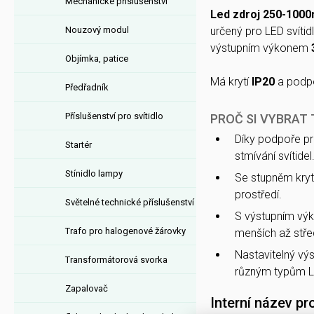
Mechanické příslušenství
Led zdroj 250-100
Nouzový modul
určený pro LED svíti
výstupním výkonem
Objímka, patice
Má krytí
IP20
a podpo
Předřadník
Příslušenství pro svítidlo
PROČ SI VYBRAT
Díky podpoře p
Startér
stmívání svítidel
Stínidlo lampy
Se stupněm kryt
prostředí.
Světelné technické příslušenství
S výstupním v
Trafo pro halogenové žárovky
menších až střed
Nastavitelný vý
Transformátorová svorka
různým typům L
Zapalovač
Interní název pr