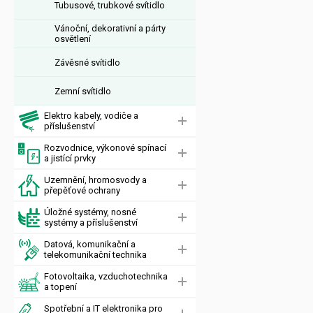
Tubusové, trubkové svítidlo
Vánoční, dekorativní a párty
osvětlení
Závěsné svítidlo
Zemní svítidlo
Elektro kabely, vodiče a
příslušenství
Rozvodnice, výkonové spínací
a jistící prvky
Uzemnění, hromosvody a
přepěťové ochrany
Úložné systémy, nosné
systémy a příslušenství
Datová, komunikační a
telekomunikační technika
Fotovoltaika, vzduchotechnika
a topení
Spotřební a IT elektronika pro