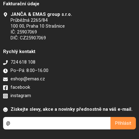
Fakturační údaje
JANČA & EMAS group s.r.o.
Průběžná 2265/84
100 00, Praha 10 Strašnice
IČ: 25907069
DIČ: CZ25907069
Rychlý kontakt
724 618 108
Po–Pá: 8.00–16.00
eshop@emas.cz
facebook
instagram
Získejte slevy, akce a novinky přednostně na váš e-mail.