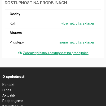
DOSTUPNOST NA PRODEJNÁCH
Čechy
Kolín
více než 5 ks skladem
Morava
Prostějov
méně než 5 ks skladem
Zobrazit přesnou dostupnost na prodejnách
O společnosti
Kontakt
O nás
Aktuality
Podporujeme