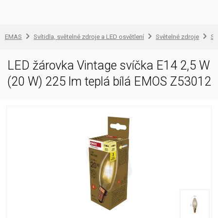
EMAS
Svítidla, světelné zdroje a LED osvětlení
Světelné zdroje
Sv
LED žárovka Vintage svíčka E14 2,5 W
(20 W) 225 lm teplá bílá EMOS Z53012