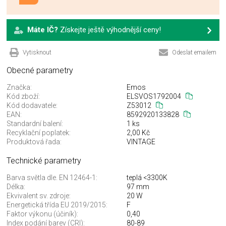
Máte IČ?
Získejte ještě výhodnější ceny!
Vytisknout
Odeslat emailem
Obecné parametry
Značka:
Emos
Kód zboží:
ELSVOS1792004
Kód dodavatele:
Z53012
EAN:
8592920133828
Standardní balení:
1 ks
Recyklační poplatek:
2,00 Kč
Produktová řada:
VINTAGE
Technické parametry
Barva světla dle. EN 12464-1:
teplá <3300K
Délka:
97 mm
Ekvivalent sv. zdroje:
20 W
Energetická třída EU 2019/2015:
F
Faktor výkonu (účiník):
0,40
Index podání barev (CRI):
80-89