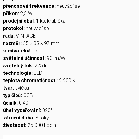
přenosová frekvence:
neuvádí se
příkon:
2,5 W
prodejní obal:
1 ks, krabička
protokol:
neuvádí se
řada:
VINTAGE
rozměr:
35 × 35 × 97 mm
stmívatelná:
ne
světelná účinnost:
90 lm/W
světelný tok:
225 lm
technologie:
LED
teplota chromatičnosti:
2 200 K
tvar:
svíčka
typ čipů:
COB
účiník:
0,40
úhel vyzařování:
320°
záruční doba:
3 roky
životnost:
25 000 hodin