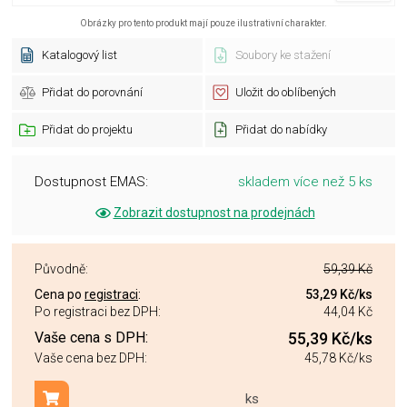
Obrázky pro tento produkt mají pouze ilustrativní charakter.
Katalogový list
Soubory ke stažení
Přidat do porovnání
Uložit do oblíbených
Přidat do projektu
Přidat do nabídky
Dostupnost EMAS:
skladem více než 5 ks
Zobrazit dostupnost na prodejnách
Původně:
59,39 Kč
Cena po
registraci
:
53,29 Kč
/ks
Po registraci bez DPH:
44,04 Kč
Vaše cena s DPH:
55,39 Kč
/ks
Vaše cena bez DPH:
45,78 Kč
/ks
ks
Přidat do košíku