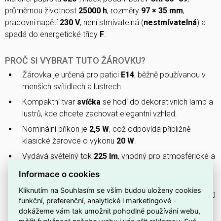
průměrnou životnost
25000 h
, rozměry
97 × 35 mm
,
pracovní napětí
230 V
, není stmívatelná (
nestmívatelná
) a
spadá do energetické třídy
F
.
PROČ SI VYBRAT TUTO ŽÁROVKU?
Žárovka je určená pro patici
E14
, běžně používanou v
menších svítidlech a lustrech.
Kompaktní tvar
svíčka
se hodí do dekorativních lamp a
lustrů, kde chcete zachovat elegantní vzhled.
Nominální příkon je
2,5 W
, což odpovídá přibližně
klasické žárovce o výkonu
20 W
.
Vydává světelný tok
225 lm
, vhodný pro atmosférické a
doplňkové osvětlení.
Informace o cookies
Barva světla má teplotu
2200 K
, tedy velmi teplé bílé
Kliknutím na Souhlasím se vším budou uloženy cookies
světlo (dle EN 12464-1 je to teplá barva, méně než 3300
funkční, preferenční, analytické i marketingové -
K).
dokážeme vám tak umožnit pohodlné používání webu,