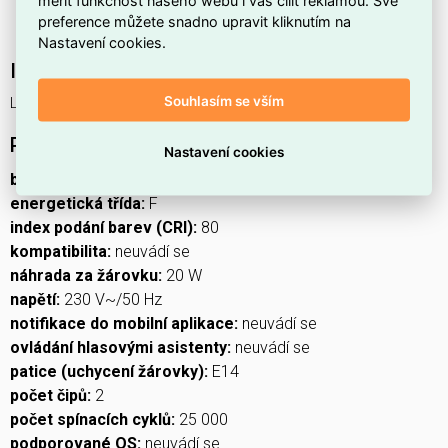
měřit funkčnost našeho webu i vás cílit reklamou. Své
Patří do produktové řady
VINTAGE
, která klade důraz
preference můžete snadno upravit kliknutím na
na retro vzhled a příjemnou atmosféru.
Nastavení cookies.
Interní název produktu
Souhlasím se vším
LED VNT CANDLE 2,5W(20W) 225lm E14 WW+
Podrobný popis produktu
Nastavení cookies
barva světla:
teplá bílá
energetická třída:
F
index podání barev (CRI):
80
kompatibilita:
neuvádí se
náhrada za žárovku:
20 W
napětí:
230 V~/50 Hz
notifikace do mobilní aplikace:
neuvádí se
ovládání hlasovými asistenty:
neuvádí se
patice (uchycení žárovky):
E14
počet čipů:
2
počet spínacích cyklů:
25 000
podporované OS:
neuvádí se