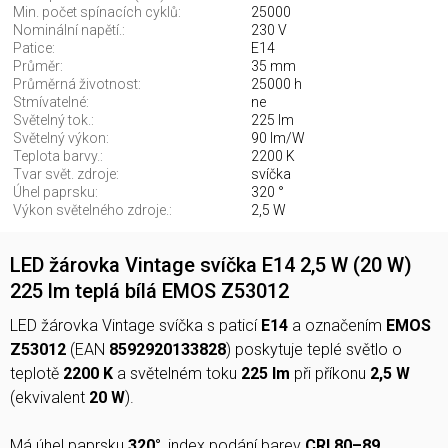
Min. počet spínacích cyklů:
25000
Nominální napětí.:
230 V
Patice:
E14
Průměr:
35 mm
Průměrná životnost:
25000 h
Stmívatelné:
ne
Světelný tok.:
225 lm
Světelný výkon:
90 lm/W
Teplota barvy.:
2200 K
Tvar svět. zdroje:
svíčka
Úhel paprsku:
320 °
Výkon světelného zdroje.:
2,5 W
LED žárovka Vintage svíčka E14 2,5 W (20 W)
225 lm teplá bílá EMOS Z53012
LED žárovka Vintage svíčka s paticí
E14
a označením
EMOS
Z53012
(EAN
8592920133828
) poskytuje teplé světlo o
teplotě
2200 K
a světelném toku
225 lm
při příkonu
2,5 W
(ekvivalent
20 W
).
Má úhel paprsku
320°
, index podání barev
CRI 80–89
,