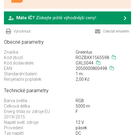
Máte IČ?
Získejte ještě výhodnější ceny!
Vytisknout
Odeslat emailem
Obecné parametry
Značka:
Greenlux
Kód zboží:
ROZBXX1565598
Kód dodavatele:
GXLS044
EAN:
2050000800498
Standardní balení:
1 m
Recyklační poplatek:
2,00 Kč
Technické parametry
Barva světla..:
RGB
Celková délka:
5000 m
Energ. třída sv. zdroje EU
F
2019/2015:
Napětí svět. zdroje:
12 V
Provedení:
pásek
Typ napětí:
DC