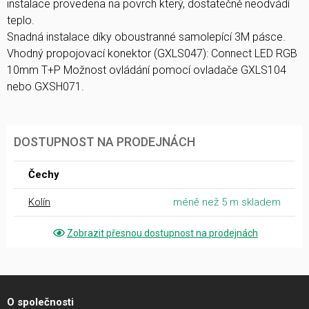
instalace provedena na povrch který, dostatečně neodvádí
teplo.
Snadná instalace díky oboustranné samolepící 3M pásce.
Vhodný propojovací konektor (GXLS047): Connect LED RGB
10mm T+P Možnost ovládání pomocí ovladače GXLS104
nebo GXSH071.
DOSTUPNOST NA PRODEJNÁCH
Čechy
Kolín
méně než 5 m skladem
Zobrazit přesnou dostupnost na prodejnách
O společnosti