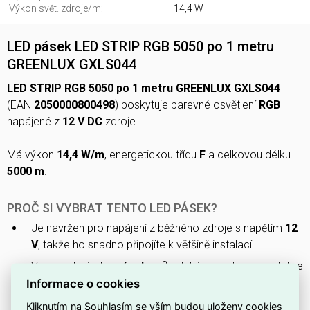
Výkon svět. zdroje/m:
14,4 W
LED pásek LED STRIP RGB 5050 po 1 metru
GREENLUX GXLS044
LED STRIP RGB 5050 po 1 metru GREENLUX GXLS044
(EAN
2050000800498
) poskytuje barevné osvětlení
RGB
napájené z
12 V DC
zdroje.
Má výkon
14,4 W/m
, energetickou třídu
F
a celkovou délku
5000 m
.
PROČ SI VYBRAT TENTO LED PÁSEK?
Je navržen pro napájení z běžného zdroje s napětím
12
V
, takže ho snadno připojíte k většině instalací.
V provedení jako
pásek
je flexibilní a snadno se instaluje
do úzkých míst nebo pod nábytek.
Informace o cookies
Světelný výkon činí
14,4 W
na metr, což poskytuje
Kliknutím na Souhlasím se vším budou uloženy cookies