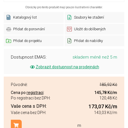
Obrázky pro tento produkt mají pouze ilustrativní charakter.
Katalogový list
Soubory ke stažení
Přidat do porovnání
Uložit do oblíbených
Přidat do projektu
Přidat do nabídky
Dostupnost EMAS:
skladem méně než 5 m
Zobrazit dostupnost na prodejnách
Původně:
185,92 Kč
Cena po
registraci
:
145,78 Kč
/m
Po registraci bez DPH:
120,48 Kč
Vaše cena s DPH:
173,07 Kč
/m
Vaše cena bez DPH:
143,03 Kč
/m
m
Přidat do košíku