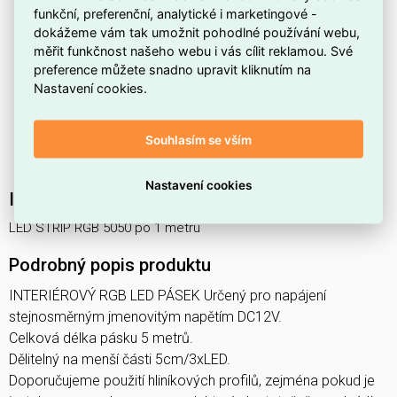
výrazné podsvícení pro dekorativní i praktické účely.
funkční, preferenční, analytické i marketingové -
dokážeme vám tak umožnit pohodlné používání webu,
Barva světla
RGB
umožňuje měnit barevné tóny a
měřit funkčnost našeho webu i vás cílit reklamou. Své
vytvářet různé světelné scény.
preference můžete snadno upravit kliknutím na
Nastavení cookies.
Použitý LED čip
5050
zajišťuje větší svítivost a sytější
barvy.
Dodáván po
1 metru
, takže si snadno upravíte délku
Souhlasím se vším
přesně podle potřeby.
Nastavení cookies
Interní název produktu
LED STRIP RGB 5050 po 1 metru
Podrobný popis produktu
INTERIÉROVÝ RGB LED PÁSEK Určený pro napájení
stejnosměrným jmenovitým napětím DC12V.
Celková délka pásku 5 metrů.
Dělitelný na menší části 5cm/3xLED.
Doporučujeme použití hliníkových profilů, zejména pokud je