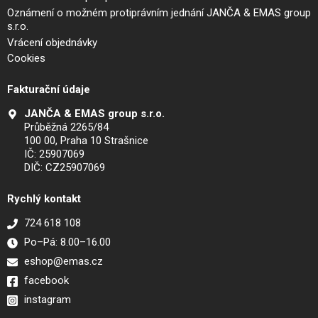
Oznámení o možném protiprávním jednání JANČA & EMAS group
s.r.o.
Vrácení objednávky
Cookies
Fakturační údaje
JANČA & EMAS group s.r.o.
Průběžná 2265/84
100 00, Praha 10 Strašnice
IČ: 25907069
DIČ: CZ25907069
Rychlý kontakt
724 618 108
Po–Pá: 8.00–16.00
eshop@emas.cz
facebook
instagram