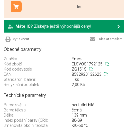
ks
Přidat do košíku
Máte IČ?
Získejte ještě výhodnější ceny!
Vytisknout
Odeslat emailem
Obecné parametry
Značka:
Emos
Kód zboží:
ELSVOS1792125
Kód dodavatele:
ZG151S
EAN:
8592920132623
Standardní balení:
1 ks
Recyklační poplatek:
2,00 Kč
Technické parametry
Barva světla..:
neutrální bílá
Barva tělesa:
černá
Délka:
139 mm
Index podání barev (CRI):
80-89
Jmenovitá okolní teplota:
-20-50 °C