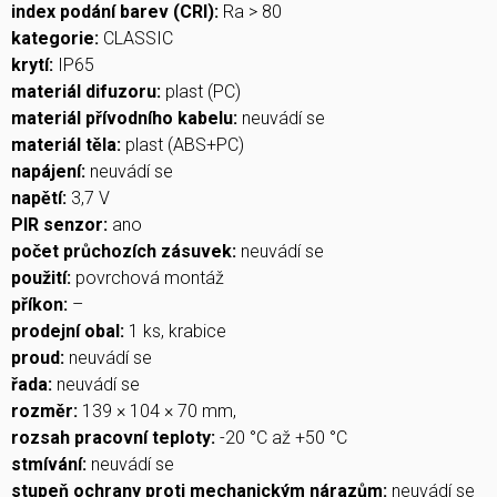
index podání barev (CRI):
Ra > 80
kategorie:
CLASSIC
krytí:
IP65
materiál difuzoru:
plast (PC)
materiál přívodního kabelu:
neuvádí se
materiál těla:
plast (ABS+PC)
napájení:
neuvádí se
napětí:
3,7 V
PIR senzor:
ano
počet průchozích zásuvek:
neuvádí se
použití:
povrchová montáž
příkon:
–
prodejní obal:
1 ks, krabice
proud:
neuvádí se
řada:
neuvádí se
rozměr:
139 × 104 × 70 mm,
rozsah pracovní teploty:
-20 °C až +50 °C
stmívání:
neuvádí se
stupeň ochrany proti mechanickým nárazům:
neuvádí se