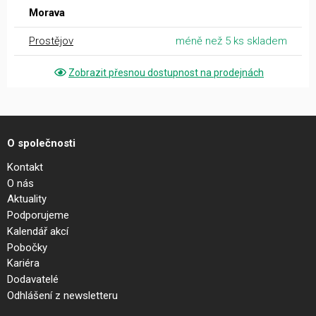
Morava
Prostějov
méně než 5 ks skladem
Zobrazit přesnou dostupnost na prodejnách
O společnosti
Kontakt
O nás
Aktuality
Podporujeme
Kalendář akcí
Pobočky
Kariéra
Dodavatelé
Odhlášení z newsletteru