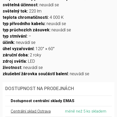
světelná účinnost:
neuvádí se
světelný tok:
220 lm
teplota chromatičnosti:
4 000 K
typ přívodního kabelu:
neuvádí se
typ průchozích zásuvek:
neuvádí se
typ stmívání:
–
účiník:
neuvádí se
úhel vyzařování:
120° × 60°
záruční doba:
2 roky
zdroj světla:
LED
životnost:
neuvádí se
zkušební žárovka součástí balení:
neuvádí se
DOSTUPNOST NA PRODEJNÁCH
Dostupnost centrální sklady EMAS
Centrální sklad Ostrava
méně než 5 ks skladem