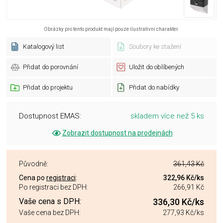
Obrázky pro tento produkt mají pouze ilustrativní charakter.
Katalogový list
Soubory ke stažení
Přidat do porovnání
Uložit do oblíbených
Přidat do projektu
Přidat do nabídky
Dostupnost EMAS:
skladem více než 5 ks
Zobrazit dostupnost na prodejnách
Původně:
361,43 Kč
Cena po
registraci
:
322,96 Kč
/ks
Po registraci bez DPH:
266,91 Kč
Vaše cena s DPH:
336,30 Kč
/ks
Vaše cena bez DPH:
277,93 Kč
/ks