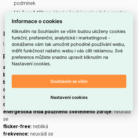
podmínek.
Má
černé těleso
, které působí nenápadně a snadno
ladí s různými typy fasád.
Informace o cookies
Kliknutím na Souhlasím se vším budou uloženy cookies
Interní název produktu
funkční, preferenční, analytické i marketingové -
LED SOLAR SVITIDLO LUNIS 220LM IP65 NW
dokážeme vám tak umožnit pohodlné používání webu,
měřit funkčnost našeho webu i vás cílit reklamou. Své
Podrobný popis produktu
preference můžete snadno upravit kliknutím na
Nastavení cookies.
akumulátor:
Li-Ion 1 200 mAh
barva:
černá
Souhlasím se vším
barva světla:
neutrální bílá
délka přívodního kabelu:
neuvádí se
doba svícení na AKU:
35 hodin
Nastavení cookies
dosah PIR senzoru:
6 m
energetická třída použitého světelného zdroje:
neuvádí
se
flicker-free:
nebliká
frekvence:
neuvádí se