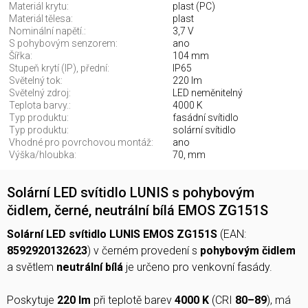
Materiál krytu:
plast (PC)
Materiál tělesa:
plast
Nominální napětí.:
3,7 V
S pohybovým senzorem:
ano
Šířka:
104 mm
Stupeň krytí (IP), přední:
IP65
Světelný tok:
220 lm
Světelný zdroj:
LED neměnitelný
Teplota barvy.:
4000 K
Typ produktu:
fasádní svítidlo
Typ produktu:
solární svítidlo
Vhodné pro povrchovou montáž:
ano
Výška/hloubka:
70, mm
Solární LED svítidlo LUNIS s pohybovým
čidlem, černé, neutrální bílá EMOS ZG151S
Solární LED svítidlo LUNIS EMOS ZG151S
(EAN:
8592920132623
) v černém provedení s
pohybovým čidlem
a světlem
neutrální bílá
je určeno pro venkovní fasády.
Poskytuje
220 lm
při teplotě barev
4000 K
(CRI
80–89
), má