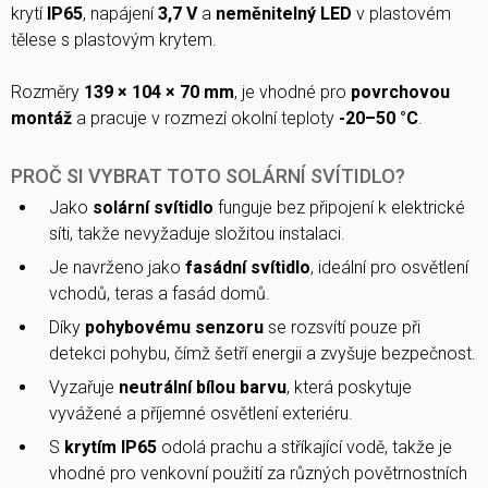
krytí
IP65
, napájení
3,7 V
a
neměnitelný LED
v plastovém
tělese s plastovým krytem.
Rozměry
139 × 104 × 70 mm
, je vhodné pro
povrchovou
montáž
a pracuje v rozmezí okolní teploty
-20–50 °C
.
PROČ SI VYBRAT TOTO SOLÁRNÍ SVÍTIDLO?
Jako
solární svítidlo
funguje bez připojení k elektrické
síti, takže nevyžaduje složitou instalaci.
Je navrženo jako
fasádní svítidlo
, ideální pro osvětlení
vchodů, teras a fasád domů.
Díky
pohybovému senzoru
se rozsvítí pouze při
detekci pohybu, čímž šetří energii a zvyšuje bezpečnost.
Vyzařuje
neutrální bílou barvu
, která poskytuje
vyvážené a příjemné osvětlení exteriéru.
S
krytím IP65
odolá prachu a stříkající vodě, takže je
vhodné pro venkovní použití za různých povětrnostních