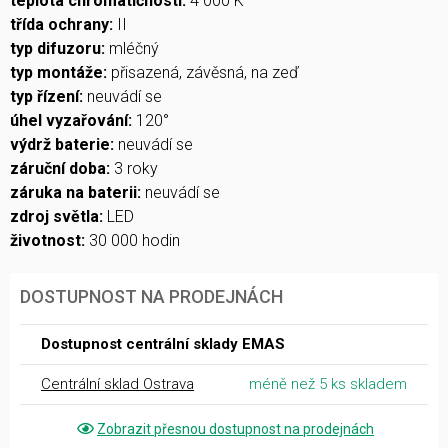
teplota chromatičnosti:
4 000 K
třída ochrany:
II
typ difuzoru:
mléčný
typ montáže:
přisazená, závěsná, na zeď
typ řízení:
neuvádí se
úhel vyzařování:
120°
výdrž baterie:
neuvádí se
záruční doba:
3 roky
záruka na baterii:
neuvádí se
zdroj světla:
LED
životnost:
30 000 hodin
DOSTUPNOST NA PRODEJNÁCH
Dostupnost centrální sklady EMAS
Centrální sklad Ostrava
méně než 5 ks skladem
Zobrazit přesnou dostupnost na prodejnách