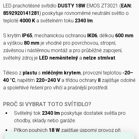
LED prachotěsné svítidlo
DUSTY 18W
EMOS ZT3021 (
EAN:
8592920141281
) poskytuje rovnoměrné neutrální světlo o
teplotě
4000 K
a světelném toku
2340 lm
.
S krytím
IP65
, mechanickou ochranou
IK06
, délkou
600 mm
a výškou
80 mm
je vhodné pro povrchovou, stropní,
závěsnou i nástěnnou montáž a pro průběžné zapojení;
světelný zdroj je
LED neměnitelný
a
nelze stmívat
.
Těleso z
plastu
s
mléčným krytem
, provozní teplotou
-20–
40 °C
, napětím
220–240 V
a třídou ochrany
II
zajišťuje odolné
a spolehlivé řešení pro vlhčí a prašnější prostředí.
PROČ SI VYBRAT TOTO SVÍTIDLO?
Světelný tok
2340 lm
poskytuje dostatek světla pro
chodby, sklady nebo garáže.
Příkon pouhých
18 W
zajišťuje úsporný provoz při
stabilním osvětlení.