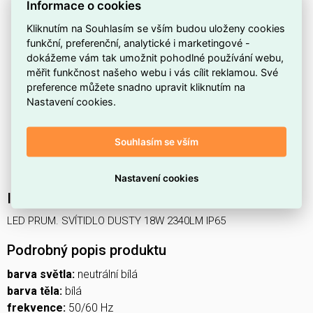
Informace o cookies
S
neutrální bílou
máte přirozené, neutrálně teplé
Kliknutím na Souhlasím se vším budou uloženy cookies
osvětlení vhodné pro pracovní i společné prostory.
funkční, preferenční, analytické i marketingové -
Díky krytí
IP65
je svítidlo odolné proti prachu a stříkající
dokážeme vám tak umožnit pohodlné používání webu,
měřit funkčnost našeho webu i vás cílit reklamou. Své
vodě, takže se hodí i do vlhčích nebo prašných
preference můžete snadno upravit kliknutím na
prostředí.
Nastavení cookies.
Svítidlo je
nestmívatelné
, což zjednodušuje instalaci
tam, kde není potřeba regulace intenzity.
Souhlasím se vším
Těleso v
bílém
provedení se snadno začlení do většiny
interiérů a provozních prostor.
Nastavení cookies
Interní název produktu
LED PRUM. SVÍTIDLO DUSTY 18W 2340LM IP65
Podrobný popis produktu
barva světla:
neutrální bílá
barva těla:
bílá
frekvence:
50/60 Hz