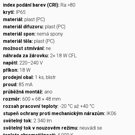
index podání barev (CRI):
Ra >80
krytí:
IP65
materiál:
plast (PC)
materiál difuzoru:
plast (PC)
materiál spon:
nemá spony
materiál těla:
plast (PC)
možnost stmívání:
ne
náhrada za žárovku:
2× 18 W CFL
napětí:
220–240 V
příkon:
18 W
prodejní obal:
1 ks, blistr
proud:
85 mA
průběžná montáž:
ano
rozměr:
600 × 68 × 48 mm
rozsah pracovní teploty:
-20 °C až +40 °C
stupeň ochrany proti mechanickým nárazům:
IK06
světelný tok:
2 340 lm
světelný tok v nouzovém režimu:
neuvádí se