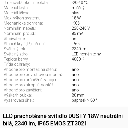
Jmenovitá okolní teplota:
-20-40 °C
Materiál krytu:
mléčný
Materiál tělesa:
plast
Max. výkon systému:
18 W
Mechanická ochrana:
IK06
Nominální napětí.:
220-240 V
Nominální proud.:
85 mA
Stmívatelné:
ne
Stupeň krytí (IP), přední:
IP65
Světelný tok:
2340 lm
Světelný zdroj:
LED neměnitelný
Teplota barvy.:
4000 K
Třída ochrany:
II
Vhodné pro montáž na stěnu:
ano
Vhodné pro povrchovou montáž:
ano
Vhodné pro průběžné zapojení:
ano
Vhodné pro stropní montáž:
ano
Vhodné pro zavěšení:
ano
Výška/hloubka:
80 mm
Vyzařovací úhel.:
paprsek > 80 °
LED prachotěsné svítidlo DUSTY 18W neutrální
bílá, 2340 lm, IP65 EMOS ZT3021