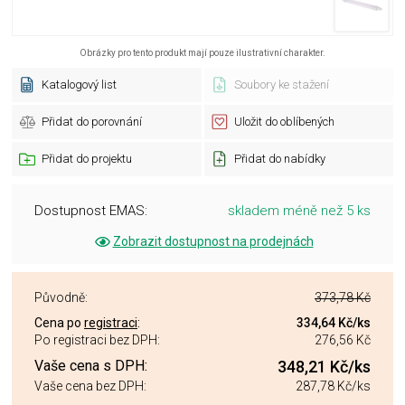
Obrázky pro tento produkt mají pouze ilustrativní charakter.
Katalogový list
Soubory ke stažení
Přidat do porovnání
Uložit do oblíbených
Přidat do projektu
Přidat do nabídky
Dostupnost EMAS:
skladem méně než 5 ks
Zobrazit dostupnost na prodejnách
Původně:
373,78 Kč
Cena po
registraci
:
334,64 Kč
/ks
Po registraci bez DPH:
276,56 Kč
Vaše cena s DPH:
348,21 Kč
/ks
Vaše cena bez DPH:
287,78 Kč
/ks