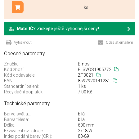
ks
Přidat do košíku
Máte IČ?
Získejte ještě výhodnější ceny!
Vytisknout
Odeslat emailem
Obecné parametry
Značka:
Emos
Kód zboží:
ELSVOS1905772
Kód dodavatele:
ZT3021
EAN:
8592920141281
Standardní balení:
1 ks
Recyklační poplatek:
7,00 Kč
Technické parametry
Barva světla..:
bílá
Barva tělesa:
bílá
Délka:
600 mm
Ekvivalent sv. zdroje:
2x18 W
Index podání barev (CRI):
80-89