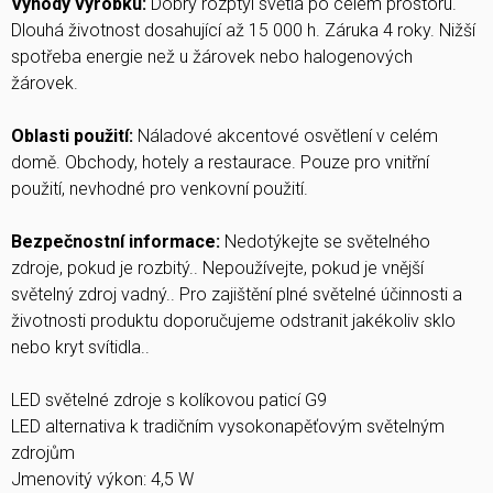
Výhody výrobku:
Dobrý rozptyl světla po celém prostoru.
Dlouhá životnost dosahující až 15 000 h. Záruka 4 roky. Nižší
spotřeba energie než u žárovek nebo halogenových
žárovek.
Oblasti použití:
Náladové akcentové osvětlení v celém
domě. Obchody, hotely a restaurace. Pouze pro vnitřní
použití, nevhodné pro venkovní použití.
Bezpečnostní informace:
Nedotýkejte se světelného
zdroje, pokud je rozbitý.. Nepoužívejte, pokud je vnější
světelný zdroj vadný.. Pro zajištění plné světelné účinnosti a
životnosti produktu doporučujeme odstranit jakékoliv sklo
nebo kryt svítidla..
LED světelné zdroje s kolíkovou paticí G9
LED alternativa k tradičním vysokonapěťovým světelným
zdrojům
Jmenovitý výkon: 4,5 W