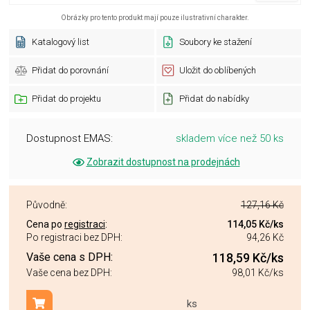
Obrázky pro tento produkt mají pouze ilustrativní charakter.
Katalogový list
Soubory ke stažení
Přidat do porovnání
Uložit do oblíbených
Přidat do projektu
Přidat do nabídky
Dostupnost EMAS:
skladem více než 50 ks
Zobrazit dostupnost na prodejnách
Původně:
127,16 Kč
Cena po
registraci
:
114,05 Kč
/ks
Po registraci bez DPH:
94,26 Kč
Vaše cena s DPH:
118,59 Kč
/ks
Vaše cena bez DPH:
98,01 Kč
/ks
ks
Přidat do košíku