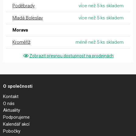
Poděbrady
více než 5 ks skladem
Mladá Boleslav
více než 5 ks skladem
Morava
Kroměříž
méně než 5 ks skladem
Zobrazit přesnou dostupnost na prodejnách
O společnosti
Kontakt
O nás
Aktuality
Podporujeme
Kalendář akcí
Pobočky