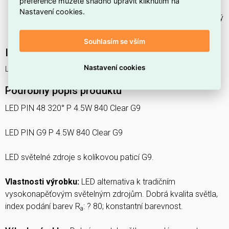
preference můžete snadno upravit kliknutím na
energetickou náročnost provozu.
Nastavení cookies.
Má
jiný tvar
než klasické žárovky, díky čemuž je vhodný
pro specifická svítidla s paticí G9.
Souhlasím se vším
Interní název produktu
Nastavení cookies
LED PIN48 4.5W 840 CL G9 P LEDV
Podrobný popis produktu
LED PIN 48 320° P 4.5W 840 Clear G9
LED PIN G9 P 4.5W 840 Clear G9
LED světelné zdroje s kolíkovou paticí G9.
Vlastnosti výrobku:
LED alternativa k tradičním
vysokonapěťovým světelným zdrojům. Dobrá kvalita světla,
index podání barev R
: ? 80; konstantní barevnost.
a