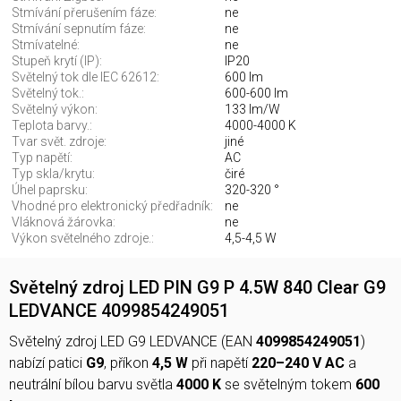
Stmívání přerušením fáze:
ne
Stmívání sepnutím fáze:
ne
Stmívatelné:
ne
Stupeň krytí (IP):
IP20
Světelný tok dle IEC 62612:
600 lm
Světelný tok.:
600-600 lm
Světelný výkon:
133 lm/W
Teplota barvy.:
4000-4000 K
Tvar svět. zdroje:
jiné
Typ napětí:
AC
Typ skla/krytu:
čiré
Úhel paprsku:
320-320 °
Vhodné pro elektronický předřadník:
ne
Vláknová žárovka:
ne
Výkon světelného zdroje.:
4,5-4,5 W
Světelný zdroj LED PIN G9 P 4.5W 840 Clear G9
LEDVANCE 4099854249051
Světelný zdroj LED G9 LEDVANCE (EAN
4099854249051
)
nabízí patici
G9
, příkon
4,5 W
při napětí
220–240 V AC
a
neutrální bílou barvu světla
4000 K
se světelným tokem
600