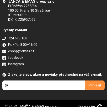
JANČA & EMAS group s.r.o.
Průběžná 2265/84
100 00, Praha 10 Strašnice
IČ: 25907069
DIČ: CZ25907069
Rychlý kontakt
724 618 108
Po–Pá: 8.00–16.00
eshop@emas.cz
facebook
instagram
Získejte slevy, akce a novinky přednostně na váš e-mail.
2026 © JANČA & EMAS group s.r.o.
Created by