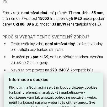
lm
.
Žárovka je
nestmívatelná
, má průměr
17 mm
, délku
55 mm
,
průměrnou životnost
15000 h
, stupeň krytí
IP20
, index podání
barev
CRI 80–89
a účinnost
133 lm/W
(energetická třída
E
).
PROČ SI VYBRAT TENTO SVĚTELNÝ ZDROJ?
Tento světelný zdroj
není stmívatelný
, takže je vhodný
pro svítidla bez funkce stmívání.
Je určen pro
patici G9
, což umožňuje snadnou výměnu
za běžné G9 halogeny.
Navržen pro provoz na
220–240 V
, kompatibilní s
běžnou domácí elektrickou sítí.
Informace o cookies
Poskytuje
neutrální bílé světlo (cca 4000 K, dle EN
Kliknutím na Souhlasím se vším budou uloženy cookies
12464-1 zařazeno do 3300–5300 K)
, vhodné pro
funkční, preferenční, analytické i marketingové -
pracovní i obytné prostory.
dokážeme vám tak umožnit pohodlné používání webu,
Spotřebuje pouhých
4,5 W
, což pomáhá snižovat
měřit funkčnost našeho webu i vás cílit reklamou. Své