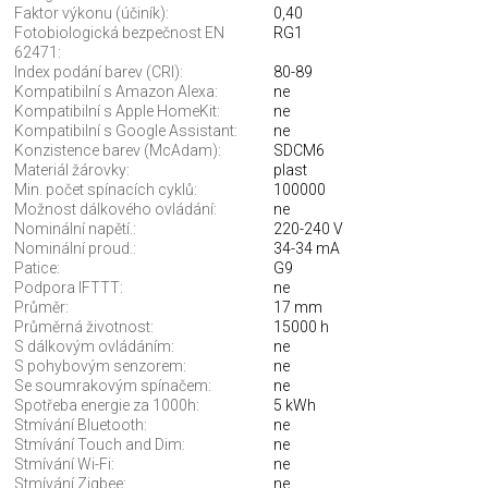
Faktor výkonu (účiník):
0,40
Fotobiologická bezpečnost EN
RG1
62471:
Index podání barev (CRI):
80-89
Kompatibilní s Amazon Alexa:
ne
Kompatibilní s Apple HomeKit:
ne
Kompatibilní s Google Assistant:
ne
Konzistence barev (McAdam):
SDCM6
Materiál žárovky:
plast
Min. počet spínacích cyklů:
100000
Možnost dálkového ovládání:
ne
Nominální napětí.:
220-240 V
Nominální proud.:
34-34 mA
Patice:
G9
Podpora IFTTT:
ne
Průměr:
17 mm
Průměrná životnost:
15000 h
S dálkovým ovládáním:
ne
S pohybovým senzorem:
ne
Se soumrakovým spínačem:
ne
Spotřeba energie za 1000h:
5 kWh
Stmívání Bluetooth:
ne
Stmívání Touch and Dim:
ne
Stmívání Wi-Fi:
ne
Stmívání Zigbee:
ne