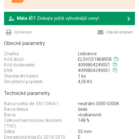
Máte IČ?
Získejte ještě výhodnější ceny!
Vytisknout
Odeslat emailem
Obecné parametry
Značka:
Ledvance
Kód zboží:
ELSVOS1868958
Kód dodavatele:
4099854249051
EAN:
4099854249051
Standardní balení:
1 ks
Recyklační poplatek:
4,00 Kč
Technické parametry
Barva světla dle. EN 12464-1:
neutrální 3300-5300K
Barva tělesa:
šedá
Barva:
vícebarevné
Celkové harmonické zkreslení
148 %
(THD):
Délka:
55 mm
Energetická třída EU 2019/2015:
E