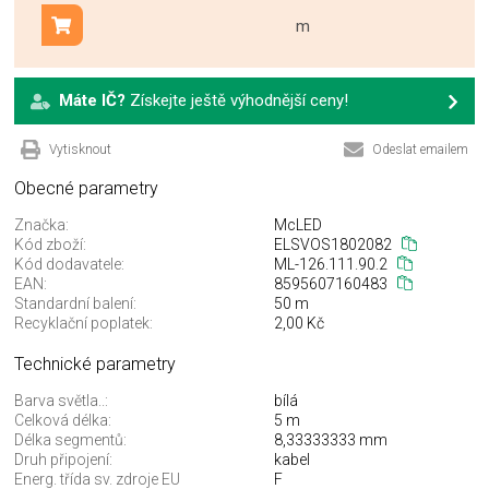
m
Přidat do košíku
Máte IČ?
Získejte ještě výhodnější ceny!
Vytisknout
Odeslat emailem
Obecné parametry
Značka:
McLED
Kód zboží:
ELSVOS1802082
Kód dodavatele:
ML-126.111.90.2
EAN:
8595607160483
Standardní balení:
50 m
Recyklační poplatek:
2,00 Kč
Technické parametry
Barva světla..:
bílá
Celková délka:
5 m
Délka segmentů:
8,33333333 mm
Druh připojení:
kabel
Energ. třída sv. zdroje EU
F