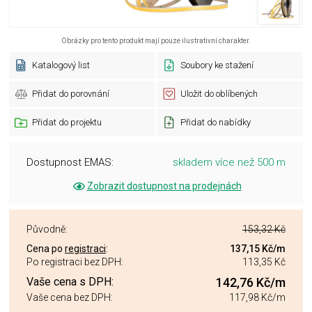
Obrázky pro tento produkt mají pouze ilustrativní charakter.
Katalogový list
Soubory ke stažení
Přidat do porovnání
Uložit do oblíbených
Přidat do projektu
Přidat do nabídky
Dostupnost EMAS:
skladem více než 500 m
Zobrazit dostupnost na prodejnách
Původně:
153,32 Kč
Cena po
registraci
:
137,15 Kč
/m
Po registraci bez DPH:
113,35 Kč
Vaše cena s DPH:
142,76 Kč
/m
Vaše cena bez DPH:
117,98 Kč
/m