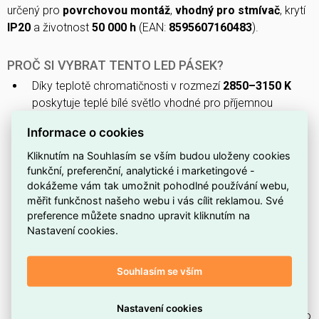
určený pro
povrchovou montáž
,
vhodný pro stmívač
, krytí
IP20
a životnost
50 000 h
(EAN:
8595607160483
).
PROČ SI VYBRAT TENTO LED PÁSEK?
Díky teplotě chromatičnosti v rozmezí
2850–3150 K
poskytuje teplé bílé světlo vhodné pro příjemnou
atmosféru v interiérech.
Informace o cookies
S příkonem
6 W/m
a světelným tokem
570 lm/m
nabízí
Kliknutím na Souhlasím se vším budou uloženy cookies
efektivní osvětlení s dobrou svítivostí na metr.
funkční, preferenční, analytické i marketingové -
S vysokým indexem podání barev
CRI 90
věrně
dokážeme vám tak umožnit pohodlné používání webu,
zobrazuje odstíny a je vhodný tam, kde je důležitá
měřit funkčnost našeho webu i vás cílit reklamou. Své
preference můžete snadno upravit kliknutím na
věrnost barev.
Nastavení cookies.
Napájení na
24 V
umožňuje hladší provoz delších úseků
pásku bez výrazných poklesů napětí.
Souhlasím se vším
Úzké provedení s šířkou
5 mm
umožňuje diskrétní
montáž i v úzkých profilech a lištách.
Nastavení cookies
Se stupněm ochrany
IP20
je pásek určen především pro