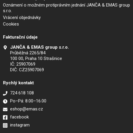
Oznámení o možném protiprávním jednání JANČA & EMAS group
s.r.o.
Vrácení objednávky
Cookies
Fakturační údaje
JANČA & EMAS group s.r.o.
Průběžná 2265/84
100 00, Praha 10 Strašnice
IČ: 25907069
DIČ: CZ25907069
Rychlý kontakt
724 618 108
Po–Pá: 8.00–16.00
eshop@emas.cz
facebook
instagram