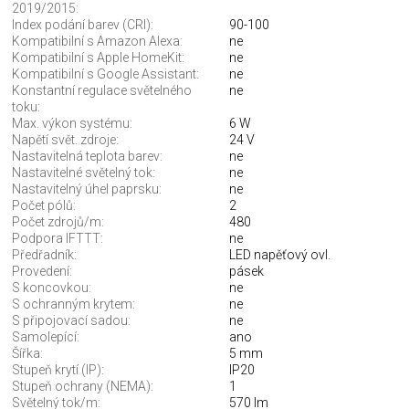
2019/2015:
Index podání barev (CRI):
90-100
Kompatibilní s Amazon Alexa:
ne
Kompatibilní s Apple HomeKit:
ne
Kompatibilní s Google Assistant:
ne
Konstantní regulace světelného
ne
toku:
Max. výkon systému:
6 W
Napětí svět. zdroje:
24 V
Nastavitelná teplota barev:
ne
Nastavitelné světelný tok:
ne
Nastavitelný úhel paprsku:
ne
Počet pólů:
2
Počet zdrojů/m:
480
Podpora IFTTT:
ne
Předřadník:
LED napěťový ovl.
Provedení:
pásek
S koncovkou:
ne
S ochranným krytem:
ne
S připojovací sadou:
ne
Samolepící:
ano
Šířka:
5 mm
Stupeň krytí (IP):
IP20
Stupeň ochrany (NEMA):
1
Světelný tok/m:
570 lm