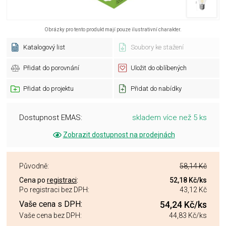
Obrázky pro tento produkt mají pouze ilustrativní charakter.
Katalogový list
Soubory ke stažení
Přidat do porovnání
Uložit do oblíbených
Přidat do projektu
Přidat do nabídky
Dostupnost EMAS:
skladem více než 5 ks
Zobrazit dostupnost na prodejnách
Původně:
58,14 Kč
Cena po
registraci
:
52,18 Kč
/ks
Po registraci bez DPH:
43,12 Kč
Vaše cena s DPH:
54,24 Kč
/ks
Vaše cena bez DPH:
44,83 Kč
/ks