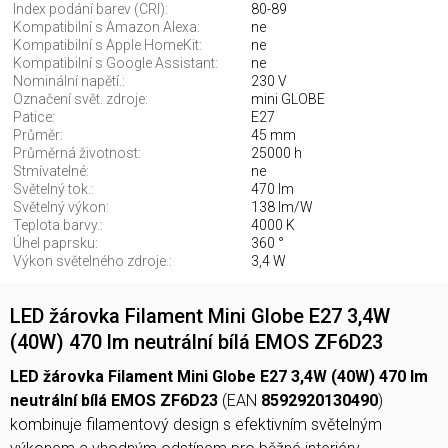
Index podání barev (CRI):
80-89
Kompatibilní s Amazon Alexa:
ne
Kompatibilní s Apple HomeKit:
ne
Kompatibilní s Google Assistant:
ne
Nominální napětí.:
230 V
Označení svět. zdroje:
mini GLOBE
Patice:
E27
Průměr:
45 mm
Průměrná životnost:
25000 h
Stmívatelné:
ne
Světelný tok.:
470 lm
Světelný výkon:
138 lm/W
Teplota barvy.:
4000 K
Úhel paprsku:
360 °
Výkon světelného zdroje.:
3,4 W
LED žárovka Filament Mini Globe E27 3,4W
(40W) 470 lm neutrální bílá EMOS ZF6D23
LED žárovka Filament Mini Globe E27 3,4W (40W) 470 lm
neutrální bílá EMOS ZF6D23
(EAN
8592920130490
)
kombinuje filamentový design s efektivním světelným