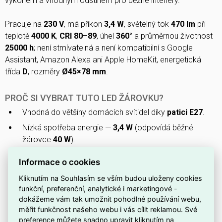
výkonem a vhodným odstínem pro běžné interiéry.
Pracuje na
230 V
, má příkon
3,4 W
, světelný tok
470 lm
při
teplotě
4000 K
,
CRI 80–89
, úhel
360°
a průměrnou životnost
25000 h
; není stmívatelná a není kompatibilní s Google
Assistant, Amazon Alexa ani Apple HomeKit, energetická
třída
D
, rozměry
Ø45×78 mm
.
PROČ SI VYBRAT TUTO LED ŽÁROVKU?
Vhodná do většiny domácích svítidel díky
patici E27
.
Nízká spotřeba energie —
3,4 W
(odpovídá běžné
žárovce
40 W
).
Světelný tok
470 lm
zajišťuje dostatečné osvětlení pro
Informace o cookies
běžné lampy a svítidla.
Kliknutím na Souhlasím se vším budou uloženy cookies
Neutrální barva světla o teplotě
4000 K
(dle EN 12464-1
funkční, preferenční, analytické i marketingové -
v rozmezí 3300–5300 K).
dokážeme vám tak umožnit pohodlné používání webu,
měřit funkčnost našeho webu i vás cílit reklamou. Své
Tato žárovka je
nestmívatelná
a není určena pro
preference můžete snadno upravit kliknutím na
stmívací obvody.