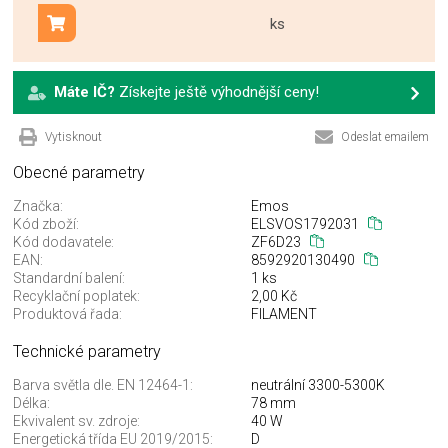
ks
Přidat do košíku
Máte IČ?
Získejte ještě výhodnější ceny!
Vytisknout
Odeslat emailem
Obecné parametry
Značka:
Emos
Kód zboží:
ELSVOS1792031
Kód dodavatele:
ZF6D23
EAN:
8592920130490
Standardní balení:
1 ks
Recyklační poplatek:
2,00 Kč
Produktová řada:
FILAMENT
Technické parametry
Barva světla dle. EN 12464-1:
neutrální 3300-5300K
Délka:
78 mm
Ekvivalent sv. zdroje:
40 W
Energetická třída EU 2019/2015:
D