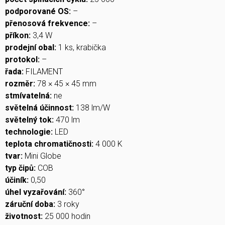
podporované OS:
–
přenosová frekvence:
–
příkon:
3,4 W
prodejní obal:
1 ks, krabička
protokol:
–
řada:
FILAMENT
rozměr:
78 × 45 × 45 mm
stmívatelná:
ne
světelná účinnost:
138 lm/W
světelný tok:
470 lm
technologie:
LED
teplota chromatičnosti:
4 000 K
tvar:
Mini Globe
typ čipů:
COB
účiník:
0,50
úhel vyzařování:
360°
záruční doba:
3 roky
životnost:
25 000 hodin