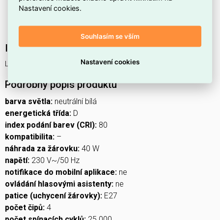
Nastavení cookies.
Estetický filamentový vzhled z produktové řady
FILAMENT
vhodný pro dekorativní svítidla.
Souhlasím se vším
Interní název produktu
Nastavení cookies
LED FLM MINI GL 3,4W(40W) 470lm E27 NW
Podrobný popis produktu
barva světla:
neutrální bílá
energetická třída:
D
index podání barev (CRI):
80
kompatibilita:
–
náhrada za žárovku:
40 W
napětí:
230 V~/50 Hz
notifikace do mobilní aplikace:
ne
ovládání hlasovými asistenty:
ne
patice (uchycení žárovky):
E27
počet čipů:
4
počet spínacích cyklů:
25 000