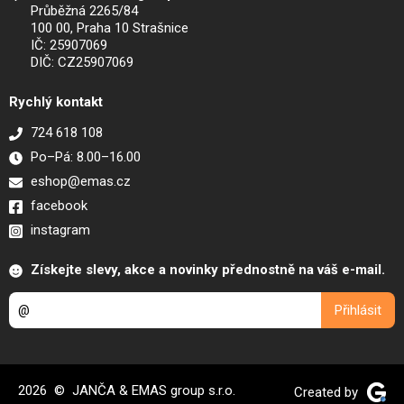
Průběžná 2265/84
100 00, Praha 10 Strašnice
IČ: 25907069
DIČ: CZ25907069
Rychlý kontakt
724 618 108
Po–Pá: 8.00–16.00
eshop@emas.cz
facebook
instagram
Získejte slevy, akce a novinky přednostně na váš e-mail.
2026 © JANČA & EMAS group s.r.o.
Created by