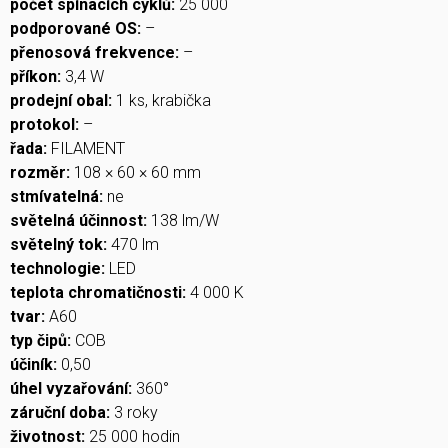
počet spínacích cyklů:
25 000
podporované OS:
–
přenosová frekvence:
–
příkon:
3,4 W
prodejní obal:
1 ks, krabička
protokol:
–
řada:
FILAMENT
rozměr:
108 × 60 × 60 mm
stmívatelná:
ne
světelná účinnost:
138 lm/W
světelný tok:
470 lm
technologie:
LED
teplota chromatičnosti:
4 000 K
tvar:
A60
typ čipů:
COB
účiník:
0,50
úhel vyzařování:
360°
záruční doba:
3 roky
životnost:
25 000 hodin