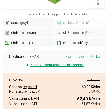
Obrázky pro tento produkt mají pouze ilustrativní charakter.
Katalogový list
Soubory ke stažení
Přidat do porovnání
Uložit do oblíbených
Přidat do projektu
Přidat do nabídky
Dostupnost EMAS:
skladem více než 5 ks
Zobrazit dostupnost na prodejnách
Původně:
66,91 Kč
Cena po
registraci
:
60,00 Kč
/ks
Po registraci bez DPH:
49,59 Kč
Vaše cena s DPH:
62,40 Kč
/ks
Vaše cena bez DPH:
51,57 Kč
/ks