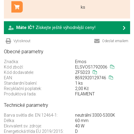
ks
Přidat do košíku
Máte IČ?
Získejte ještě výhodnější ceny!
Vytisknout
Odeslat emailem
Obecné parametry
Značka:
Emos
Kód zboží:
ELSVOS1792006
Kód dodavatele:
ZF5D23
EAN:
8592920129746
Standardní balení:
1 ks
Recyklační poplatek:
2,00 Kč
Produktová řada:
FILAMENT
Technické parametry
Barva světla dle. EN 12464-1:
neutrální 3300-5300K
Délka:
60 mm
Ekvivalent sv. zdroje:
40 W
Energetická třída EU 2019/2015:
D