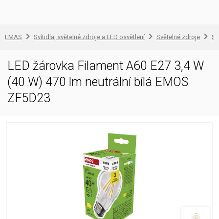
EMAS
Svítidla, světelné zdroje a LED osvětlení
Světelné zdroje
Sv
LED žárovka Filament A60 E27 3,4 W
(40 W) 470 lm neutrální bílá EMOS
ZF5D23