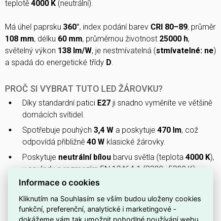
teplotě
4000 K
(neutrální).
Má úhel paprsku
360°
, index podání barev
CRI 80–89
, průměr
108 mm
, délku
60 mm
, průměrnou životnost
25000 h
,
světelný výkon
138 lm/W
, je nestmívatelná (
stmívatelné: ne
)
a spadá do energetické třídy
D
.
PROČ SI VYBRAT TUTO LED ŽÁROVKU?
Díky standardní patici
E27
ji snadno vyměníte ve většině
domácích svítidel.
Spotřebuje pouhých
3,4 W
a poskytuje
470 lm
, což
odpovídá přibližně
40 W
klasické žárovky.
Poskytuje
neutrální bílou
barvu světla (teplota
4000 K
),
v souladu s rozmezím EN 12464-1 (3300–5300 K).
Informace o cookies
Žárovka je
nestmívatelná
, takže nelze regulovat
intenzitu světla stmívačem.
Kliknutím na Souhlasím se vším budou uloženy cookies
funkční, preferenční, analytické i marketingové -
Design řady
FILAMENT
kombinuje vzhled tradiční
dokážeme vám tak umožnit pohodlné používání webu,