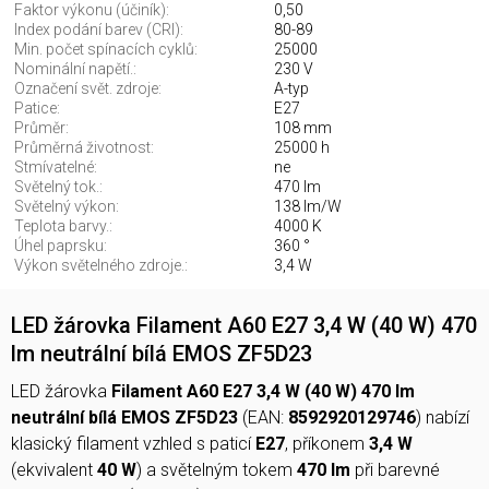
Faktor výkonu (účiník):
0,50
Index podání barev (CRI):
80-89
Min. počet spínacích cyklů:
25000
Nominální napětí.:
230 V
Označení svět. zdroje:
A-typ
Patice:
E27
Průměr:
108 mm
Průměrná životnost:
25000 h
Stmívatelné:
ne
Světelný tok.:
470 lm
Světelný výkon:
138 lm/W
Teplota barvy.:
4000 K
Úhel paprsku:
360 °
Výkon světelného zdroje.:
3,4 W
LED žárovka Filament A60 E27 3,4 W (40 W) 470
lm neutrální bílá EMOS ZF5D23
LED žárovka
Filament A60 E27 3,4 W (40 W) 470 lm
neutrální bílá EMOS ZF5D23
(EAN:
8592920129746
) nabízí
klasický filament vzhled s paticí
E27
, příkonem
3,4 W
(ekvivalent
40 W
) a světelným tokem
470 lm
při barevné