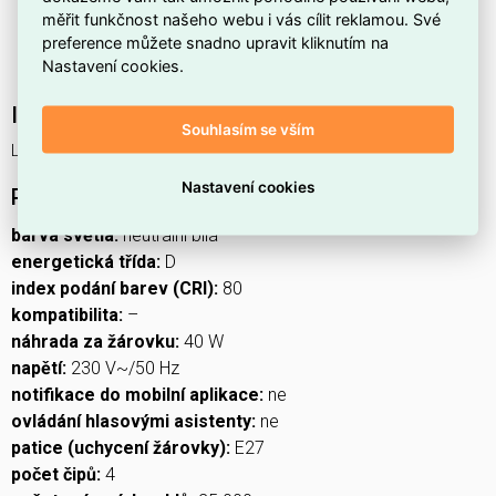
žárovky s moderní LED technologií.
měřit funkčnost našeho webu i vás cílit reklamou. Své
Určena pro běžné síťové napětí
230 V
, vhodná pro
preference můžete snadno upravit kliknutím na
Nastavení cookies.
standardní domácí instalace.
Interní název produktu
Souhlasím se vším
LED FLM A60 3,4W(40W) 470lm E27 NW
Nastavení cookies
Podrobný popis produktu
barva světla:
neutrální bílá
energetická třída:
D
index podání barev (CRI):
80
kompatibilita:
–
náhrada za žárovku:
40 W
napětí:
230 V~/50 Hz
notifikace do mobilní aplikace:
ne
ovládání hlasovými asistenty:
ne
patice (uchycení žárovky):
E27
počet čipů:
4