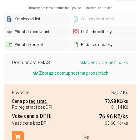
Obrázky pro tento produkt mají pouze ilustrativní charakter.
Katalogový list
Soubory ke stažení
Přidat do porovnání
Uložit do oblíbených
Přidat do projektu
Přidat do nabídky
Dostupnost EMAS:
skladem více než 50 ks
Zobrazit dostupnost na prodejnách
Původně:
82,57 Kč
Cena po
registraci
:
73,98 Kč
/ks
Po registraci bez DPH:
61,14 Kč
Vaše cena s DPH:
76,96 Kč
/ks
Vaše cena bez DPH:
63,60 Kč
/ks
ks
Přidat do košíku