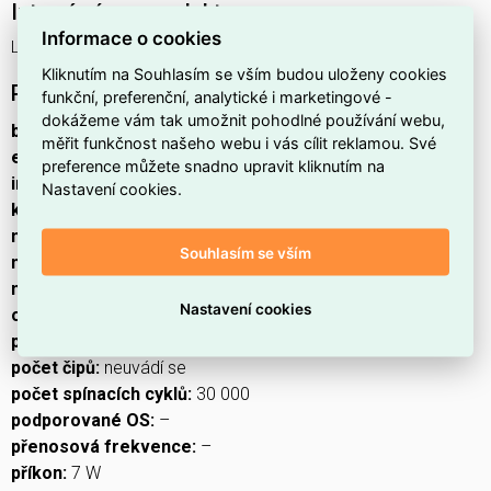
Interní název produktu
Informace o cookies
LED CLS R63 7W(60W) 806lm E27 WW
Kliknutím na Souhlasím se vším budou uloženy cookies
Podrobný popis produktu
funkční, preferenční, analytické i marketingové -
dokážeme vám tak umožnit pohodlné používání webu,
barva světla:
teplá bílá
měřit funkčnost našeho webu i vás cílit reklamou. Své
energetická třída:
E
preference můžete snadno upravit kliknutím na
index podání barev (CRI):
80
Nastavení cookies.
kompatibilita:
–
náhrada za žárovku:
60 W
Souhlasím se vším
napětí:
230 V~/50 Hz
notifikace do mobilní aplikace:
ne
Nastavení cookies
ovládání hlasovými asistenty:
ne
patice (uchycení žárovky):
E27
počet čipů:
neuvádí se
počet spínacích cyklů:
30 000
podporované OS:
–
přenosová frekvence:
–
příkon:
7 W