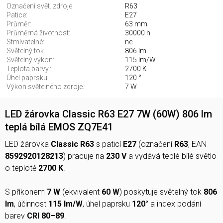
Označení svět. zdroje:
R63
Patice:
E27
Průměr:
63 mm
Průměrná životnost:
30000 h
Stmívatelné:
ne
Světelný tok.:
806 lm
Světelný výkon:
115 lm/W
Teplota barvy.:
2700 K
Úhel paprsku:
120 °
Výkon světelného zdroje.:
7 W
LED žárovka Classic R63 E27 7W (60W) 806 lm
teplá bílá EMOS ZQ7E41
LED žárovka
Classic R63
s paticí
E27
(označení
R63
, EAN
8592920128213
) pracuje na
230 V
a vydává teplé bílé světlo
o teplotě
2700 K
.
S příkonem
7 W
(ekvivalent
60 W
) poskytuje světelný tok
806
lm
, účinnost
115 lm/W
, úhel paprsku
120°
a index podání
barev
CRI 80–89
.