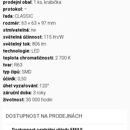
prodejní obal:
1 ks, krabička
protokol:
–
řada:
CLASSIC
rozměr:
63 × 63 × 97 mm
stmívatelná:
ne
světelná účinnost:
115 lm/W
světelný tok:
806 lm
technologie:
LED
teplota chromatičnosti:
2 700 K
tvar:
R63
typ čipů:
SMD
účiník:
0,50
úhel vyzařování:
120°
záruční doba:
3 roky
životnost:
30 000 hodin
DOSTUPNOST NA PRODEJNÁCH
Dostupnost centrální sklady EMAS