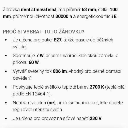
Žárovka
není stmívatelná
, má průměr
63 mm
, délku
100
mm
, průměrnou životnost
30000 h
a energetickou třídu
E
.
PROČ SI VYBRAT TUTO ŽÁROVKU?
Je určena pro patici
E27
, takže pasuje do běžných
svítidel.
Spotřebuje
7 W
, přičemž nahradí klasickou žárovku o
příkonu
60 W
.
Vytváří světelný tok
806 lm
, vhodný pro běžné domácí
osvětlení.
Poskytuje teplé světlo o teplotě barev
2700 K
(teplá bílá
podle EN 12464-1).
Není stmívatelná (
ne
), proto se nehodí tam, kde chcete
regulovat intenzitu světla.
Je určena pro provoz na síťové napětí
230 V
.