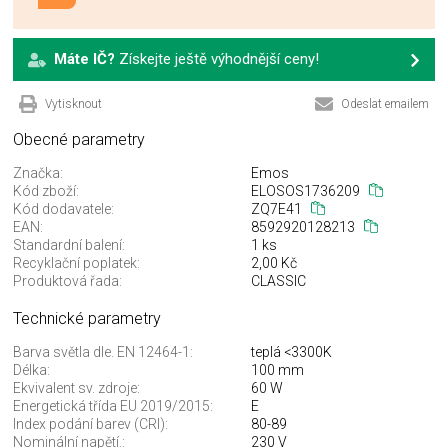
Máte IČ?
Získejte ještě výhodnější ceny!
Vytisknout
Odeslat emailem
Obecné parametry
Značka:
Emos
Kód zboží:
ELOSOS1736209
Kód dodavatele:
ZQ7E41
EAN:
8592920128213
Standardní balení:
1 ks
Recyklační poplatek:
2,00 Kč
Produktová řada:
CLASSIC
Technické parametry
Barva světla dle. EN 12464-1:
teplá <3300K
Délka:
100 mm
Ekvivalent sv. zdroje:
60 W
Energetická třída EU 2019/2015:
E
Index podání barev (CRI):
80-89
Nominální napětí.:
230 V