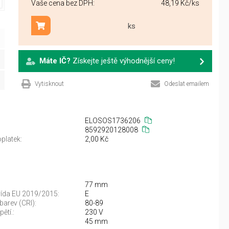
Vaše cena bez DPH:
48,19 Kč
/ks
ks
Přidat do košíku
Máte IČ?
Získejte ještě výhodnější ceny!
Vytisknout
Odeslat emailem
ELOSOS1736206
8592920128008
platek:
2,00 Kč
77 mm
řída EU 2019/2015:
E
barev (CRI):
80-89
ětí.:
230 V
45 mm