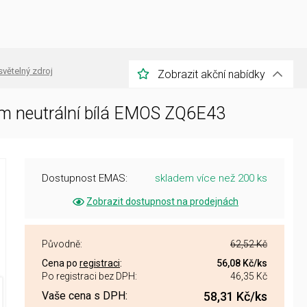
světelný zdroj
Zobrazit akční nabídky
lm neutrální bílá EMOS ZQ6E43
Dostupnost EMAS:
skladem více než 200 ks
Zobrazit dostupnost na prodejnách
Původně:
62,52 Kč
Cena po
registraci
:
56,08 Kč
/ks
Po registraci bez DPH:
46,35 Kč
Vaše cena s DPH:
58,31 Kč
/ks