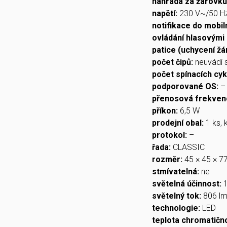
náhrada za žárovku
napětí:
230 V~/50 H
notifikace do mobil
ovládání hlasovými 
patice (uchycení žá
počet čipů:
neuvádí 
počet spínacích cyk
podporované OS:
–
přenosová frekven
příkon:
6,5 W
prodejní obal:
1 ks, 
protokol:
–
řada:
CLASSIC
rozměr:
45 × 45 × 
stmívatelná:
ne
světelná účinnost:
světelný tok:
806 l
technologie:
LED
teplota chromatičn