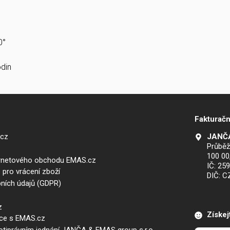
0°
din
Fakturačn
.cz
JANČA
Průběž
100 00
ernetového obchodu EMAS.cz
IČ: 25
 pro vrácení zboží
DIČ: 
ních údajů (GDPR)
z
Získej
áce s EMAS.cz