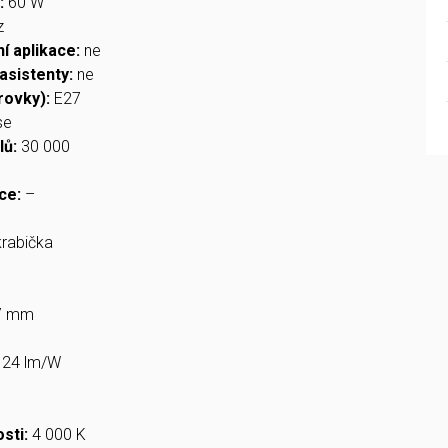
:
60 W
z
ní aplikace:
ne
asistenty:
ne
rovky):
E27
se
lů:
30 000
ce:
–
krabička
77 mm
124 lm/W
m
osti:
4 000 K