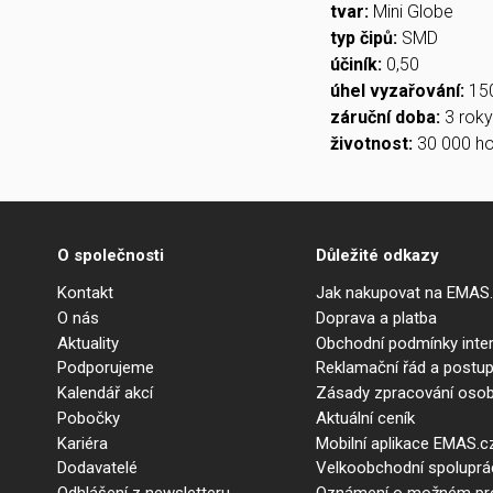
tvar:
Mini Globe
typ čipů:
SMD
účiník:
0,50
úhel vyzařování:
15
záruční doba:
3 roky
životnost:
30 000 ho
O společnosti
Důležité odkazy
Kontakt
Jak nakupovat na EMAS
O nás
Doprava a platba
Aktuality
Obchodní podmínky int
Podporujeme
Reklamační řád a postup
Kalendář akcí
Zásady zpracování osob
Pobočky
Aktuální ceník
Kariéra
Mobilní aplikace EMAS.c
Dodavatelé
Velkoobchodní spolupr