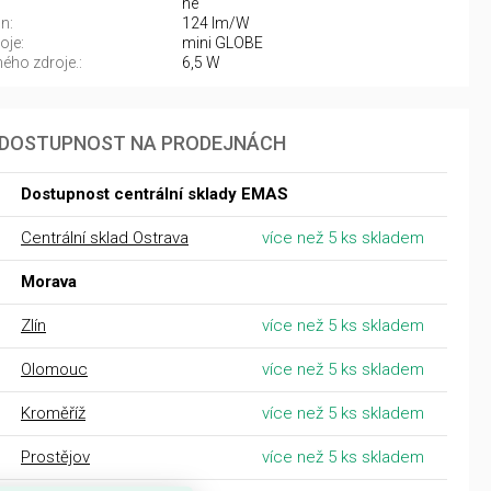
ne
n:
124 lm/W
oje:
mini GLOBE
ého zdroje.:
6,5 W
DOSTUPNOST NA PRODEJNÁCH
Dostupnost centrální sklady EMAS
Centrální sklad Ostrava
více než 5 ks skladem
Morava
Zlín
více než 5 ks skladem
Olomouc
více než 5 ks skladem
Kroměříž
více než 5 ks skladem
Prostějov
více než 5 ks skladem