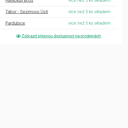
Havlíčkův Brod
více než 5 ks skladem
Tábor - Sezimovo Ústí
více než 5 ks skladem
Pardubice
více než 5 ks skladem
Zobrazit přesnou dostupnost na prodejnách