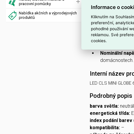
4000 K (neutrál
pracovní pomůcky
Informace o cook
přirozeným pod
Nabídka akčních a výprodejových
Kliknutím na Souhlasí
produktů
Není stmívatel
preferenční, analytic
pevnými vypínač
pohodlné používání we
reklamou. Své prefere
Tvar mini GLO
cookies.
rozměrům.
Nominální napě
domácnostech.
Interní název pr
LED CLS MINI GLOBE 
Podrobný popis
barva světla:
neutrál
energetická třída:
E
index podání barev 
kompatibilita:
–