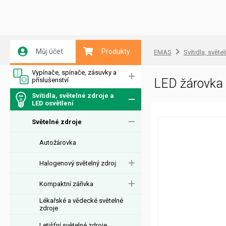
Můj účet
Produkty
EMAS
Svítidla, světe
Vypínače, spínače, zásuvky a
příslušenství
LED žárovka 
Svítidla, světelné zdroje a
LED osvětlení
Světelné zdroje
Autožárovka
Halogenový světelný zdroj
Kompaktní zářivka
Lékařské a vědecké světelné
zdroje
Letišťní světelné zdroje