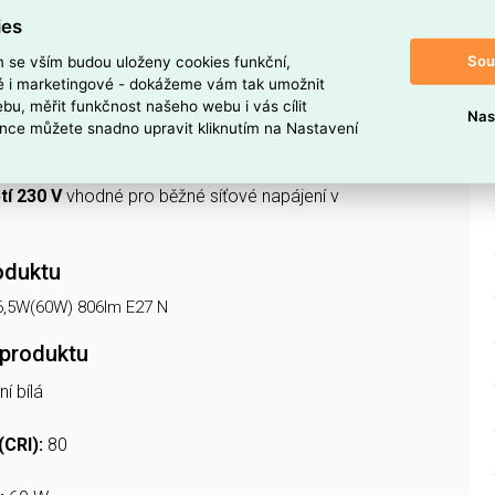
ní bílá)
– světlo vhodné pro pracovní i obytné prostory s
ies
áním barev.
Sou
m se vším budou uloženy cookies funkční,
ná
, proto ji používejte v obvodech bez stmívání nebo s
ké i marketingové - dokážeme vám tak umožnit
i.
bu, měřit funkčnost našeho webu i vás cílit
Nas
nce můžete snadno upravit kliknutím na Nastavení
BE
pro dekorativní i standardní svítidla díky kompaktním
tí 230 V
vhodné pro běžné síťové napájení v
oduktu
6,5W(60W) 806lm E27 N
 produktu
ní bílá
(CRI):
80