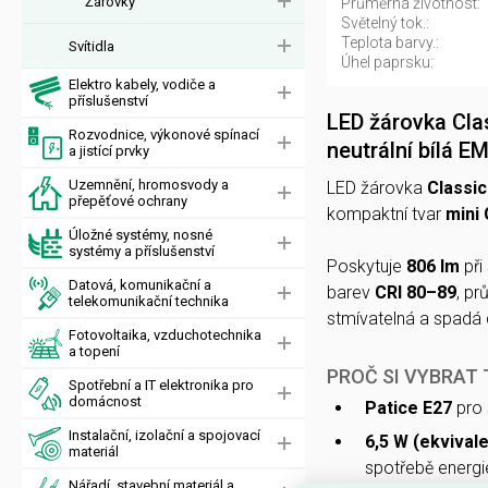
Žárovky
Průměrná životnost:
Světelný tok.:
Teplota barvy.:
Svítidla
Úhel paprsku:
Elektro kabely, vodiče a
příslušenství
LED žárovka Cla
Rozvodnice, výkonové spínací
neutrální bílá 
a jistící prvky
Uzemnění, hromosvody a
LED žárovka
Classic
přepěťové ochrany
kompaktní tvar
mini
Úložné systémy, nosné
systémy a příslušenství
Poskytuje
806 lm
při
Datová, komunikační a
barev
CRI 80–89
, pr
telekomunikační technika
stmívatelná a spadá 
Fotovoltaika, vzduchotechnika
a topení
PROČ SI VYBRAT
Spotřební a IT elektronika pro
domácnost
Patice E27
pro 
Instalační, izolační a spojovací
6,5 W (ekvivale
materiál
spotřebě energi
Nářadí, stavební materiál a