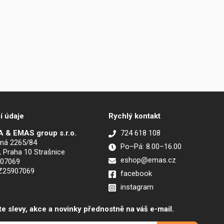
í údaje
Rychlý kontakt
 & EMAS group s.r.o.
724 618 108
ná 2265/84
Po–Pá: 8.00–16.00
, Praha 10 Strašnice
eshop@emas.cz
907069
CZ25907069
facebook
instagram
te slevy, akce a novinky přednostně na váš e-mail.