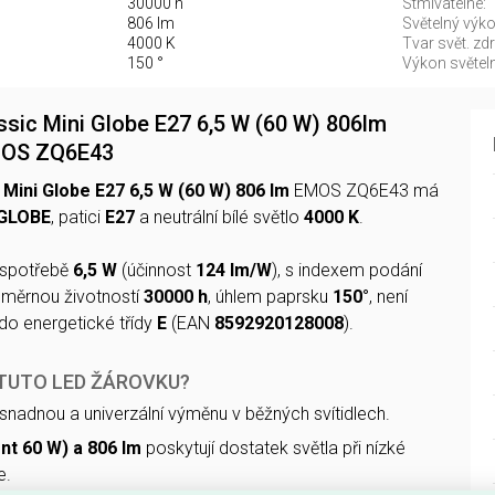
30000 h
Stmívatelné:
806 lm
Světelný výko
4000 K
Tvar svět. zdr
150 °
Výkon světeln
ssic Mini Globe E27 6,5 W (60 W) 806lm
EMOS ZQ6E43
 Mini Globe E27 6,5 W (60 W) 806 lm
EMOS ZQ6E43 má
 GLOBE
, patici
E27
a neutrální bílé světlo
4000 K
.
 spotřebě
6,5 W
(účinnost
124 lm/W
), s indexem podání
ůměrnou životností
30000 h
, úhlem paprsku
150°
, není
do energetické třídy
E
(EAN
8592920128008
).
 TUTO LED ŽÁROVKU?
snadnou a univerzální výměnu v běžných svítidlech.
nt 60 W) a 806 lm
poskytují dostatek světla při nízké
e.