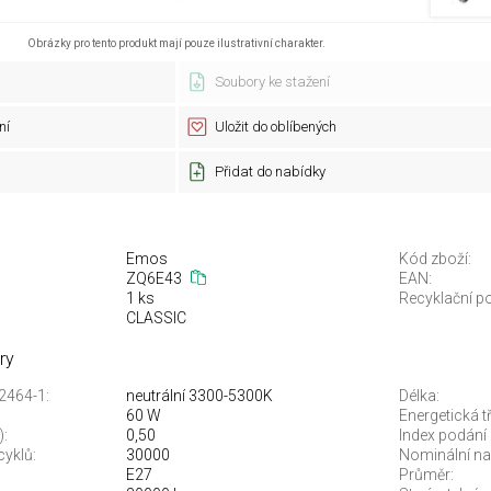
Obrázky pro tento produkt mají pouze ilustrativní charakter.
Soubory ke stažení
ní
Uložit do oblíbených
Přidat do nabídky
Emos
Kód zboží:
ZQ6E43
EAN:
1 ks
Recyklační po
CLASSIC
ry
12464-1:
neutrální 3300-5300K
Délka:
60 W
Energetická t
):
0,50
Index podání 
cyklů:
30000
Nominální nap
E27
Průměr: