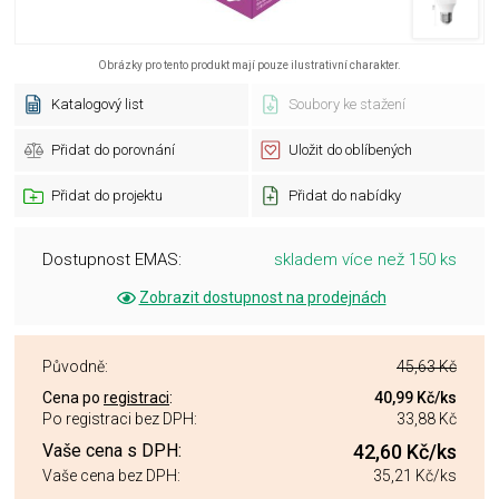
Obrázky pro tento produkt mají pouze ilustrativní charakter.
Katalogový list
Soubory ke stažení
Přidat do porovnání
Uložit do oblíbených
Přidat do projektu
Přidat do nabídky
Dostupnost EMAS:
skladem více než 150 ks
Zobrazit dostupnost na prodejnách
Původně:
45,63 Kč
Cena po
registraci
:
40,99 Kč
/ks
Po registraci bez DPH:
33,88 Kč
Vaše cena s DPH:
42,60 Kč
/ks
Vaše cena bez DPH:
35,21 Kč
/ks