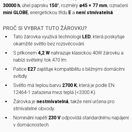
30000 h
, úhel paprsku
150°
, rozměry
ø45 × 77 mm
, označení
mini GLOBE
, energetickou třídu
E
a
není stmívatelná
.
PROČ SI VYBRAT TUTO ŽÁROVKU?
Tato žárovka využívá technologii
LED
, která poskytuje
okamžité světlo bez rozsvěcování.
S příkonem
4,2 W
nahrazuje klasickou 40W žárovku a
nabízí světelný tok 470 lm.
Patice
E27
zajišťuje kompatibilitu s běžnými domácími
svítidly.
Světlo má teplou barvu
2700 K
, která je podle EN
12464-1 zařazena mezi teplá (<3300 K).
Žárovka je
nestmívatelná
, takže není určena pro
stmívatelné obvody.
Nominální napětí
230 V
odpovídá standardnímu napájení
v domácnostech.