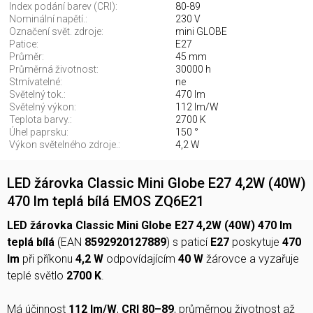
Index podání barev (CRI):
80-89
Nominální napětí.:
230 V
Označení svět. zdroje:
mini GLOBE
Patice:
E27
Průměr:
45 mm
Průměrná životnost:
30000 h
Stmívatelné:
ne
Světelný tok.:
470 lm
Světelný výkon:
112 lm/W
Teplota barvy.:
2700 K
Úhel paprsku:
150 °
Výkon světelného zdroje.:
4,2 W
LED žárovka Classic Mini Globe E27 4,2W (40W)
470 lm teplá bílá EMOS ZQ6E21
LED žárovka Classic Mini Globe E27 4,2W (40W) 470 lm
teplá bílá
(EAN
8592920127889
) s paticí
E27
poskytuje
470
lm
při příkonu
4,2 W
odpovídajícím
40 W
žárovce a vyzařuje
teplé světlo
2700 K
.
Má účinnost
112 lm/W
,
CRI 80–89
, průměrnou životnost až