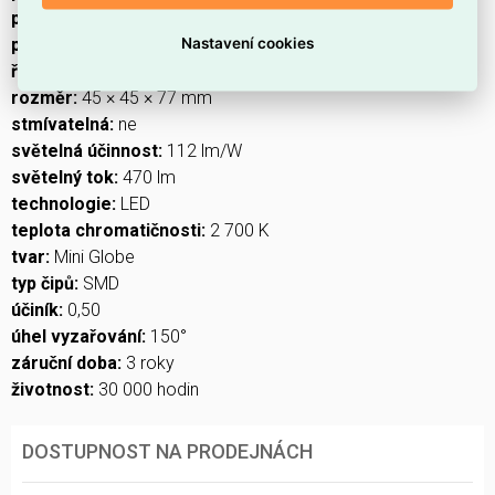
prodejní obal:
1 ks, krabička
Nastavení cookies
protokol:
–
řada:
CLASSIC
rozměr:
45 × 45 × 77 mm
stmívatelná:
ne
světelná účinnost:
112 lm/W
světelný tok:
470 lm
technologie:
LED
teplota chromatičnosti:
2 700 K
tvar:
Mini Globe
typ čipů:
SMD
účiník:
0,50
úhel vyzařování:
150°
záruční doba:
3 roky
životnost:
30 000 hodin
DOSTUPNOST NA PRODEJNÁCH