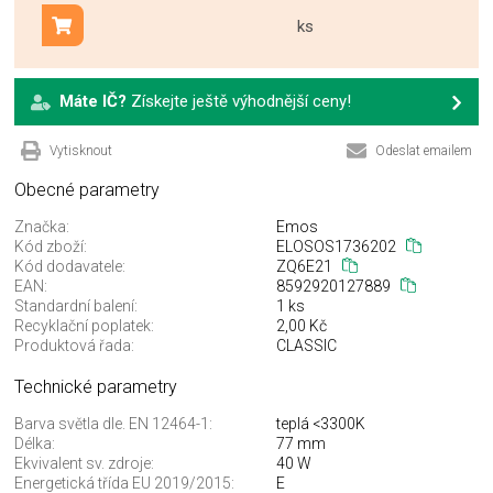
ks
Přidat do košíku
Máte IČ?
Získejte ještě výhodnější ceny!
Vytisknout
Odeslat emailem
Obecné parametry
Značka:
Emos
Kód zboží:
ELOSOS1736202
Kód dodavatele:
ZQ6E21
EAN:
8592920127889
Standardní balení:
1 ks
Recyklační poplatek:
2,00 Kč
Produktová řada:
CLASSIC
Technické parametry
Barva světla dle. EN 12464-1:
teplá <3300K
Délka:
77 mm
Ekvivalent sv. zdroje:
40 W
Energetická třída EU 2019/2015:
E