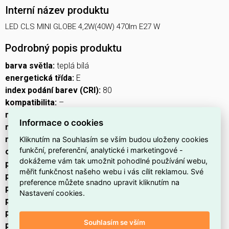
Interní název produktu
LED CLS MINI GLOBE 4,2W(40W) 470lm E27 W
Podrobný popis produktu
barva světla:
teplá bílá
energetická třída:
E
index podání barev (CRI):
80
kompatibilita:
–
náhrada za žárovku:
40 W
Informace o cookies
napětí:
230 V~/50 Hz
Kliknutím na Souhlasím se vším budou uloženy cookies
notifikace do mobilní aplikace:
ne
funkční, preferenční, analytické i marketingové -
ovládání hlasovými asistenty:
ne
dokážeme vám tak umožnit pohodlné používání webu,
patice (uchycení žárovky):
E27
měřit funkčnost našeho webu i vás cílit reklamou. Své
počet čipů:
neuvádí se
preference můžete snadno upravit kliknutím na
počet spínacích cyklů:
30 000
Nastavení cookies.
podporované OS:
–
přenosová frekvence:
–
Souhlasím se vším
příkon:
4,2 W