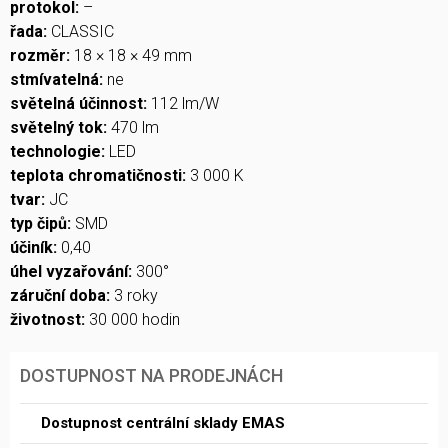
protokol:
–
řada:
CLASSIC
rozměr:
18 × 18 × 49 mm
stmívatelná:
ne
světelná účinnost:
112 lm/W
světelný tok:
470 lm
technologie:
LED
teplota chromatičnosti:
3 000 K
tvar:
JC
typ čipů:
SMD
účiník:
0,40
úhel vyzařování:
300°
záruční doba:
3 roky
životnost:
30 000 hodin
DOSTUPNOST NA PRODEJNÁCH
Dostupnost centrální sklady EMAS