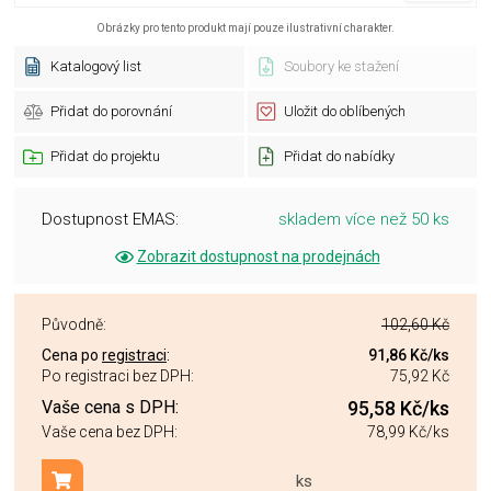
Obrázky pro tento produkt mají pouze ilustrativní charakter.
Katalogový list
Soubory ke stažení
Přidat do porovnání
Uložit do oblíbených
Přidat do projektu
Přidat do nabídky
Dostupnost EMAS:
skladem více než 50 ks
Zobrazit dostupnost na prodejnách
Původně:
102,60 Kč
Cena po
registraci
:
91,86 Kč
/ks
Po registraci bez DPH:
75,92 Kč
Vaše cena s DPH:
95,58 Kč
/ks
Vaše cena bez DPH:
78,99 Kč
/ks
ks
Přidat do košíku