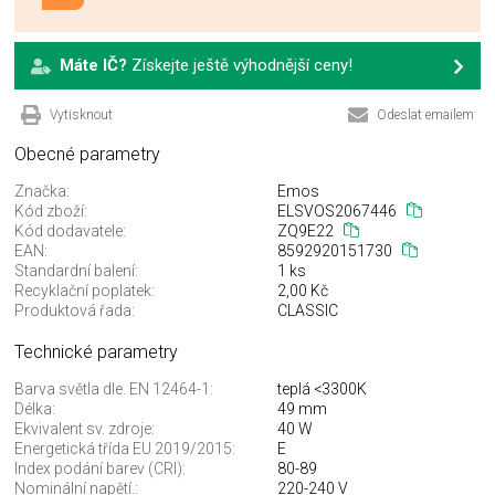
Máte IČ?
Získejte ještě výhodnější ceny!
Vytisknout
Odeslat emailem
Obecné parametry
Značka:
Emos
Kód zboží:
ELSVOS2067446
Kód dodavatele:
ZQ9E22
EAN:
8592920151730
Standardní balení:
1 ks
Recyklační poplatek:
2,00 Kč
Produktová řada:
CLASSIC
Technické parametry
Barva světla dle. EN 12464-1:
teplá <3300K
Délka:
49 mm
Ekvivalent sv. zdroje:
40 W
Energetická třída EU 2019/2015:
E
Index podání barev (CRI):
80-89
Nominální napětí.:
220-240 V