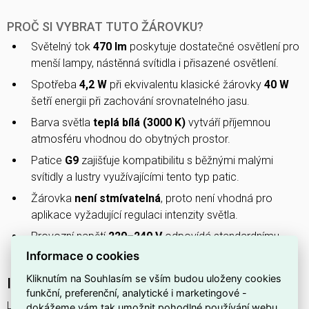
PROČ SI VYBRAT TUTO ŽÁROVKU?
Světelný tok
470 lm
poskytuje dostatečné osvětlení pro
menší lampy, nástěnná svítidla i přisazené osvětlení.
Spotřeba
4,2 W
při ekvivalentu klasické žárovky
40 W
šetří energii při zachování srovnatelného jasu.
Barva světla
teplá bílá (3000 K)
vytváří příjemnou
atmosféru vhodnou do obytných prostor.
Patice
G9
zajišťuje kompatibilitu s běžnými malými
svítidly a lustry využívajícími tento typ patic.
Žárovka
není stmívatelná
, proto není vhodná pro
aplikace vyžadující regulaci intenzity světla.
Provozní napětí
220–240 V
odpovídá standardnímu
síťovému napětí v domácnostech.
Informace o cookies
Kliknutím na Souhlasím se vším budou uloženy cookies
Interní název produktu
funkční, preferenční, analytické i marketingové -
LED CLS JC 4,2W(40W) 470lm G9 WW
dokážeme vám tak umožnit pohodlné používání webu,