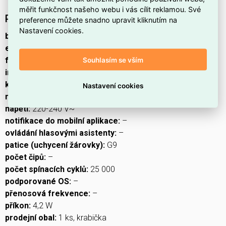
měřit funkčnost našeho webu i vás cílit reklamou. Své
Podrobný popis produktu
preference můžete snadno upravit kliknutím na
Nastavení cookies.
barva světla:
teplá bílá
energetická třída:
E
Souhlasím se vším
frekvence:
50/60 Hz
index podání barev (CRI):
80
kompatibilita:
–
Nastavení cookies
náhrada za žárovku:
40 W
napětí:
220-240 V~
notifikace do mobilní aplikace:
–
ovládání hlasovými asistenty:
–
patice (uchycení žárovky):
G9
počet čipů:
–
počet spínacích cyklů:
25 000
podporované OS:
–
přenosová frekvence:
–
příkon:
4,2 W
prodejní obal:
1 ks, krabička