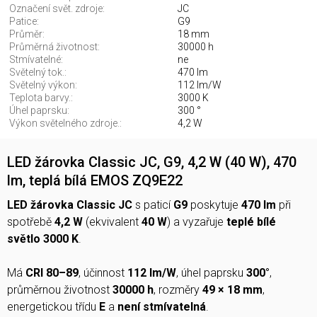
Označení svět. zdroje:
JC
Patice:
G9
Průměr:
18 mm
Průměrná životnost:
30000 h
Stmívatelné:
ne
Světelný tok.:
470 lm
Světelný výkon:
112 lm/W
Teplota barvy.:
3000 K
Úhel paprsku:
300 °
Výkon světelného zdroje.:
4,2 W
LED žárovka Classic JC, G9, 4,2 W (40 W), 470
lm, teplá bílá EMOS ZQ9E22
LED žárovka Classic JC
s paticí
G9
poskytuje
470 lm
při
spotřebě
4,2 W
(ekvivalent
40 W
) a vyzařuje
teplé bílé
světlo 3000 K
.
Má
CRI 80–89
, účinnost
112 lm/W
, úhel paprsku
300°
,
průměrnou životnost
30000 h
, rozměry
49 × 18 mm
,
energetickou třídu
E
a
není stmívatelná
.