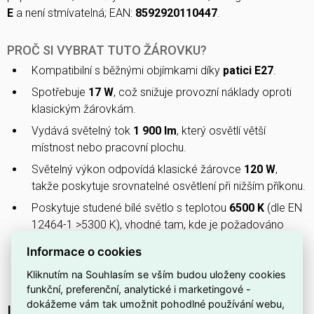
E
a není stmívatelná; EAN:
8592920110447
.
PROČ SI VYBRAT TUTO ŽÁROVKU?
Kompatibilní s běžnými objímkami díky
patici E27
.
Spotřebuje
17 W
, což snižuje provozní náklady oproti
klasickým žárovkám.
Vydává světelný tok
1 900 lm
, který osvětlí větší
místnost nebo pracovní plochu.
Světelný výkon odpovídá klasické žárovce
120 W
,
takže poskytuje srovnatelné osvětlení při nižším příkonu.
Poskytuje studené bílé světlo s teplotou
6500 K
(dle EN
12464-1 >5300 K), vhodné tam, kde je požadováno
chladnější, jasné osvětlení.
Informace o cookies
Bez možnosti stmívání —
nestmívatelná
, proto je
Kliknutím na Souhlasím se vším budou uloženy cookies
vhodná pro stabilní, trvalé osvětlení.
funkční, preferenční, analytické i marketingové -
dokážeme vám tak umožnit pohodlné používání webu,
Interní název produktu