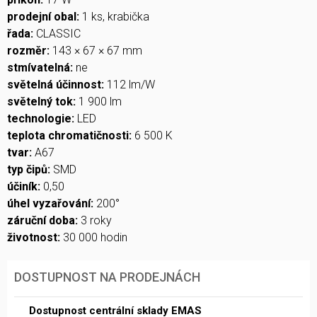
prodejní obal:
1 ks, krabička
řada:
CLASSIC
rozměr:
143 × 67 × 67 mm
stmívatelná:
ne
světelná účinnost:
112 lm/W
světelný tok:
1 900 lm
technologie:
LED
teplota chromatičnosti:
6 500 K
tvar:
A67
typ čipů:
SMD
účiník:
0,50
úhel vyzařování:
200°
záruční doba:
3 roky
životnost:
30 000 hodin
DOSTUPNOST NA PRODEJNÁCH
Dostupnost centrální sklady EMAS