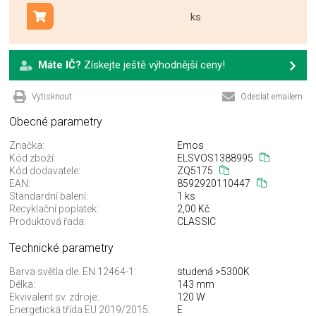
ks
Přidat do košíku
Máte IČ?
Získejte ještě výhodnější ceny!
Vytisknout
Odeslat emailem
Obecné parametry
Značka:
Emos
Kód zboží:
ELSVOS1388995
Kód dodavatele:
ZQ5175
EAN:
8592920110447
Standardní balení:
1 ks
Recyklační poplatek:
2,00 Kč
Produktová řada:
CLASSIC
Technické parametry
Barva světla dle. EN 12464-1:
studená >5300K
Délka:
143 mm
Ekvivalent sv. zdroje:
120 W
Energetická třída EU 2019/2015:
E