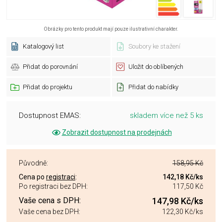
Obrázky pro tento produkt mají pouze ilustrativní charakter.
Katalogový list
Soubory ke stažení
Přidat do porovnání
Uložit do oblíbených
Přidat do projektu
Přidat do nabídky
Dostupnost EMAS:
skladem více než 5 ks
Zobrazit dostupnost na prodejnách
Původně:
158,95 Kč
Cena po
registraci
:
142,18 Kč
/ks
Po registraci bez DPH:
117,50 Kč
Vaše cena s DPH:
147,98 Kč
/ks
Vaše cena bez DPH:
122,30 Kč
/ks