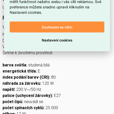
měřit funkčnost našeho webu i vás cílit reklamou. Své
preference můžete snadno upravit kliknutím na
LED CLS A67 17W(120W) 1900lm E27 CW
Nastavení cookies.
Podrobný popis produktu
Výhody produktu
Souhlasím se vším
Nízká spotřeba energie.
Nastavení cookies
Dlouhá životnost, vysoká světelná účinnost.
Vhodné pro časté spínání v domácnosti.
Šetrné k životnímu prostředí.
barva světla:
studená bílá
energetická třída:
E
index podání barev (CRI):
80
náhrada za žárovku:
120 W
napětí:
230 V~/50 Hz
patice (uchycení žárovky):
E27
počet čipů:
neuvádí se
počet spínacích cyklů:
25 000
příkon:
17 W