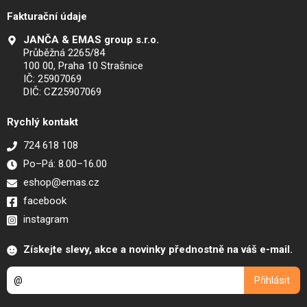
Fakturační údaje
JANČA & EMAS group s.r.o.
Průběžná 2265/84
100 00, Praha 10 Strašnice
IČ: 25907069
DIČ: CZ25907069
Rychlý kontakt
724 618 108
Po–Pá: 8.00–16.00
eshop@emas.cz
facebook
instagram
Získejte slevy, akce a novinky přednostně na váš e-mail.