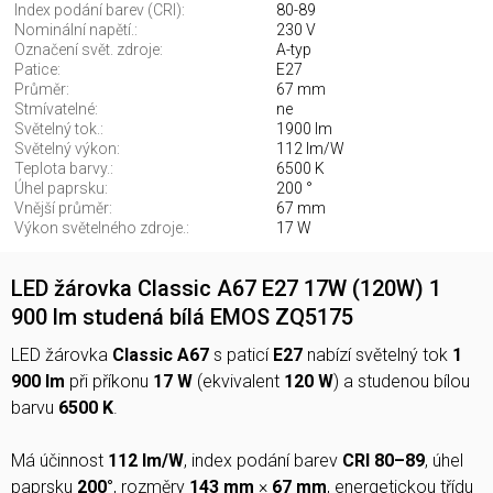
Index podání barev (CRI):
80-89
Nominální napětí.:
230 V
Označení svět. zdroje:
A-typ
Patice:
E27
Průměr:
67 mm
Stmívatelné:
ne
Světelný tok.:
1900 lm
Světelný výkon:
112 lm/W
Teplota barvy.:
6500 K
Úhel paprsku:
200 °
Vnější průměr:
67 mm
Výkon světelného zdroje.:
17 W
LED žárovka Classic A67 E27 17W (120W) 1
900 lm studená bílá EMOS ZQ5175
LED žárovka
Classic A67
s paticí
E27
nabízí světelný tok
1
900 lm
při příkonu
17 W
(ekvivalent
120 W
) a studenou bílou
barvu
6500 K
.
Má účinnost
112 lm/W
, index podání barev
CRI 80–89
, úhel
paprsku
200°
, rozměry
143 mm
×
67 mm
, energetickou třídu