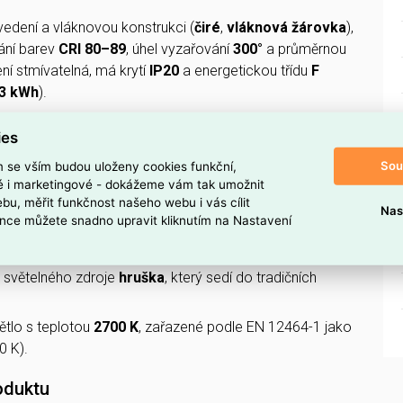
vedení a vláknovou konstrukci (
čiré
,
vláknová žárovka
),
dání barev
CRI 80–89
, úhel vyzařování
300°
a průměrnou
ení stmívatelná, má krytí
IP20
a energetickou třídu
F
3 kWh
).
ies
 TENTO SVĚTELNÝ ZDROJ?
, takže spotřebovává málo energie při svícení.
Sou
m se vším budou uloženy cookies funkční,
ké i marketingové - dokážeme vám tak umožnit
ici
E14
, vhodnou do menších lamp a svítidel.
bu, měřit funkčnost našeho webu i vás cílit
Nas
nce můžete snadno upravit kliknutím na Nastavení
 provoz na nominální napětí
220–240 V
.
ný
, tedy neumožňuje regulaci intenzity světla.
r světelného zdroje
hruška
, který sedí do tradičních
ětlo s teplotou
2700 K
, zařazené podle EN 12464-1 jako
0 K).
oduktu