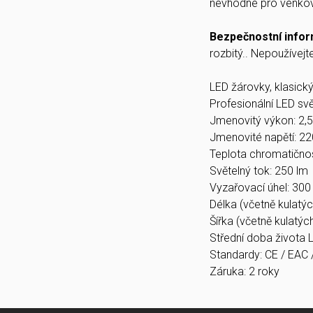
nevhodné pro venkovn
Bezpečnostní info
rozbitý.. Nepoužívejte
LED žárovky, klasick
Profesionální LED svě
Jmenovitý výkon: 2,
Jmenovité napětí: 2
Teplota chromatičnos
Světelný tok: 250 lm
Vyzařovací úhel: 300 
Délka (včetně kulatýc
Šířka (včetně kulatýc
Střední doba života
Standardy: CE / EAC
Záruka: 2 roky