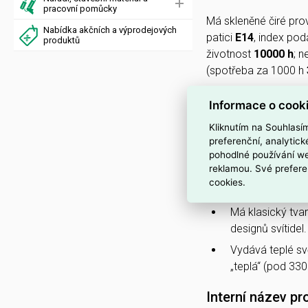
pracovní pomůcky
Má skleněné čiré pro
Nabídka akčních a výprodejových
patici
E14
, index po
produktů
životnost
10000 h
; n
(spotřeba za 1000 h
Informace o cook
PROČ SI VYBRAT
Má příkon
2,5 W
Kliknutím na Souhlasí
preferenční, analytic
Je určen pro pat
pohodlné používání we
reklamou. Své prefere
Je navržený pro
cookies.
Je
nestmívatel
Má klasický tva
designů svítidel.
Vydává teplé sv
„teplá“ (pod 330
Interní název pr