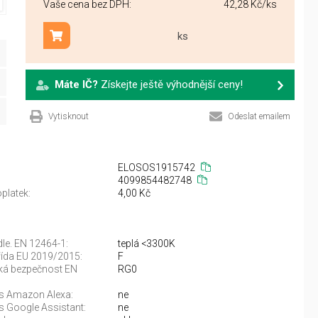
Vaše cena bez DPH:
42,28 Kč
/ks
ks
Přidat do košíku
Máte IČ?
Získejte ještě výhodnější ceny!
Vytisknout
Odeslat emailem
ELOSOS1915742
4099854482748
platek:
4,00 Kč
dle. EN 12464-1:
teplá <3300K
řída EU 2019/2015:
F
ká bezpečnost EN
RG0
 s Amazon Alexa:
ne
s Google Assistant:
ne