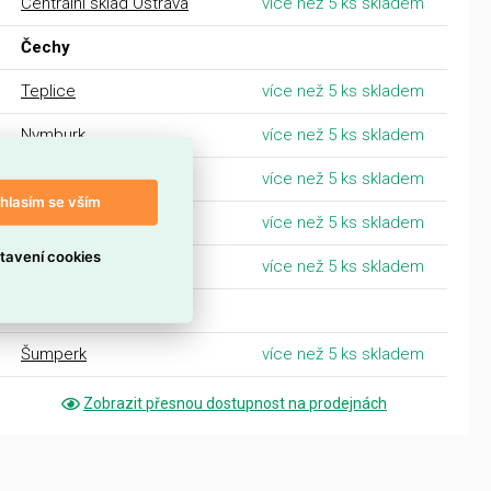
Centrální sklad Ostrava
více než 5 ks skladem
Čechy
Teplice
více než 5 ks skladem
Nymburk
více než 5 ks skladem
Kolín
více než 5 ks skladem
hlasím se vším
Poděbrady
více než 5 ks skladem
tavení cookies
Mladá Boleslav
více než 5 ks skladem
Morava
Šumperk
více než 5 ks skladem
Zobrazit přesnou dostupnost na prodejnách