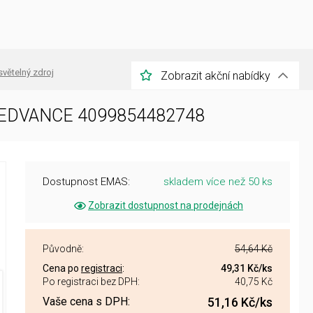
světelný zdroj
Zobrazit akční nabídky
4 LEDVANCE 4099854482748
Dostupnost EMAS:
skladem více než 50 ks
Zobrazit dostupnost na prodejnách
Původně:
54,64 Kč
Cena po
registraci
:
49,31 Kč
/ks
Po registraci bez DPH:
40,75 Kč
Vaše cena s DPH:
51,16 Kč
/ks