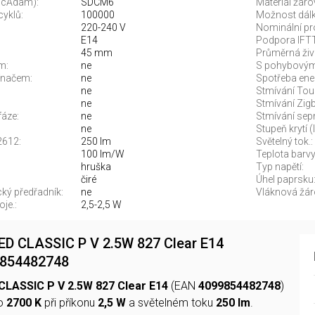
McAdam):
SDCM6
Materiál žáro
cyklů:
100000
Možnost dálk
220-240 V
Nominální pr
E14
Podpora IFT
45 mm
Průměrná živ
m:
ne
S pohybovým
ínačem:
ne
Spotřeba ene
ne
Stmívání Tou
ne
Stmívání Zigb
fáze:
ne
Stmívání sep
ne
Stupeň krytí (
2612:
250 lm
Světelný tok.:
100 lm/W
Teplota barvy.
hruška
Typ napětí:
čiré
Úhel paprsku
ký předřadník:
ne
Vláknová žár
je.:
2,5-2,5 W
LED CLASSIC P V 2.5W 827 Clear E14
854482748
 CLASSIC P V 2.5W 827 Clear E14
(EAN
4099854482748
)
lo
2700 K
při příkonu
2,5 W
a světelném toku
250 lm
.