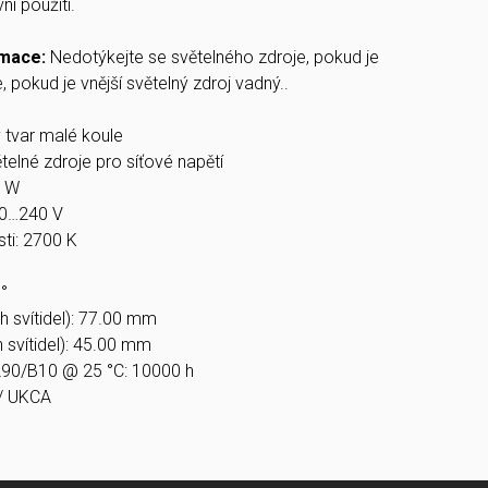
í použití.
rmace:
Nedotýkejte se světelného zdroje, pokud je
, pokud je vnější světelný zdroj vadný..
ý tvar malé koule
telné zdroje pro síťové napětí
5 W
20…240 V
ti: 2700 K
°
h svítidel): 77.00 mm
h svítidel): 45.00 mm
 L90/B10 @ 25 °C: 10000 h
 / UKCA