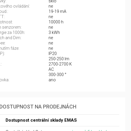
vky:
sklo
ového ovládání:
ne
oud.:
19-19 mA
TT:
ne
otnost:
10000 h
 senzorem:
ne
rgie za 1000h:
3 kWh
ch and Dim:
ne
ee:
ne
nutím fáze:
ne
IP):
IP20
250-250 lm
:
2700-2700 K
AC
:
300-300 °
ovka:
ano
DOSTUPNOST NA PRODEJNÁCH
Dostupnost centrální sklady EMAS