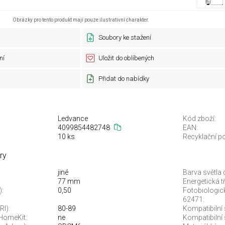
Obrázky pro tento produkt mají pouze ilustrativní charakter.
Soubory ke stažení
ní
Uložit do oblíbených
Přidat do nabídky
Ledvance
Kód zboží:
4099854482748
EAN:
10 ks
Recyklační po
ry
jiné
Barva světla 
77 mm
Energetická t
):
0,50
Fotobiologic
62471:
RI):
80-89
Kompatibilní
 HomeKit:
ne
Kompatibilní 