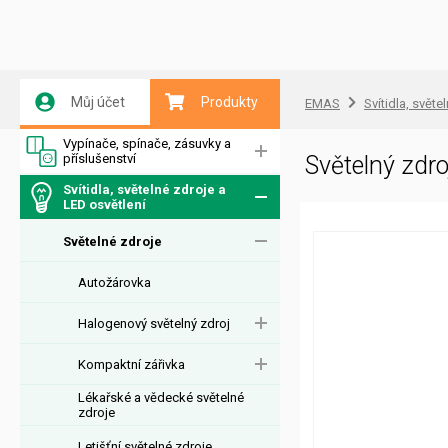
Můj účet
Produkty
EMAS
Svítidla, světe
Vypínače, spínače, zásuvky a
příslušenství
Světelný zd
Svítidla, světelné zdroje a
LED osvětlení
Světelné zdroje
Autožárovka
Halogenový světelný zdroj
Kompaktní zářivka
Lékařské a vědecké světelné
zdroje
Letišťní světelné zdroje