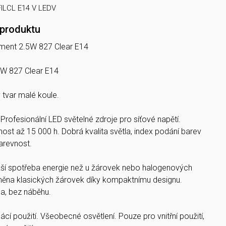
ILCL E14 V LEDV
 produktu
ament 2.5W 827 Clear E14
W 827 Clear E14
 tvar malé koule.
:
Profesionální LED světelné zdroje pro síťové napětí.
ost až 15 000 h. Dobrá kvalita světla, index podání barev
barevnost.
žší spotřeba energie než u žárovek nebo halogenových
ěna klasických žárovek díky kompaktnímu designu.
a, bez náběhu.
í použití. Všeobecné osvětlení. Pouze pro vnitřní použití,