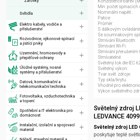
Žárovky
Konzistence barev (
Min. počet spínacích 
Nominální napětí.:
Svítidla
Patice:
Průměr:
Elektro kabely, vodiče a
příslušenství
S dálkovým ovládání
Se soumrakovým sp
Rozvodnice, výkonové spínací
Stmívání Bluetooth:
a jistící prvky
Stmívání Wi-Fi:
Stmívání přerušením 
Uzemnění, hromosvody a
Stmívatelné:
přepěťové ochrany
Světelný tok dle IEC 6
Úložné systémy, nosné
Světelný výkon:
systémy a příslušenství
Tvar svět. zdroje:
Typ skla/krytu:
Datová, komunikační a
Vhodné pro elektronic
telekomunikační technika
Výkon světelného zdro
Fotovoltaika, vzduchotechnika
a topení
Světelný zdroj 
Spotřební a IT elektronika pro
LEDVANCE 4099
domácnost
Instalační, izolační a spojovací
Světelný zdroj LED
materiál
poskytuje teplé svět
Nářadí, stavební materiál a