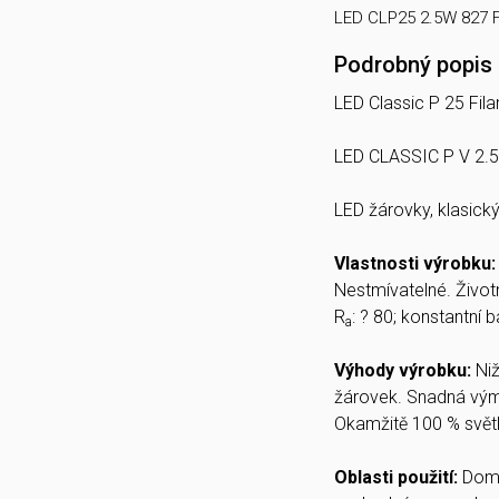
LED CLP25 2.5W 827 F
Podrobný popis
LED Classic P 25 Fil
LED CLASSIC P V 2.5
LED žárovky, klasický
Vlastnosti výrobku
Nestmívatelné. Životn
R
: ? 80; konstantní 
a
Výhody výrobku:
Ni
žárovek. Snadná vým
Okamžitě 100 % světl
Oblasti použití:
Domác