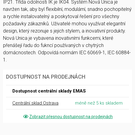
IP21. Třída odolnosti IK je IK04. Systém Nová Unica je
navržen tak, aby byl flexibilní, modulární, snadno pochopitelný
a rychle instalovatelný a poskytoval řešení pro všechny
požadavky zákazníků. Uživatelé mohou využívat elegantní
design, který rezonuje s jejich stylem, a inovativní produkty.
Nová Unica je vybavena inovativními funkcemi, které
přenášejí řadu do fukncí používaných v chytrých
domácnostech. Odpovídá normám IEC 60669-1, IEC 60884-
1.
DOSTUPNOST NA PRODEJNÁCH
Dostupnost centrální sklady EMAS
Centrální sklad Ostrava
méně než 5 ks skladem
Zobrazit přesnou dostupnost na prodejnách