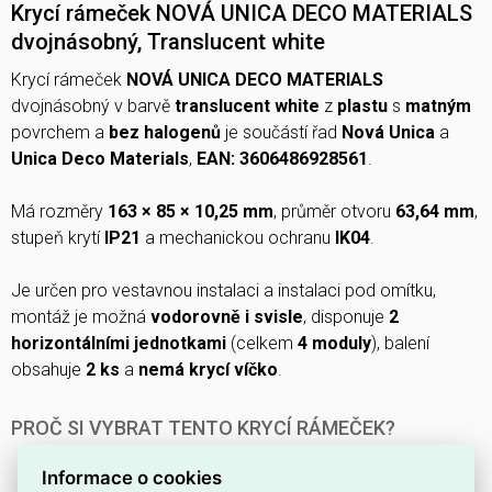
Krycí rámeček NOVÁ UNICA DECO MATERIALS
dvojnásobný, Translucent white
Krycí rámeček
NOVÁ UNICA DECO MATERIALS
dvojnásobný v barvě
translucent white
z
plastu
s
matným
povrchem a
bez halogenů
je součástí řad
Nová Unica
a
Unica Deco Materials
,
EAN: 3606486928561
.
Má rozměry
163 × 85 × 10,25 mm
, průměr otvoru
63,64 mm
,
stupeň krytí
IP21
a mechanickou ochranu
IK04
.
Je určen pro vestavnou instalaci a instalaci pod omítku,
montáž je možná
vodorovně i svisle
, disponuje
2
horizontálními jednotkami
(celkem
4 moduly
), balení
obsahuje
2 ks
a
nemá krycí víčko
.
PROČ SI VYBRAT TENTO KRYCÍ RÁMEČEK?
Rámeček je určen pro
2 jednotky
(dvojnásobné
Informace o cookies
provedení).