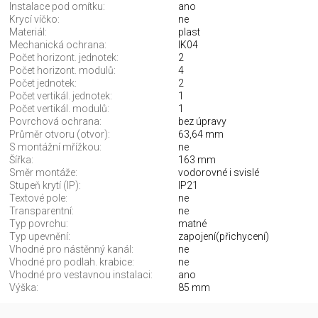
Instalace pod omítku:
ano
Krycí víčko:
ne
Materiál:
plast
Mechanická ochrana:
IK04
Počet horizont. jednotek:
2
Počet horizont. modulů:
4
Počet jednotek:
2
Počet vertikál. jednotek:
1
Počet vertikál. modulů:
1
Povrchová ochrana:
bez úpravy
Průměr otvoru (otvor):
63,64 mm
S montážní mřížkou:
ne
Šířka:
163 mm
Směr montáže:
vodorovné i svislé
Stupeň krytí (IP):
IP21
Textové pole:
ne
Transparentní:
ne
Typ povrchu:
matné
Typ upevnění:
zapojení(přichycení)
Vhodné pro nástěnný kanál:
ne
Vhodné pro podlah. krabice:
ne
Vhodné pro vestavnou instalaci:
ano
Výška:
85 mm