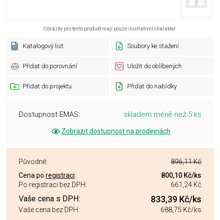
Obrázky pro tento produkt mají pouze ilustrativní charakter.
Katalogový list
Soubory ke stažení
Přidat do porovnání
Uložit do oblíbených
Přidat do projektu
Přidat do nabídky
Dostupnost EMAS:
skladem méně než 5 ks
Zobrazit dostupnost na prodejnách
Původně:
896,11 Kč
Cena po
registraci
:
800,10 Kč
/ks
Po registraci bez DPH:
661,24 Kč
Vaše cena s DPH:
833,39 Kč
/ks
Vaše cena bez DPH:
688,75 Kč
/ks