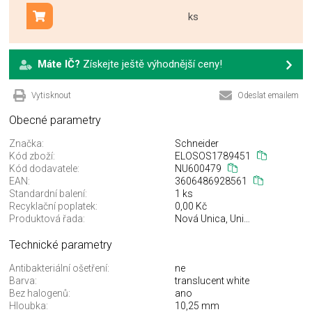
ks
Přidat do košíku
Máte IČ?
Získejte ještě výhodnější ceny!
Vytisknout
Odeslat emailem
Obecné parametry
Značka:
Schneider
Kód zboží:
ELOSOS1789451
Kód dodavatele:
NU600479
EAN:
3606486928561
Standardní balení:
1 ks
Recyklační poplatek:
0,00 Kč
Produktová řada:
Nová Unica, Unica Deco Materials
Technické parametry
Antibakteriální ošetření:
ne
Barva:
translucent white
Bez halogenů:
ano
Hloubka:
10,25 mm