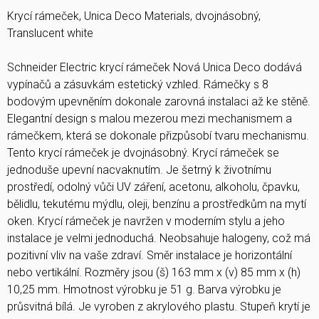
Krycí rámeček, Unica Deco Materials, dvojnásobný,
Translucent white
Schneider Electric krycí rámeček Nová Unica Deco dodává
vypínačů a zásuvkám estetický vzhled. Rámečky s 8
bodovým upevněním dokonale zarovná instalaci až ke stěně.
Elegantní design s malou mezerou mezi mechanismem a
rámečkem, která se dokonale přizpůsobí tvaru mechanismu.
Tento krycí rámeček je dvojnásobný. Krycí rámeček se
jednoduše upevní nacvaknutím. Je šetrný k životnímu
prostředí, odolný vůči UV záření, acetonu, alkoholu, čpavku,
bělidlu, tekutému mýdlu, oleji, benzínu a prostředkům na mytí
oken. Krycí rámeček je navržen v moderním stylu a jeho
instalace je velmi jednoduchá. Neobsahuje halogeny, což má
pozitivní vliv na vaše zdraví. Směr instalace je horizontální
nebo vertikální. Rozměry jsou (š) 163 mm x (v) 85 mm x (h)
10,25 mm. Hmotnost výrobku je 51 g. Barva výrobku je
průsvitná bílá. Je vyroben z akrylového plastu. Stupeň krytí je