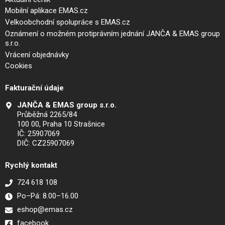
Mobilní aplikace EMAS.cz
Velkoobchodní spolupráce s EMAS.cz
Oznámení o možném protiprávním jednání JANČA & EMAS group
s.r.o.
Vrácení objednávky
Cookies
Fakturační údaje
JANČA & EMAS group s.r.o.
Průběžná 2265/84
100 00, Praha 10 Strašnice
IČ: 25907069
DIČ: CZ25907069
Rychlý kontakt
724 618 108
Po–Pá: 8.00–16.00
eshop@emas.cz
facebook