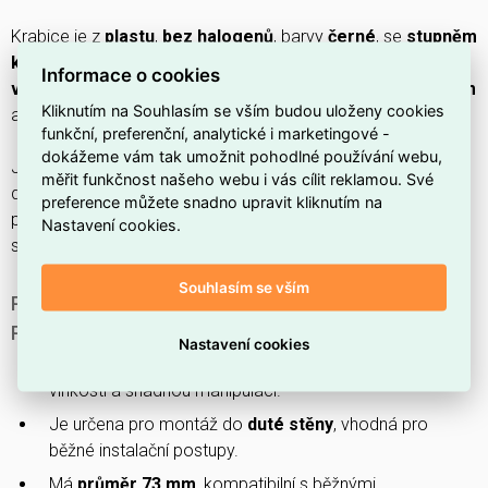
Krabice je z
plastu
,
bez halogenů
, barvy
černé
, se
stupněm
krytí IP30
, hloubkou
53 mm
a šířkou
215 mm
, obsahuje
10
Informace o cookies
vstupních otvorů
vhodných pro kabely o průměru
7–20 mm
Kliknutím na Souhlasím se vším budou uloženy cookies
a pro průřez vodiče až
4 mm2
.
funkční, preferenční, analytické i marketingové -
dokážeme vám tak umožnit pohodlné používání webu,
Jde o
přístrojovou přípojku
s
zadním vstupem
,
měřit funkčnost našeho webu i vás cílit reklamou. Své
dodávanou se
šrouby
, bez
osazení
a bez
stínění
, vhodnou
preference můžete snadno upravit kliknutím na
pro trubky průměru
20/25 mm
(zachování funkčnosti
Nastavení cookies.
systému:
bez
).
Souhlasím se vším
PROČ SI VYBRAT TUTO PROTIPOŽÁRNÍ
PŘÍSTROJOVOU KRABICI?
Nastavení cookies
Je vyrobena z
plastu
, což zajišťuje odolnost vůči
vlhkosti a snadnou manipulaci.
Je určena pro montáž do
duté stěny
, vhodná pro
běžné instalační postupy.
Má
průměr 73 mm
, kompatibilní s běžnými