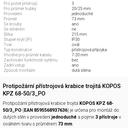
Pro počet přístrojů:
3
Pro průměr trubky:
20/25 mm
Provedení:
jednoduché
Průměr:
73 mm
Se šrouby:
ano
Se stíněním:
ne
Šířka:
215 mm
Stupeň krytí (IP):
IP30
Tvar:
ovál
Typ konstrukce:
přístrojová přípojka
Vhodné pro průměr kabelu:
7-20 mm
Zachování funkčnosti sytému:
bez
Zadní vstup:
ano
Způsob montáže:
dutá stěna
Protipožární přístrojová krabice trojitá KOPOS
KPZ 68-50/3_PO
Protipožární přístrojová krabice trojitá
KOPOS KPZ 68-
50/3_PO
(
EAN 8595568937636
) je určena pro montáž do
dutých stěn v provedení
jednoduché
a pojme
3 přístroje
v
oválném tvaru s průměrem
73 mm
.