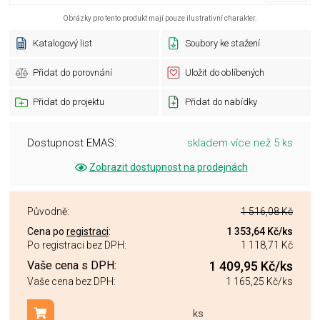
Obrázky pro tento produkt mají pouze ilustrativní charakter.
Katalogový list
Soubory ke stažení
Přidat do porovnání
Uložit do oblíbených
Přidat do projektu
Přidat do nabídky
Dostupnost EMAS:
skladem více než 5 ks
Zobrazit dostupnost na prodejnách
Původně:
1 516,08 Kč
Cena po
registraci
:
1 353,64 Kč
/ks
Po registraci bez DPH:
1 118,71 Kč
Vaše cena s DPH:
1 409,95 Kč
/ks
Vaše cena bez DPH:
1 165,25 Kč
/ks
ks
Přidat do košíku