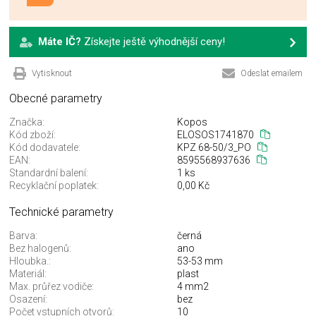
Máte IČ?
Získejte ještě výhodnější ceny!
Vytisknout
Odeslat emailem
Obecné parametry
Značka:
Kopos
Kód zboží:
ELOSOS1741870
Kód dodavatele:
KPZ 68-50/3_PO
EAN:
8595568937636
Standardní balení:
1 ks
Recyklační poplatek:
0,00 Kč
Technické parametry
Barva:
černá
Bez halogenů:
ano
Hloubka.:
53-53 mm
Materiál:
plast
Max. průřez vodiče:
4 mm2
Osazení:
bez
Počet vstupních otvorů:
10