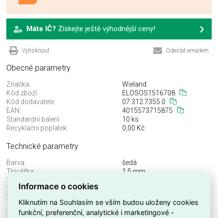
Máte IČ?
Získejte ještě výhodnější ceny!
Vytisknout
Odeslat emailem
Obecné parametry
Značka:
Wieland
Kód zboží:
ELOSOS1516708
Kód dodavatele:
07.312.7355.0
EAN:
4015573715875
Standardní balení:
10 ks
Recyklační poplatek:
0,00 Kč
Technické parametry
Barva:
šedá
Tloušťka:
1,5 mm
Třída hořlavosti izol mat. UL94:
V0
Informace o cookies
Typ čelní desky:
ano
Typ přepážky:
ne
Kliknutím na Souhlasím se vším budou uloženy cookies
funkční, preferenční, analytické i marketingové -