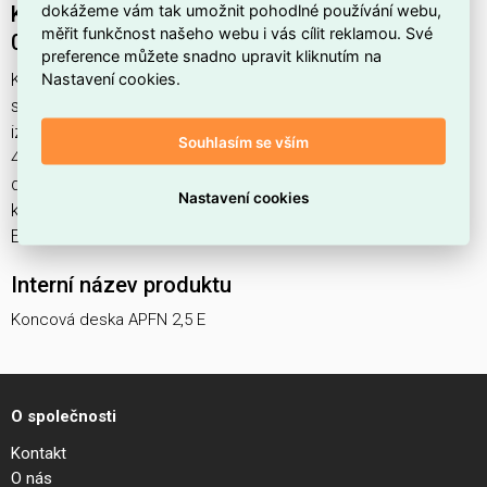
dokážeme vám tak umožnit pohodlné používání webu,
Koncová deska APFN 2,5 E WIELAND
měřit funkčnost našeho webu i vás cílit reklamou. Své
07.312.7355.0
preference můžete snadno upravit kliknutím na
Nastavení cookies.
Koncová deska APFN 2,5 E najdete v kategoriích Svorky,
svorkovnice, Přepážka pro řadovou svorkovnici, Instalační,
izolační a spojovací materiál, výrobce Wieland, EAN
Souhlasím se vším
4015573715875, kód dodavatele 07.312.7355.0. Koncová
deska APFN 2,5 E WIELAND 07.312.7355.0 nabízíme od 1
Nastavení cookies
ks. Kód EMAS Koncová deska APFN 2,5 E je
ELOSOS1516708.
Interní název produktu
Koncová deska APFN 2,5 E
O společnosti
Kontakt
O nás