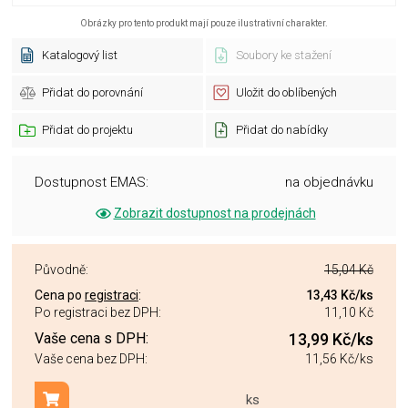
Obrázky pro tento produkt mají pouze ilustrativní charakter.
Katalogový list
Soubory ke stažení
Přidat do porovnání
Uložit do oblíbených
Přidat do projektu
Přidat do nabídky
Dostupnost EMAS:
na objednávku
Zobrazit dostupnost na prodejnách
Původně:
15,04 Kč
Cena po
registraci
:
13,43 Kč
/ks
Po registraci bez DPH:
11,10 Kč
Vaše cena s DPH:
13,99 Kč
/ks
Vaše cena bez DPH:
11,56 Kč
/ks
ks
Přidat do košíku