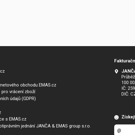
Fakturačn
.cz
JANČA
Průběž
100 00
ernetového obchodu EMAS.cz
IČ: 25
 pro vrácení zboží
DIČ: 
ních údajů (GDPR)
z
Získej
áce s EMAS.cz
iprávním jednání JANČA & EMAS group s.r.o.