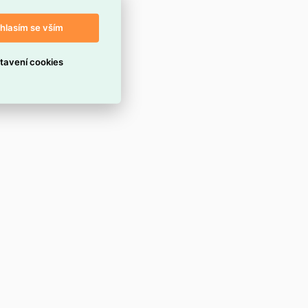
hlasím se vším
tavení cookies