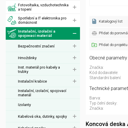
Fotovoltaika, vzduchotechnika
a topení
Spotřební a IT elektronika pro
Katalogový list
domácnost
Instalační, izolační a
Přidat do porovná
spojovací materiál
Přidat do projektu
Bezpečnostní značení
Obecné parametry
Hmoždinky
Inst. materiál pro kabely a
Značka:
trubky
Kód dodavatele:
Standardní balení:
Instalační krabice
Technické paramet
Instalační, izolační, spojovací
materiál
Barva:
Typ čelní desky:
Izolanty
Značka:
Kabelová oka, dutinky, spojky
Koncová deska 