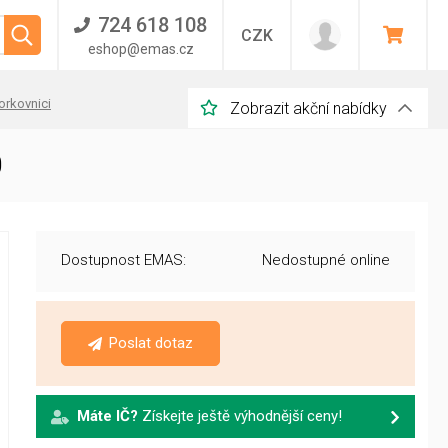
724 618 108
CZK
eshop@emas.cz
orkovnici
Zobrazit akční nabídky
0
Dostupnost EMAS:
Nedostupné online
Poslat dotaz
Máte IČ?
Získejte ještě výhodnější ceny!