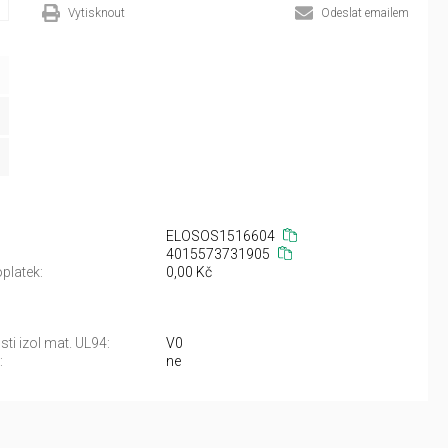
Vytisknout
Odeslat emailem
ELOSOS1516604
4015573731905
platek:
0,00 Kč
sti izol mat. UL94:
V0
:
ne