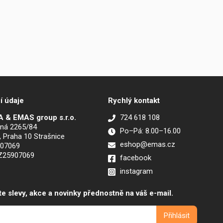
í údaje
Rychlý kontakt
 & EMAS group s.r.o.
724 618 108
ná 2265/84
Po–Pá: 8.00–16.00
, Praha 10 Strašnice
eshop@emas.cz
907069
CZ25907069
facebook
instagram
te slevy, akce a novinky přednostně na váš e-mail.