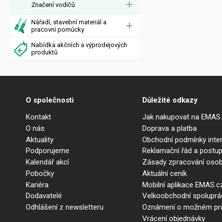
Značení vodičů
Nářadí, stavební materiál a
pracovní pomůcky
Nabídka akčních a výprodejových
produktů
O společnosti
Důležité odkazy
Kontakt
Jak nakupovat na EMAS
O nás
Doprava a platba
Aktuality
Obchodní podmínky int
Podporujeme
Reklamační řád a postup
Kalendář akcí
Zásady zpracování osob
Pobočky
Aktuální ceník
Kariéra
Mobilní aplikace EMAS.c
Dodavatelé
Velkoobchodní spolupr
Odhlášení z newsletteru
Oznámení o možném prot
Vrácení objednávky