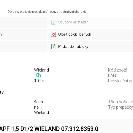
Obrázky pro tento produkt mají pouze ilustrativní charakter.
Soubory ke stažení
ní
Uložit do oblíbených
Přidat do nabídky
Wieland
Kód zboží:
EAN:
10 ks
Recyklační po
ry
šedá
Třída hořlavo
ne
Typ přepážky
Wieland
APF 1,5 D1/2 WIELAND 07.312.8353.0