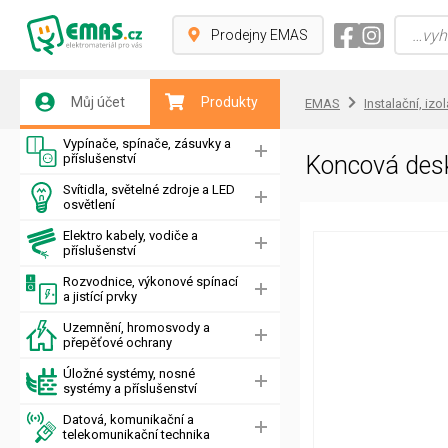
Prodejny EMAS
Můj účet
Produkty
EMAS
Instalační, izo
Vypínače, spínače, zásuvky a
příslušenství
Koncová des
Svítidla, světelné zdroje a LED
osvětlení
Elektro kabely, vodiče a
příslušenství
Rozvodnice, výkonové spínací
a jistící prvky
Uzemnění, hromosvody a
přepěťové ochrany
Úložné systémy, nosné
systémy a příslušenství
Datová, komunikační a
telekomunikační technika