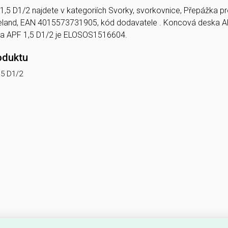
5 D1/2 najdete v kategoriích Svorky, svorkovnice, Přepážka pro 
ieland, EAN 4015573731905, kód dodavatele . Koncová deska A
 APF 1,5 D1/2 je ELOSOS1516604.
oduktu
,5 D1/2