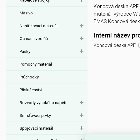
Kabelové spojky
Koncová deska APF 1,
Mazivo
materiál, výrobce W
EMAS Koncová deska
Nastřelovací materiál
Interní název pr
Ochrana vodičů
Koncová deska APF 1
Pásky
Pomocný materiál
Průchodky
Příslušenství
Rozvody vysokého napětí
Smršťovací prvky
Spojovací materiál