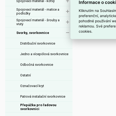
Spojovací materiál - kotvy
Informace o cook
Spojovací materiál - matice a
Kliknutím na Souhlasí
podložky
preferenční, analytic
Spojovací materiál - šrouby a
pohodlné používání we
vruty
reklamou. Své prefere
cookies.
Svorky, svorkovnice
Distribuční svorkovnice
Jedno a vícepólová svorkovnice
Odbočná svorkovnice
Ostatní
Označovací kryt
Patrová instalační svorkovnice
Přepážka pro řadovou
svorkovnici