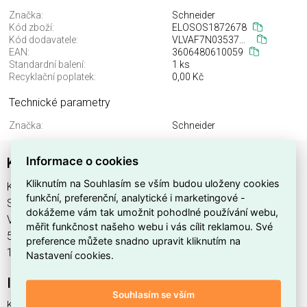
Značka:
Schneider
Kód zboží:
ELOSOS1872678
Kód dodavatele:
VLVAF7N03537AB
EAN:
3606480610059
Standardní balení:
1 ks
Recyklační poplatek:
0,00 Kč
Technické parametry
Značka:
Schneider
Informace o cookies
Kompenzátor VarSet 1000kVAr, 400V 50Hz,
Kliknutím na Souhlasím se vším budou uloženy cookies
Kompenzátor VarSet 1000kVAr, 400V 50Hz, , výrobce
funkční, preferenční, analytické i marketingové -
Schneider, EAN 3606480610059, kód dodavatele
dokážeme vám tak umožnit pohodlné používání webu,
VLVAF7N03537AB. Kompenzátor VarSet 1000kVAr, 400V
měřit funkčnost našeho webu i vás cílit reklamou. Své
50Hz, nabízíme od 1 ks. Kód EMAS Kompenzátor VarSet
preference můžete snadno upravit kliknutím na
1000kVAr, 400V 50Hz, je ELOSOS1872678.
Nastavení cookies.
Interní název produktu
Souhlasím se vším
Kompenzátor VarSet 1000kVAr, 400V 50Hz,