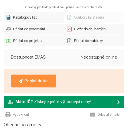
Obrázky pro tento produkt mají pouze ilustrativní charakter.
Katalogový list
Soubory ke stažení
Přidat do porovnání
Uložit do oblíbených
Přidat do projektu
Přidat do nabídky
Dostupnost EMAS:
Nedostupné online
Poslat dotaz
Máte IČ?
Získejte ještě výhodnější ceny!
Vytisknout
Odeslat emailem
Obecné parametry