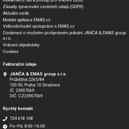
Reklamační řád a postup pro vrácení zboží
Zásady zpracování osobních údajů (GDPR)
Aktuální ceník
Mobilní aplikace EMAS.cz
Velkoobchodní spolupráce s EMAS.cz
Oznámení o možném protiprávním jednání JANČA & EMAS group
s.r.o.
Vrácení objednávky
Cookies
Fakturační údaje
JANČA & EMAS group s.r.o.
Průběžná 2265/84
100 00, Praha 10 Strašnice
IČ: 25907069
DIČ: CZ25907069
Rychlý kontakt
724 618 108
Po–Pá: 8.00–16.00