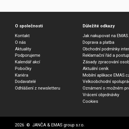
O společnosti
Důležité odkazy
Kontakt
Jak nakupovat na EMAS
O nás
Doprava a platba
Aktuality
Obchodní podmínky int
Podporujeme
Reklamační řád a postup
Kalendář akcí
Zásady zpracování osob
Pobočky
Aktuální ceník
Kariéra
Mobilní aplikace EMAS.c
Dodavatelé
Velkoobchodní spolupr
Odhlášení z newsletteru
Oznámení o možném prot
Vrácení objednávky
Cookies
2026 © JANČA & EMAS group s.r.o.