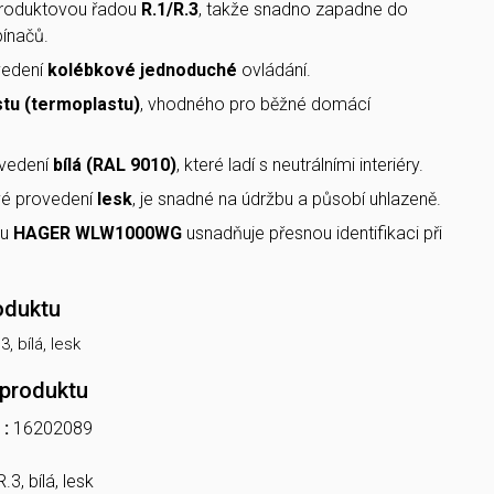
produktovou řadou
R.1/R.3
, takže snadno zapadne do
pínačů.
vedení
kolébkové jednoduché
ovládání.
stu (termoplastu)
, vhodného pro běžné domácí
vedení
bílá (RAL 9010)
, které ladí s neutrálními interiéry.
vé provedení
lesk
, je snadné na údržbu a působí uhlazeně.
lu
HAGER WLW1000WG
usnadňuje přesnou identifikaci při
oduktu
, bílá, lesk
 produktu
 :
16202089
3, bílá, lesk