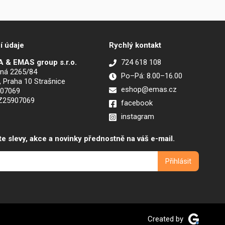
í údaje
Rychlý kontakt
 & EMAS group s.r.o.
724 618 108
ná 2265/84
Po–Pá: 8.00–16.00
, Praha 10 Strašnice
eshop@emas.cz
907069
CZ25907069
facebook
instagram
te slevy, akce a novinky přednostně na váš e-mail.
Created by