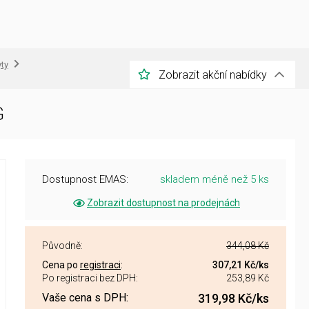
yty
Zobrazit akční nabídky
G
Dostupnost EMAS:
skladem méně než 5 ks
Zobrazit dostupnost na prodejnách
Původně:
344,08 Kč
Cena po
registraci
:
307,21 Kč
/ks
Po registraci bez DPH:
253,89 Kč
Vaše cena s DPH:
319,98 Kč
/ks