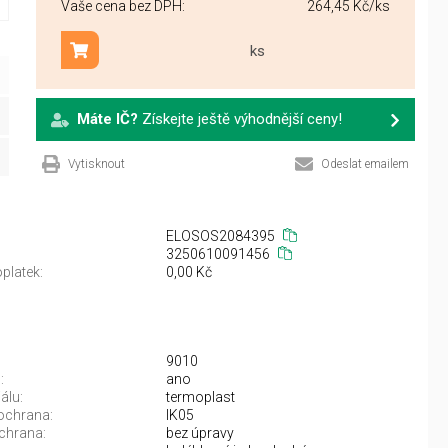
Vaše cena bez DPH:
264,45 Kč
/ks
ks
Přidat do košíku
Máte IČ?
Získejte ještě výhodnější ceny!
Vytisknout
Odeslat emailem
ELOSOS2084395
3250610091456
platek:
0,00 Kč
9010
:
ano
álu:
termoplast
ochrana:
IK05
chrana:
bez úpravy