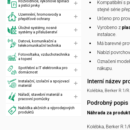
Rozvodnice, výkonové spínací
Kompatibilní s 
a jistící prvky
stejné série pře
Uzemnění, hromosvody a
Určeno pro pro
přepěťové ochrany
Vyrobeno z
pla
Úložné systémy, nosné
systémy a příslušenství
instalace.
Datová, komunikační a
Má barevné pro
telekomunikační technika
Nabízí povrcho
Fotovoltaika, vzduchotechnika
a topení
Označení mode
Spotřební a IT elektronika pro
nákupu.
domácnost
Interní název pr
Instalační, izolační a spojovací
materiál
Kolébka, Berker R.1/R.3
Nářadí, stavební materiál a
pracovní pomůcky
Podrobný popis
Nabídka akčních a výprodejových
produktů
Náhrada za produkt
Kolébka, Berker R.1/R.