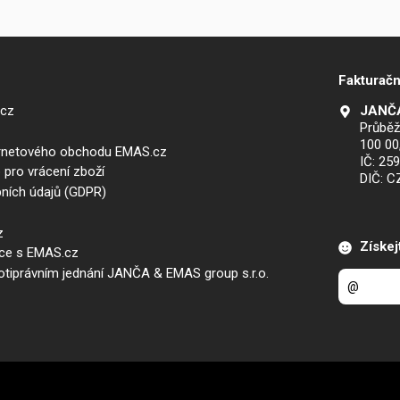
Fakturačn
.cz
JANČA
Průběž
100 00
ernetového obchodu EMAS.cz
IČ: 25
 pro vrácení zboží
DIČ: 
ních údajů (GDPR)
z
Získej
áce s EMAS.cz
iprávním jednání JANČA & EMAS group s.r.o.