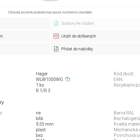
Obrázky pro tento produkt mají pouze ilustrativní charakter.
Soubory ke stažení
ní
Uložit do oblíbených
Přidat do nabídky
Hager
Kód zboží:
WLW1000WG
EAN:
1 ks
Recyklační po
R.1/R.3
ry
í:
ne
Barva RAL:
bílá
Bez halogenů
9,55 mm
Kvalita materi
plast
Mechanická 
bez
Povrchová o