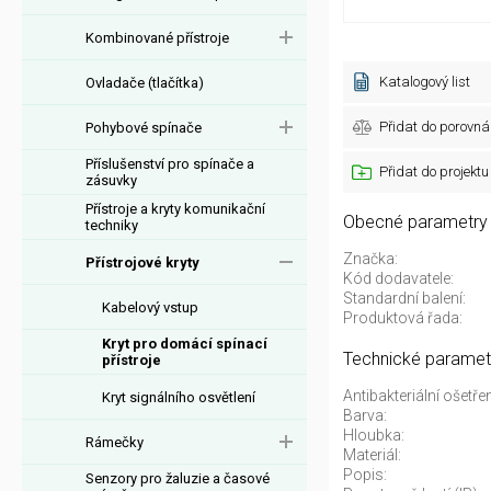
Kombinované přístroje
Katalogový list
Ovladače (tlačítka)
Přidat do porovná
Pohybové spínače
Příslušenství pro spínače a
Přidat do projektu
zásuvky
Přístroje a kryty komunikační
Obecné parametry
techniky
Značka:
Přístrojové kryty
Kód dodavatele:
Standardní balení:
Kabelový vstup
Produktová řada:
Kryt pro domácí spínací
Technické paramet
přístroje
Antibakteriální ošetřen
Kryt signálního osvětlení
Barva:
Hloubka:
Rámečky
Materiál:
Popis:
Senzory pro žaluzie a časové