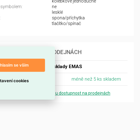
kolébkové jednoduché
 symbolem:
ne
lesklé
:
spona/příchytka
tlačítko/spínač
DOSTUPNOST NA PRODEJNÁCH
hlasím se vším
Dostupnost centrální sklady EMAS
Centrální sklad Ostrava
méně než 5 ks skladem
tavení cookies
Zobrazit přesnou dostupnost na prodejnách