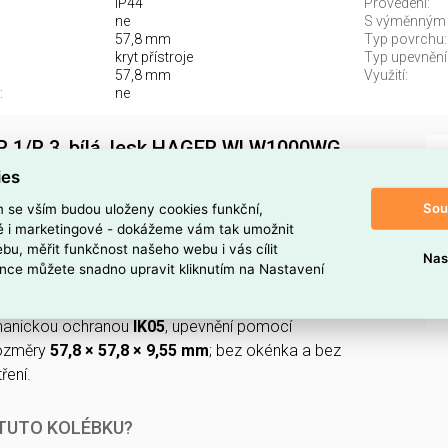
IP44
Provedení:
ne
S výměnným
57,8 mm
Typ povrchu:
kryt přístroje
Typ upevnění
57,8 mm
Využití:
:
ne
 R.1/R.3, bílá, lesk HAGER WLW1000WG
ies
/R.3
v bílé barvě lesk (
HAGER WLW1000WG
, EAN:
 určena pro
tlačítko/spínač
.
Sou
m se vším budou uloženy cookies funkční,
ké i marketingové - dokážeme vám tak umožnit
bu, měřit funkčnost našeho webu i vás cílit
stu (plast)
s povrchem
lesklým
a odstínem
RAL 9010
,
Nas
nce můžete snadno upravit kliknutím na Nastavení
 povrchové úpravy.
anickou ochranou
IK05
, upevnění pomocí
ozměry
57,8 × 57,8 × 9,55 mm
; bez okénka a bez
ření.
 TUTO KOLÉBKU?