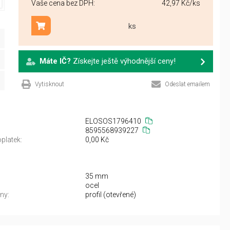
Vaše cena bez DPH:
42,97 Kč
/ks
ks
Přidat do košíku
Máte IČ?
Získejte ještě výhodnější ceny!
Vytisknout
Odeslat emailem
ELOSOS1796410
8595568939227
platek:
0,00 Kč
35 mm
ocel
ny:
profil (otevřené)