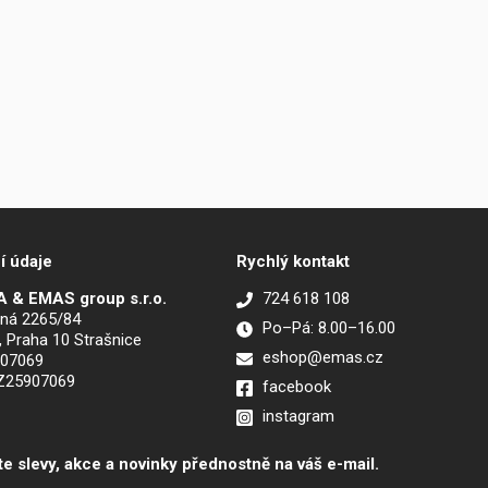
í údaje
Rychlý kontakt
 & EMAS group s.r.o.
724 618 108
ná 2265/84
Po–Pá: 8.00–16.00
, Praha 10 Strašnice
eshop@emas.cz
907069
CZ25907069
facebook
instagram
te slevy, akce a novinky přednostně na váš e-mail.