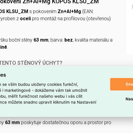
 pokovení Zn+Al+Mg KOPOS KLSU_ZM
POS KLSU_ZM
s pokovením
Zn+Al+Mg
(EAN:
 vyroben z
oceli
pro montáž na profilovou (otevřenou)
šku boční stěny
63 mm
; barva:
bez
, kvalita materiálu a
jiné
.
 TENTO STĚNOVÝ ÚCHYT?
 Zn+Al+Mg (KOPOS KLSU_ZM)
je úchyt lépe chráněn
ies
Sou
m se vším budou uloženy cookies funkční,
eli
, což zajišťuje pevné a stabilní uchycení.
ké i marketingové - dokážeme vám tak umožnit
bu, měřit funkčnost našeho webu i vás cílit
m
je vhodný pro montáže s omezeným prostorem.
Nas
nce můžete snadno upravit kliknutím na Nastavení
u
profil (otevřené)
umožňuje snadnou instalaci do
trukcí.
ěny
63 mm
poskytuje dostatečnou oporu a prostor pro