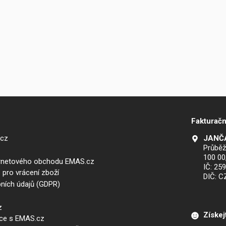
Fakturačn
.cz
JANČA
Průběž
100 00
ernetového obchodu EMAS.cz
IČ: 25
 pro vrácení zboží
DIČ: 
ních údajů (GDPR)
z
Získej
áce s EMAS.cz