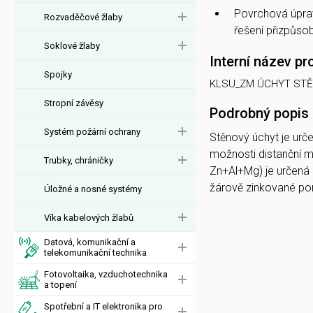
Povrchová úpra
Rozvaděčové žlaby
řešení přizpůs
Soklové žlaby
Interní název pr
Spojky
KLSU_ZM ÚCHYT STĚ
Stropní závěsy
Podrobný popis
Systém požární ochrany
Stěnový úchyt je urč
možnosti distanční 
Trubky, chráničky
Zn+Al+Mg) je určená
žárově zinkované p
Úložné a nosné systémy
Víka kabelových žlabů
Datová, komunikační a
telekomunikační technika
Fotovoltaika, vzduchotechnika
a topení
Spotřební a IT elektronika pro