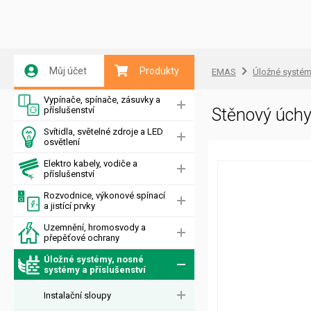
Můj účet
Produkty
EMAS
Úložné systémy
Vypínače, spínače, zásuvky a
příslušenství
Stěnový úch
Svítidla, světelné zdroje a LED
osvětlení
Elektro kabely, vodiče a
příslušenství
Rozvodnice, výkonové spínací
a jistící prvky
Uzemnění, hromosvody a
přepěťové ochrany
Úložné systémy, nosné
systémy a příslušenství
Instalační sloupy