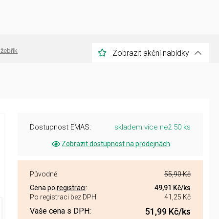
 žebřík
Zobrazit akční nabídky
Dostupnost EMAS:
skladem více než 50 ks
Zobrazit dostupnost na prodejnách
Původně:
55,90 Kč
Cena po
registraci
:
49,91 Kč
/ks
Po registraci bez DPH:
41,25 Kč
Vaše cena s DPH:
51,99 Kč
/ks