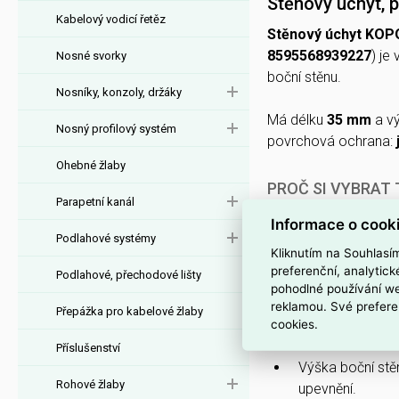
Stěnový úchyt,
Kabelový vodicí řetěz
Stěnový úchyt KO
8595568939227
) je
Nosné svorky
boční stěnu.
Nosníky, konzoly, držáky
Má délku
35 mm
a vý
Nosný profilový systém
povrchová ochrana:
Ohebné žlaby
PROČ SI VYBRAT
Parapetní kanál
Díky
pokovení
Informace o cook
proti korozi.
Podlahové systémy
Kliknutím na Souhlasí
Vyroben je z
oc
preferenční, analytic
Podlahové, přechodové lišty
pohodlné používání we
S délkou
35 m
reklamou. Své prefere
Přepážka pro kabelové žlaby
Boční stěna typ
cookies.
profilových kons
Příslušenství
Výška boční st
Rohové žlaby
upevnění.