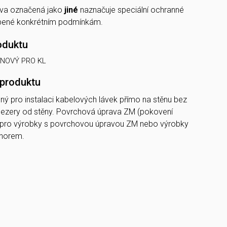
va označená jako
jiné
naznačuje speciální ochranné
obené konkrétním podmínkám.
oduktu
NOVÝ PRO KL
 produktu
ený pro instalaci kabelových lávek přímo na stěnu bez
mezery od stěny. Povrchová úprava ZM (pokovení
 pro výrobky s povrchovou úpravou ZM nebo výrobky
onorem.