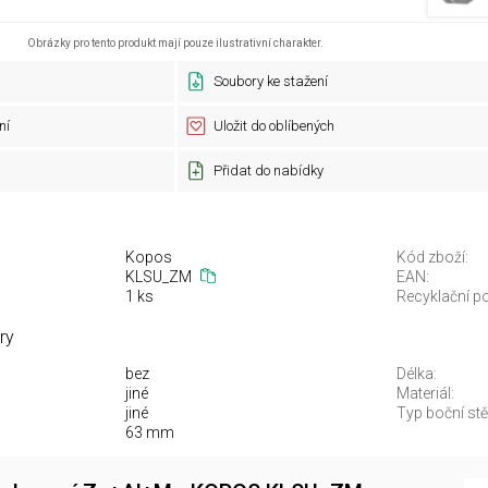
Obrázky pro tento produkt mají pouze ilustrativní charakter.
Soubory ke stažení
ní
Uložit do oblíbených
Přidat do nabídky
Kopos
Kód zboží:
KLSU_ZM
EAN:
1 ks
Recyklační po
ry
bez
Délka:
jiné
Materiál:
jiné
Typ boční stě
63 mm