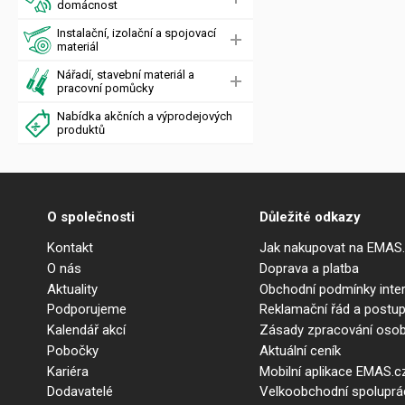
domácnost
Instalační, izolační a spojovací
materiál
Nářadí, stavební materiál a
pracovní pomůcky
Nabídka akčních a výprodejových
produktů
O společnosti
Důležité odkazy
Kontakt
Jak nakupovat na EMAS
O nás
Doprava a platba
Aktuality
Obchodní podmínky int
Podporujeme
Reklamační řád a postup
Kalendář akcí
Zásady zpracování osob
Pobočky
Aktuální ceník
Kariéra
Mobilní aplikace EMAS.c
Dodavatelé
Velkoobchodní spolupr