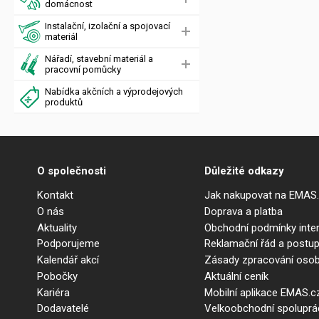
domácnost
Instalační, izolační a spojovací
materiál
Nářadí, stavební materiál a
pracovní pomůcky
Nabídka akčních a výprodejových
produktů
O společnosti
Důležité odkazy
Kontakt
Jak nakupovat na EMAS
O nás
Doprava a platba
Aktuality
Obchodní podmínky int
Podporujeme
Reklamační řád a postup
Kalendář akcí
Zásady zpracování osob
Pobočky
Aktuální ceník
Kariéra
Mobilní aplikace EMAS.c
Dodavatelé
Velkoobchodní spolupr