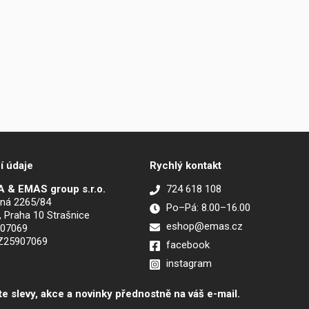
í údaje
Rychlý kontakt
 & EMAS group s.r.o.
724 618 108
ná 2265/84
Po–Pá: 8.00–16.00
, Praha 10 Strašnice
eshop@emas.cz
907069
CZ25907069
facebook
instagram
te slevy, akce a novinky přednostně na váš e-mail.