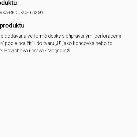
oduktu
VKA-REDUKCE 60X50
 produktu
je dodávána ve formě desky s připravenými perforacemi
í podle použití - do tvaru „U” jako koncovka nebo to
ce. Povrchová úprava - Magnelis®