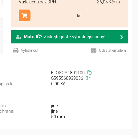
Vaše cena bez DPH:
36,05 Kč
/ks
ks
Přidat do košíku
Máte IČ?
Získejte ještě výhodnější ceny!
Vytisknout
Odeslat emailem
ELOSOS1801100
8595568939036
platek:
0,00 Kč
álu:
jiné
chrana:
jiné
50 mm