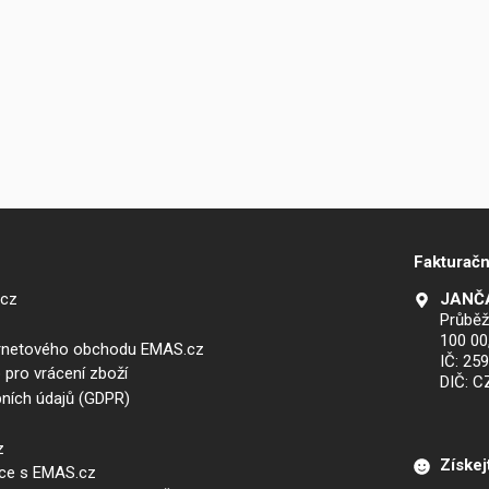
Fakturačn
.cz
JANČA
Průběž
100 00
ernetového obchodu EMAS.cz
IČ: 25
 pro vrácení zboží
DIČ: 
ních údajů (GDPR)
z
Získej
áce s EMAS.cz