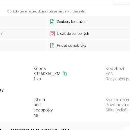
Obrázky pro tento produkt mají pouze ilustrativní charakter.
Soubory ke stažení
ní
Uložit do oblíbených
Přidat do nabídky
Kopos
Kód zboží:
K-R 60X50_ZM
EAN:
1 ks
Recyklační po
ry
60 mm
Kvalita materi
ocel
Povrchová o
bez spojky
Šířka (velká):
ne