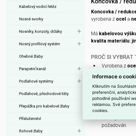
Koncovka / red
Kabelový vodicí řetěz
Koncovka / reduk
vyrobena z
ocel
a
ne
Nosné svorky
Nosníky, konzoly, držáky
Má
kabelovou výšk
kvalita materiálu: ji
Nosný profilový systém
PROČ SI VYBRAT
Ohebné žlaby
Vyrobena z
oce
Parapetní kanál
Určena pro kab
Informace o cook
Podlahové systémy
průřezy.
Kliknutím na Souhlasí
Dodávána v pr
preferenční, analytic
Podlahové, přechodové lišty
pohodlné používání we
není potřeba př
reklamou. Své prefere
Přepážka pro kabelové žlaby
S velkou šířkou
cookies.
Není vyhotoven
Příslušenství
požadován.
Rohové žlaby