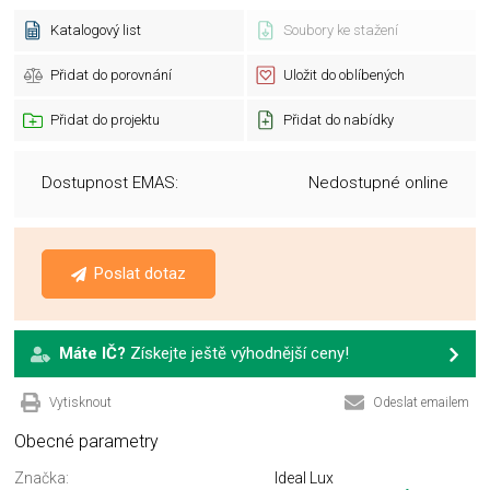
Katalogový list
Soubory ke stažení
Přidat do porovnání
Uložit do oblíbených
Přidat do projektu
Přidat do nabídky
Dostupnost EMAS:
Nedostupné online
Poslat dotaz
Máte IČ?
Získejte ještě výhodnější ceny!
Vytisknout
Odeslat emailem
Obecné parametry
Značka:
Ideal Lux