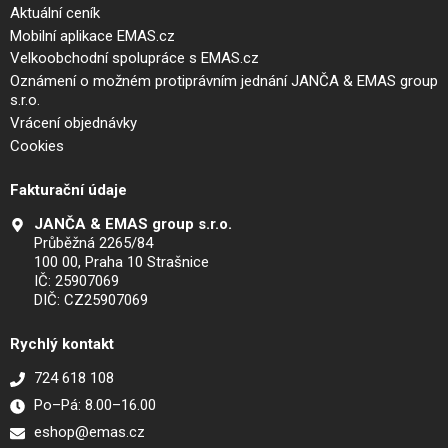
Aktuální ceník
Mobilní aplikace EMAS.cz
Velkoobchodní spolupráce s EMAS.cz
Oznámení o možném protiprávním jednání JANČA & EMAS group
s.r.o.
Vrácení objednávky
Cookies
Fakturační údaje
JANČA & EMAS group s.r.o.
Průběžná 2265/84
100 00, Praha 10 Strašnice
IČ: 25907069
DIČ: CZ25907069
Rychlý kontakt
724 618 108
Po–Pá: 8.00–16.00
eshop@emas.cz