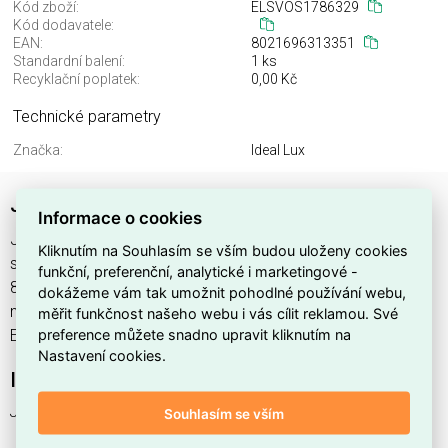
Kód zboží:
ELSVOS1786329
Kód dodavatele:
EAN:
8021696313351
Standardní balení:
1 ks
Recyklační poplatek:
0,00 Kč
Technické parametry
Značka:
Ideal Lux
JOHNNY TL1 NICKEL
Informace o cookies
JOHNNY TL1 NICKEL najdete v kategoriích Svítidla, Svítidla,
Kliknutím na Souhlasím se vším budou uloženy cookies
světelné zdroje a LED osvětlení, výrobce Ideal Lux, EAN
funkční, preferenční, analytické i marketingové -
8021696313351, kód dodavatele . JOHNNY TL1 NICKEL
dokážeme vám tak umožnit pohodlné používání webu,
nabízíme od 1 ks. Kód EMAS JOHNNY TL1 NICKEL je
měřit funkčnost našeho webu i vás cílit reklamou. Své
preference můžete snadno upravit kliknutím na
ELSVOS1786329.
Nastavení cookies.
Interní název produktu
JOHNNY TL1 NICKEL
Souhlasím se vším