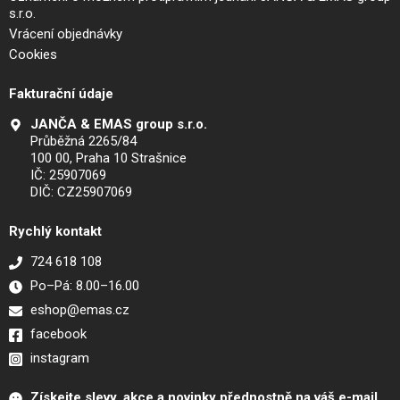
s.r.o.
Vrácení objednávky
Cookies
Fakturační údaje
JANČA & EMAS group s.r.o.
Průběžná 2265/84
100 00, Praha 10 Strašnice
IČ: 25907069
DIČ: CZ25907069
Rychlý kontakt
724 618 108
Po–Pá: 8.00–16.00
eshop@emas.cz
facebook
instagram
Získejte slevy, akce a novinky přednostně na váš e-mail.