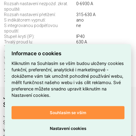
Rozsah nastavení nezpožď. zkrat.
0-6930 A
spouště:
Rozsah nastavení přetížení:
315-630 A
S indikátorem vypnutí:
ano
S integrovanou podpěťovou
ne
spouští:
Stupeň krytí (IP):
IP40
Trvalý proud Iu:
630 A
Typ elektr. připoj. hlavního obvodu:
šroubové připojení
Informace o cookies
Typ ovládacího prvku:
páčka
Vhodné pro montáž na DIN lištu:
ne
Kliknutím na Souhlasím se vším budou uloženy cookies
Vyp. zkrat. schopnost lcu
50 kA
funkční, preferenční, analytické i marketingové -
400V,50Hz:
Zařízení s ochrannou jednotkou:
ano
dokážeme vám tak umožnit pohodlné používání webu,
Ztrátový výkon:
53,8 W
měřit funkčnost našeho webu i vás cílit reklamou. Své
preference můžete snadno upravit kliknutím na
Nastavení cookies.
Jistič CVS630N ETS 2.3 630 50kA 4P
SCHNEIDER LV563511
Souhlasím se vším
Jistič CVS630N ETS 2.3 630 50kA 4P najdete v kategoriích
Spínací a jistící přístroje, Jističe, Výkonový jistič, Rozvodnice,
Nastavení cookies
výkonové spínací a jistící prvky, výrobce Schneider, EAN