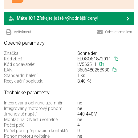
Máte IČ?
Získejte ještě výhodnější ceny!
Vytisknout
Odeslat emailem
Obecné parametry
Značka:
Schneider
Kód zboží:
ELOSOS1872011
Kód dodavatele:
LV563511
EAN:
3606480258930
Standardní balení:
1 ks
Recyklační poplatek:
8,40 Kč
Technické parametry
Integrovaná ochrana uzemnění:
ne
Integrovaný motorový pohon:
ne
Jmenovité napětí.:
440-440 V
Montáž na DIN lištu volitelně:
ne
Počet pólů:
4
Počet pom. přepínacích kontaktů:
0
Pohon motoru volitelně:
ne