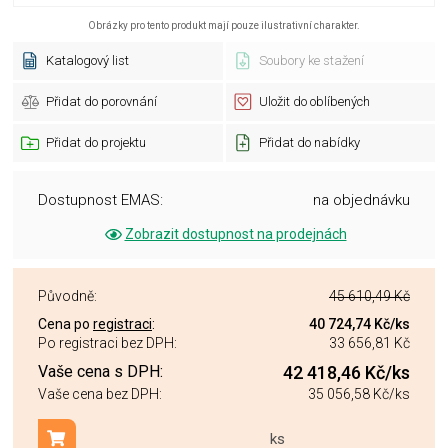
Obrázky pro tento produkt mají pouze ilustrativní charakter.
Katalogový list
Soubory ke stažení
Přidat do porovnání
Uložit do oblíbených
Přidat do projektu
Přidat do nabídky
Dostupnost EMAS:
na objednávku
Zobrazit dostupnost na prodejnách
Původně:
45 610,49 Kč
Cena po
registraci
:
40 724,74 Kč
/ks
Po registraci bez DPH:
33 656,81 Kč
Vaše cena s DPH:
42 418,46 Kč
/ks
Vaše cena bez DPH:
35 056,58 Kč
/ks
ks
Přidat do košíku