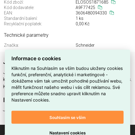
Kód zboží:
ELOSOS1871685
Kód dodavatele:
A9F77425
EAN:
3606480094330
Standardní balení:
1 ks
Recyklační poplatek:
0,00 Kč
Technické parametry
Značka:
Schneider
Informace o cookies
Jistič 4P 25A C
Kliknutím na Souhlasím se vším budou uloženy cookies
Jistič 4P 25A C , výrobce Schneider, EAN 3606480094330,
funkční, preferenční, analytické i marketingové -
kód dodavatele A9F77425. Jistič 4P 25A C nabízíme od 1 ks.
dokážeme vám tak umožnit pohodlné používání webu,
Kód EMAS Jistič 4P 25A C je ELOSOS1871685.
měřit funkčnost našeho webu i vás cílit reklamou. Své
preference můžete snadno upravit kliknutím na
Interní název produktu
Nastavení cookies.
Jistič 4P 25A C
Souhlasím se vším
Nastavení cookies