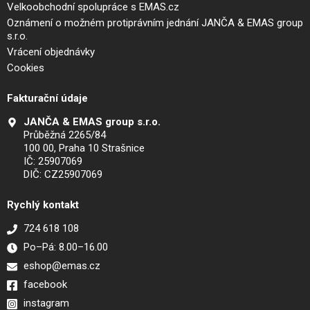
Velkoobchodní spolupráce s EMAS.cz
Oznámení o možném protiprávním jednání JANČA & EMAS group
s.r.o.
Vrácení objednávky
Cookies
Fakturační údaje
JANČA & EMAS group s.r.o.
Průběžná 2265/84
100 00, Praha 10 Strašnice
IČ: 25907069
DIČ: CZ25907069
Rychlý kontakt
724 618 108
Po–Pá: 8.00–16.00
eshop@emas.cz
facebook
instagram