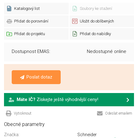
Katalogový list
Soubory ke stažení
Přidat do porovnání
Uložit do oblíbených
Přidat do projektu
Přidat do nabídky
Dostupnost EMAS:
Nedostupné online
Poslat dotaz
Máte IČ?
Získejte ještě výhodnější ceny!
Vytisknout
Odeslat emailem
Obecné parametry
Značka:
Schneider