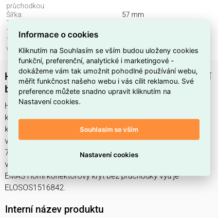
průchodkou:
Šířka:
57 mm
Třída hořlavosti izol mat. UL94:
jiné
Typ krytí (IP), připojené:
jiné
Informace o cookies
Typ pouzdra:
kryt na vidlici
Kliknutím na Souhlasím se vším budou uloženy cookies
Výška:
70 mm
funkční, preferenční, analytické i marketingové -
dokážeme vám tak umožnit pohodlné používání webu,
Horní konektorový kryt bez průchodky vyústění
měřit funkčnost našeho webu i vás cílit reklamou. Své
bokem M32, se šroubením
preference můžete snadno upravit kliknutím na
Nastavení cookies.
Horní konektorový kryt bez průchodky vyú najdete v
kategoriích Průmyslové zásuvky a vidlice, Průmyslové
konektory, Kryty, Vypínače, spínače, zásuvky a příslušenství,
Souhlasím se vším
výrobce Wieland, EAN 4015573651739, kód dodavatele
70.353.2435.2. Horní konektorový kryt bez průchodky
Nastavení cookies
vyústění bokem M32, se šroubením nabízíme od 1 ks. Kód
EMAS Horní konektorový kryt bez průchodky vyú je
ELOSOS1516842.
Interní název produktu