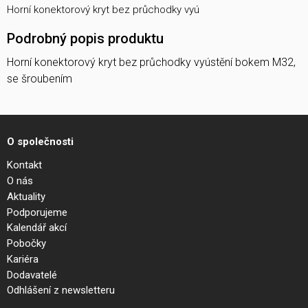
Horní konektorový kryt bez průchodky vyú
Podrobný popis produktu
Horní konektorový kryt bez průchodky vyústění bokem M32,
se šroubením
O společnosti
Kontakt
O nás
Aktuality
Podporujeme
Kalendář akcí
Pobočky
Kariéra
Dodavatelé
Odhlášení z newsletteru