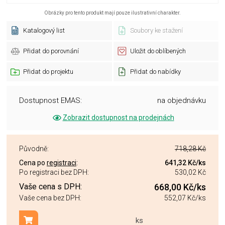
Obrázky pro tento produkt mají pouze ilustrativní charakter.
Katalogový list
Soubory ke stažení
Přidat do porovnání
Uložit do oblíbených
Přidat do projektu
Přidat do nabídky
Dostupnost EMAS:
na objednávku
Zobrazit dostupnost na prodejnách
Původně:
718,28 Kč
Cena po
registraci
:
641,32 Kč
/ks
Po registraci bez DPH:
530,02 Kč
Vaše cena s DPH:
668,00 Kč
/ks
Vaše cena bez DPH:
552,07 Kč
/ks
ks
Přidat do košíku