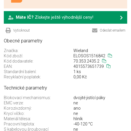
Máte IČ?
Získejte ještě výhodnější ceny!
Vytisknout
Odeslat emailem
Obecné parametry
Značka:
Wieland
Kód zboží:
ELOSOS1516842
Kód dodavatele:
70.353.2435.2
EAN:
4015573651739
Standardní balení:
1 ks
Recyklační poplatek:
0,00 Kč
Technické parametry
Blokovací mechanismus:
dvojité jistící páky
EMC verze:
ne
Korozivzdorný:
ano
Krycí víčko:
ne
Materiál tělesa:
hliník
Pracovní teplota:
-40-120 °C
S kabelovou šroubovací
ne