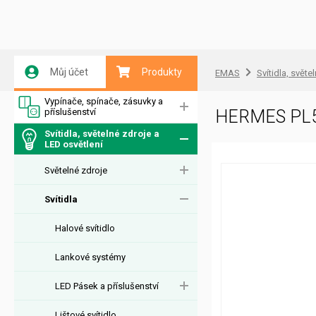
Můj účet
Produkty
EMAS
Svítidla, světe
Vypínače, spínače, zásuvky a
příslušenství
HERMES PL5
Svítidla, světelné zdroje a
LED osvětlení
Světelné zdroje
Svítidla
Halové svítidlo
Lankové systémy
LED Pásek a příslušenství
Lištové svítidlo