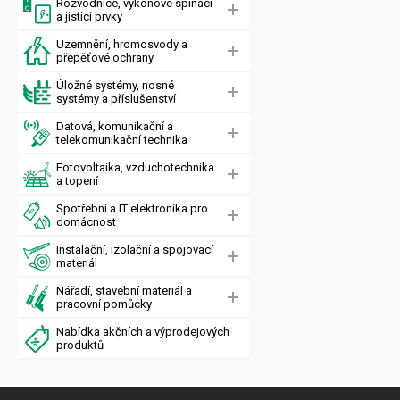
Rozvodnice, výkonové spínací
a jistící prvky
Uzemnění, hromosvody a
přepěťové ochrany
Úložné systémy, nosné
systémy a příslušenství
Datová, komunikační a
telekomunikační technika
Fotovoltaika, vzduchotechnika
a topení
Spotřební a IT elektronika pro
domácnost
Instalační, izolační a spojovací
materiál
Nářadí, stavební materiál a
pracovní pomůcky
Nabídka akčních a výprodejových
produktů