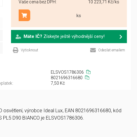
Vaše cena bez DPH:
10 223,71 Kč
/ks
ks
Přidat do košíku
Máte IČ?
Získejte ještě výhodnější ceny!
Vytisknout
Odeslat emailem
ELSVOS1786306
8021696316680
platek:
7,50 Kč
LED osvětlení, výrobce Ideal Lux, EAN 8021696316680, kód
S PL5 D90 BIANCO je ELSVOS1786306.