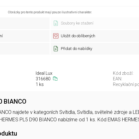
Obrázky pro tento produkt mají pouze ilustrativní charakter.
Soubory ke stažení
ní
Uložit do oblíbených
Přidat do nabídky
Ideal Lux
Kód zboží:
316680
EAN:
1 ks
Recyklační po
0 BIANCO
O najdete v kategoriích Svítidla, Svítidla, světelné zdroje a 
 HERMES PL5 D90 BIANCO nabízíme od 1 ks. Kód EMAS HERME
oduktu