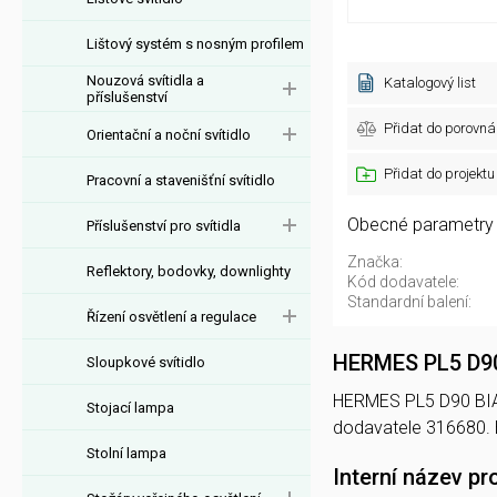
Lištový systém s nosným profilem
Nouzová svítidla a
Katalogový list
příslušenství
Přidat do porovná
Orientační a noční svítidlo
Přidat do projektu
Pracovní a stavenišťní svítidlo
Obecné parametry
Příslušenství pro svítidla
Značka:
Reflektory, bodovky, downlighty
Kód dodavatele:
Standardní balení:
Řízení osvětlení a regulace
HERMES PL5 D9
Sloupkové svítidlo
HERMES PL5 D90 BIANC
Stojací lampa
dodavatele 316680.
Stolní lampa
Interní název pr