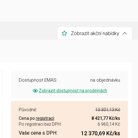
Zobrazit akční nabídky
Dostupnost EMAS:
na objednávku
Zobrazit dostupnost na prodejnách
Původně:
13 301,13 Kč
Cena po
registraci
:
8 421,77 Kč
/ks
Po registraci bez DPH:
6 960,14 Kč
Vaše cena s DPH:
12 370,69 Kč
/ks