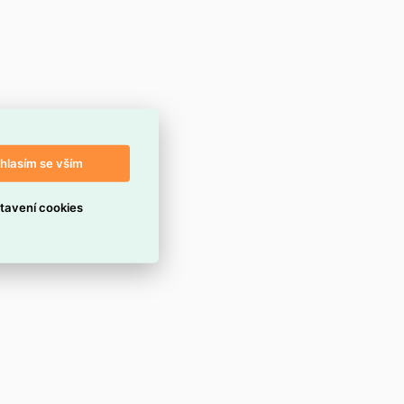
hlasím se vším
tavení cookies