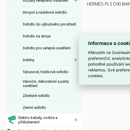
Stožáry veřejného osvětlení
HERMES PL5 D90 BIA
Stropní a nástěnné svítidlo
Svítidlo do výbušného prostředí
Svítidlo na stroje
Informace o cook
Svítidlo pro veřejné osvětlení
Kliknutím na Souhlasí
preferenční, analytic
Svítilny
pohodlné používání we
reklamou. Své prefere
Tubusové, trubkové svítidlo
cookies.
Vánoční, dekorativní a párty
osvětlení
Závěsné svítidlo
Zemní svítidlo
Elektro kabely, vodiče a
příslušenství